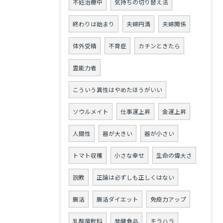
不妊治療中
気持ちの切り替え法
終わりは始まり
夫婦円満
夫婦関係
体外受精
不育症
カチンときたら
霊能力者
こういう異性はやめたほうがいい
ソウルメイト
仕事運上昇
金運上昇
人間性
器が大きい
器が小さい
トマト収穫
小さな幸せ
生命の偉大さ
説教
正論は必ずしも正しくはない
腸活
腸活ダイエット
免疫力アップ
乳酸菌飲料
発酵食品
モラハラ