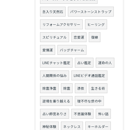
念入り天然石
パワーストーンストラップ
リフォームアクセサリー
ヒーリング
スピリチュアル
恋愛運
復縁
愛情運
バッグチャーム
LINEチャット鑑定
占い鑑定
運命の人
人間関係の悩み
LINEビデオ通話鑑定
除霊浄霊
除霊
憑依
生きる術
逆境を乗り越える
理不尽な世の中
占い師宮ありさ
不思議体験
怖い話
神秘体験
ネックレス
キーホルダー