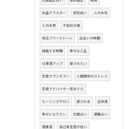
対面鑑定占い
運勢鑑定
開運
水晶クラスター
邪気祓い
人の本性
人の本質
不登校の親
埼玉パワーストーン
出会いの時期
結婚する時期
幸せな人生
仕事運アップ
愛されたい
恋愛カウンセラー
人間関係のストレス
恋愛アドバイザー宮ありさ
ヒーリングサロン
愛される
全体運
幸せになりたい
対面占い
適職占い
健康運
自己肯定感が低い