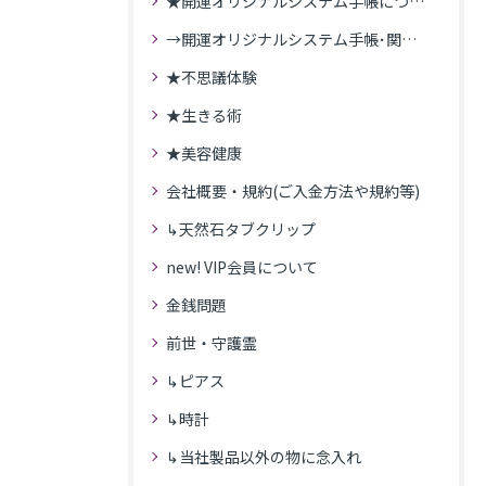
★開運オリジナルシステム手帳について
→開運オリジナルシステム手帳･関連記事
★不思議体験
★生きる術
★美容健康
会社概要・規約(ご入金方法や規約等)
↳天然石タブクリップ
new! VIP会員について
金銭問題
前世・守護霊
↳ピアス
↳時計
↳当社製品以外の物に念入れ