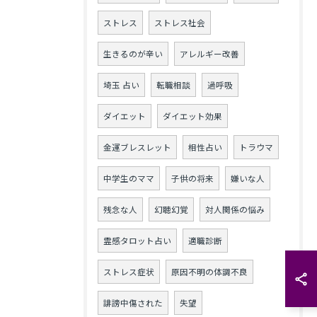
ストレス
ストレス社会
生きるのが辛い
アレルギー改善
埼玉 占い
転職相談
過呼吸
ダイエット
ダイエット効果
金運ブレスレット
相性占い
トラウマ
中学生のママ
子供の将来
嫌いな人
残念な人
幻聴幻覚
対人関係の悩み
霊感タロット占い
適職診断
ストレス症状
原因不明の体調不良
誹謗中傷された
失望