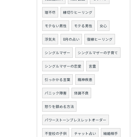
理不尽
縁切りヒーリング
モテない男性
モテる男性
女心
浮気夫
8月の占い
復縁ヒーリング
シングルマザー
シングルマザーの子育て
シングルマザーの恋愛
言霊
引っかかる言葉
精神疾患
パニック障害
体調不良
怒りを鎮める方法
パワーストーンブレスレットオーダー
不登校の子供
チャット占い
結婚相手