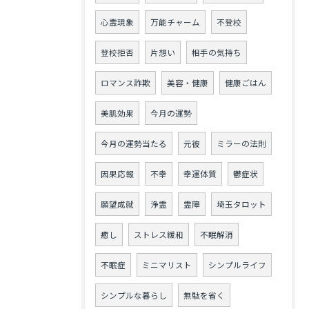
心霊現象
万能チャーム
不登校
登校拒否
片想い
相手の気持ち
ロマンス詐欺
美容・健康
健康ごはん
美肌効果
今月の運勢
今月の運勢当たる
元彼
ミラーの法則
因果応報
不幸
幸運体質
鬱症状
願望成就
浄霊
霊障
埼玉タロット
癒し
ストレス緩和
不眠解消
不眠症
ミニマリスト
シンプルライフ
シンプルな暮らし
無駄を省く