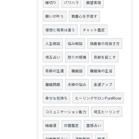
縁切り
パワハラ
願望実現
願いが叶う
執着心を手放す
理想と現実は違う
チャット鑑定
人生相談
悩み相談
偽善者の見抜き方
埼玉占い
怒りの感情
奇跡を起こす
奇跡の生還
離婚話
離婚後の生活
離婚問題
夫婦の悩み
金運アップ
幸せな気持ち
ヒーリングサロンPureRose
コミュニケーション能力
埼玉ヒーリング
結婚運
対面鑑定
霊感占い