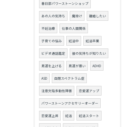
春日部パワーストーンショップ
あの人の気持ち
魔除け
離婚したい
不妊治療
仕事の人間関係
子育ての悩み
妊活中
妊活卒業
ビデオ通話鑑定
彼の気持ちが知りたい
男運を上げる
男運が悪い
ADHD
ASD
自閉スペクトラム症
注意欠陥多動性障害
恋愛運アップ
パワーストーンアクセサリーオーダー
恋愛運上昇
妊活
妊活スタート