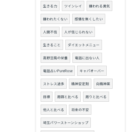
生きる力
ツインレイ
嫌われる勇気
嫌われたくない
感情を無くしたい
人間不信
人が信じられない
生きること
ダイエットメニュー
高野豆腐の栄養
電話に出ない人
電話占いPureRose
キャパオーバー
ストレス過多
精神安定剤
向精神薬
目標
周囲と比べる
周りと比べる
他人と比べる
将来の不安
埼玉パワーストーンショップ