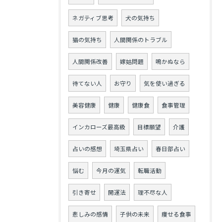
ネガティブ思考
犬の気持ち
猫の気持ち
人間関係のトラブル
人間関係改善
嫁姑問題
鳴かぬなら
待てない人
お守り
気を使い過ぎる
美容健康
健康
健康食
食事管理
インカローズ最高級
目標願望
介護
占いの感想
埼玉県占い
春日部占い
悩む
今月の運気
転職活動
引き寄せ
開運法
理不尽な人
悲しみの感情
子供の未来
痩せる食事