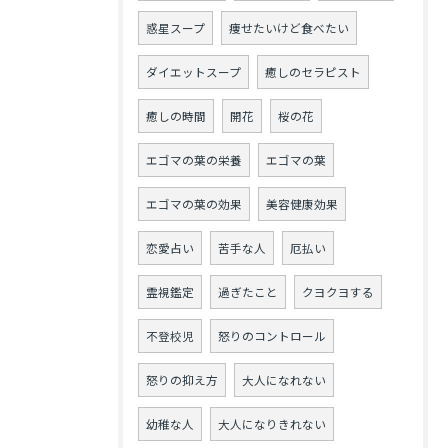
惑星スープ
痩せたいけど食べたい
ダイエットスープ
癒しのセラピスト
癒しの時間
開花
桜の花
エゴマの葉の栄養
エゴマの葉
エゴマの葉の効果
美容健康効果
恋愛占い
苦手な人
厄払い
霊視鑑定
過ぎたこと
クヨクヨする
不登校児
怒りのコントロール
怒りの抑え方
大人になれない
幼稚な人
大人になりきれない