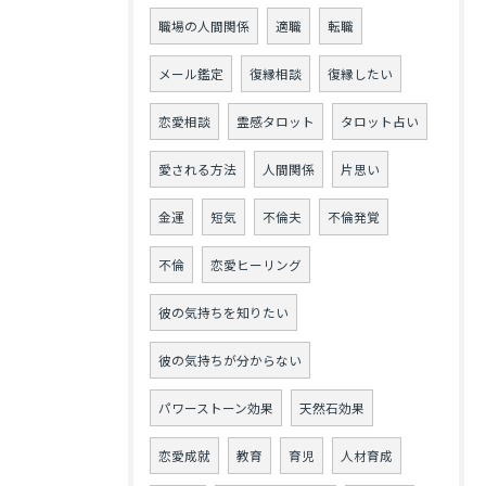
職場の人間関係
適職
転職
メール鑑定
復縁相談
復縁したい
恋愛相談
霊感タロット
タロット占い
愛される方法
人間関係
片思い
金運
短気
不倫夫
不倫発覚
不倫
恋愛ヒーリング
彼の気持ちを知りたい
彼の気持ちが分からない
パワーストーン効果
天然石効果
恋愛成就
教育
育児
人材育成