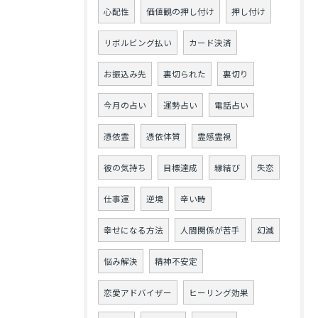
心配性
価値観の押し付け
押し付け
リボルビング払い
カード決済
お振込み先
裏切られた
裏切り
今月の占い
運勢占い
電話占い
憑依霊
憑依体質
霊感霊視
彼の気持ち
目標達成
縁結び
失恋
仕事運
逆境
辛い時
幸せになる方法
人間関係が苦手
幻滅
悩み解決
精神不安定
恋愛アドバイザー
ヒーリング効果