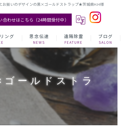
とお揃いのデザインの黒×ゴールドストラップ★茨城県H.H様
い合わせはこちら（24時間受付中）
リング
思念伝達
遠隔除霊
ブログ
×ゴールドストラ