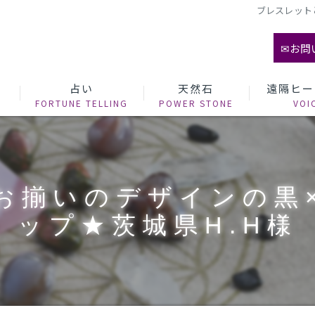
ブレスレット
✉お問
て
占い
天然石
遠隔ヒー
お揃いのデザインの黒
ップ★茨城県H.H様