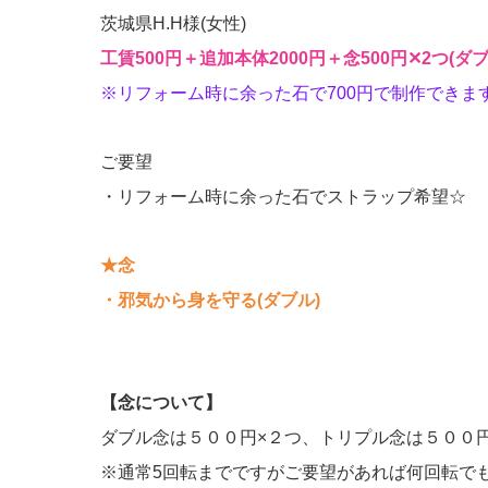
茨城県H.H様(女性)
工賃500円＋追加本体2000円＋念500円‪✕‬2つ(ダブ
※リフォーム時に余った石で700円で制作できま
ご要望
・リフォーム時に余った石でストラップ希望☆
★念
・邪気から身を守る
(ダブル)
【念について】
ダブル念は５００円×２つ、トリプル念は５００
※通常5回転までですがご要望があれば何回転で