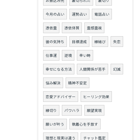
お振込み先
裏切られた
裏切り
今月の占い
運勢占い
電話占い
憑依霊
憑依体質
霊感霊視
彼の気持ち
目標達成
縁結び
失恋
仕事運
逆境
辛い時
幸せになる方法
人間関係が苦手
幻滅
悩み解決
精神不安定
恋愛アドバイザー
ヒーリング効果
縁切り
パワハラ
願望実現
願いが叶う
執着心を手放す
理想と現実は違う
チャット鑑定