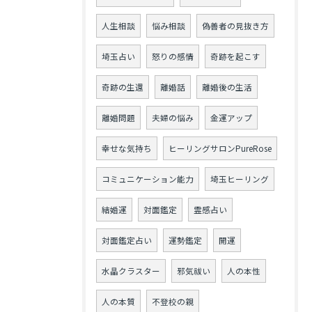
人生相談
悩み相談
偽善者の見抜き方
埼玉占い
怒りの感情
奇跡を起こす
奇跡の生還
離婚話
離婚後の生活
離婚問題
夫婦の悩み
金運アップ
幸せな気持ち
ヒーリングサロンPureRose
コミュニケーション能力
埼玉ヒーリング
結婚運
対面鑑定
霊感占い
対面鑑定占い
運勢鑑定
開運
水晶クラスター
邪気祓い
人の本性
人の本質
不登校の親