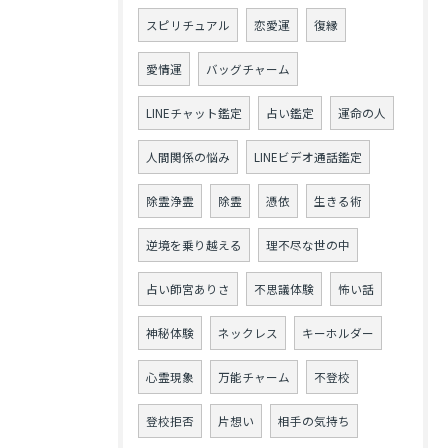
スピリチュアル
恋愛運
復縁
愛情運
バッグチャーム
LINEチャット鑑定
占い鑑定
運命の人
人間関係の悩み
LINEビデオ通話鑑定
除霊浄霊
除霊
憑依
生きる術
逆境を乗り越える
理不尽な世の中
占い師宮ありさ
不思議体験
怖い話
神秘体験
ネックレス
キーホルダー
心霊現象
万能チャーム
不登校
登校拒否
片想い
相手の気持ち