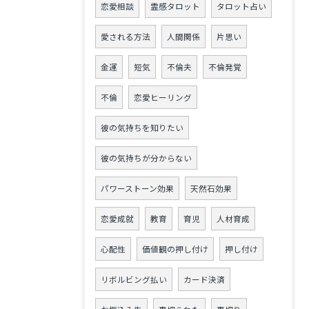
恋愛相談
霊感タロット
タロット占い
愛される方法
人間関係
片思い
金運
短気
不倫夫
不倫発覚
不倫
恋愛ヒーリング
彼の気持ちを知りたい
彼の気持ちが分からない
パワーストーン効果
天然石効果
恋愛成就
教育
育児
人材育成
心配性
価値観の押し付け
押し付け
リボルビング払い
カード決済