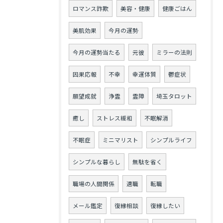
ロマンス詐欺
美容・健康
健康ごはん
美肌効果
今月の運勢
今月の運勢当たる
元彼
ミラーの法則
因果応報
不幸
幸運体質
鬱症状
願望成就
浄霊
霊障
埼玉タロット
癒し
ストレス緩和
不眠解消
不眠症
ミニマリスト
シンプルライフ
シンプルな暮らし
無駄を省く
職場の人間関係
適職
転職
メール鑑定
復縁相談
復縁したい