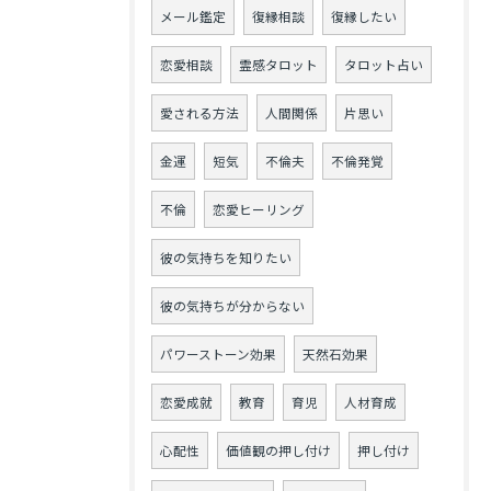
メール鑑定
復縁相談
復縁したい
恋愛相談
霊感タロット
タロット占い
愛される方法
人間関係
片思い
金運
短気
不倫夫
不倫発覚
不倫
恋愛ヒーリング
彼の気持ちを知りたい
彼の気持ちが分からない
パワーストーン効果
天然石効果
恋愛成就
教育
育児
人材育成
心配性
価値観の押し付け
押し付け