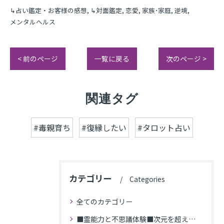
↳占い鑑定・お客様の感想
↳対面鑑定
恋愛
家族･家庭
逆境
メンタルヘルス
< 前のページ
一覧に戻る
次のページ >
関連タグ
#毒親育ち
#復縁したい
#タロット占い
カテゴリー
Categories
全てのカテゴリー
■霊能力と不思議体験■次元を超えた体験