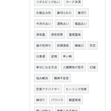
リボルビング払い
カード決済
お振込み先
裏切られた
裏切り
今月の占い
運勢占い
電話占い
憑依霊
憑依体質
霊感霊視
彼の気持ち
目標達成
縁結び
失恋
仕事運
逆境
辛い時
幸せになる方法
人間関係が苦手
幻滅
悩み解決
精神不安定
恋愛アドバイザー
ヒーリング効果
縁切り
パワハラ
願望実現
願いが叶う
執着心を手放す