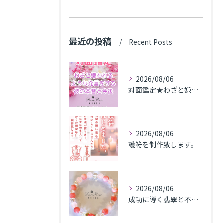
最近の投稿
Recent Posts
2026/08/06
対面鑑定★わざと嫌われるような発言をする彼の本音と今後★埼玉県M.K様
2026/08/06
護符を制作致します。
2026/08/06
成功に導く翡翠と不安解消のカルセドニー､魅力アップのローズクォーツのブレス★東京都N.K様