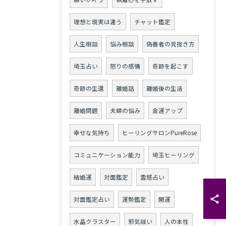
理想と現実は違う
チャット鑑定
人生相談
悩み相談
偽善者の見抜き方
埼玉占い
怒りの感情
奇跡を起こす
奇跡の生還
離婚話
離婚後の生活
離婚問題
夫婦の悩み
金運アップ
幸せな気持ち
ヒーリングサロンPureRose
コミュニケーション能力
埼玉ヒーリング
結婚運
対面鑑定
霊感占い
対面鑑定占い
運勢鑑定
開運
水晶クラスター
邪気祓い
人の本性