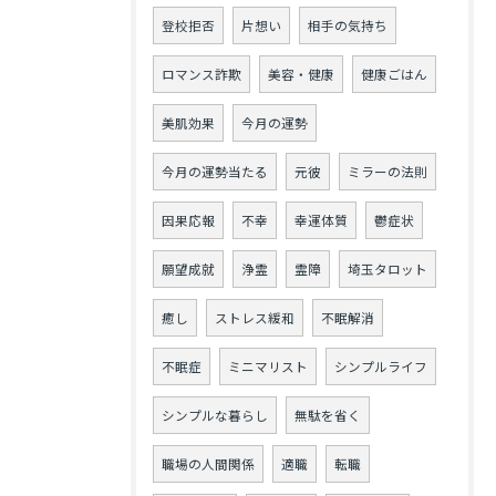
登校拒否
片想い
相手の気持ち
ロマンス詐欺
美容・健康
健康ごはん
美肌効果
今月の運勢
今月の運勢当たる
元彼
ミラーの法則
因果応報
不幸
幸運体質
鬱症状
願望成就
浄霊
霊障
埼玉タロット
癒し
ストレス緩和
不眠解消
不眠症
ミニマリスト
シンプルライフ
シンプルな暮らし
無駄を省く
職場の人間関係
適職
転職