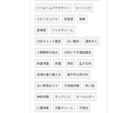
リフォームアクセサリー
ヒーリング
スピリチュアル
恋愛運
復縁
愛情運
バッグチャーム
LINEチャット鑑定
占い鑑定
運命の人
人間関係の悩み
LINEビデオ通話鑑定
除霊浄霊
除霊
憑依
生きる術
逆境を乗り越える
理不尽な世の中
占い師宮ありさ
不思議体験
怖い話
神秘体験
ネックレス
キーホルダー
心霊現象
万能チャーム
不登校