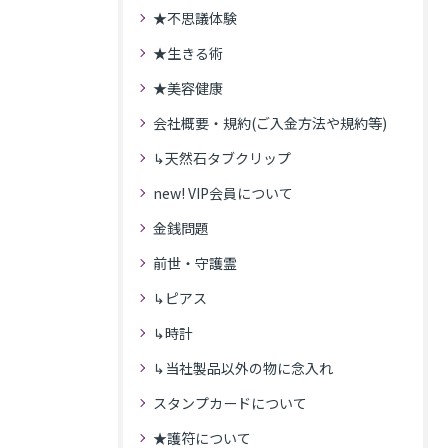
★不思議体験
★生きる術
★美容健康
会社概要・規約(ご入金方法や規約等)
↳天然石タブクリップ
new! VIP会員について
金銭問題
前世・守護霊
↳ピアス
↳時計
↳当社製品以外の物に念入れ
スタンプカードについて
★護符について