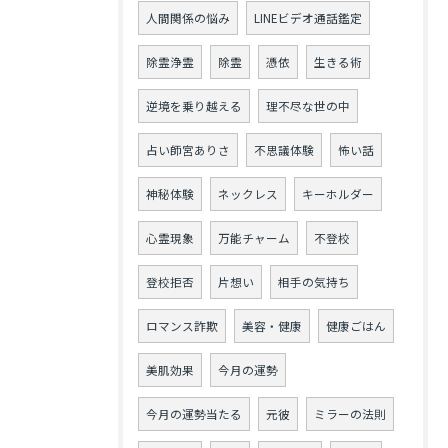
人間関係の悩み
LINEビデオ通話鑑定
除霊浄霊
除霊
憑依
生きる術
逆境を乗り越える
理不尽な世の中
占い師宮ありさ
不思議体験
怖い話
神秘体験
ネックレス
キーホルダー
心霊現象
万能チャーム
不登校
登校拒否
片想い
相手の気持ち
ロマンス詐欺
美容・健康
健康ごはん
美肌効果
今月の運勢
今月の運勢当たる
元彼
ミラーの法則