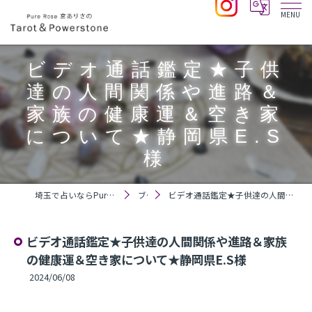
ビデオ通話鑑定★子供
達の人間関係や進路＆
家族の健康運＆空き家
について★静岡県E.S
様
埼玉で占いならPure Rose 宮ありさのTarot＆Powerstone
ブログ
ビデオ通話鑑定★子供達の人間関係や進路＆家族の健康運＆空き家について★静岡県E.S様
ビデオ通話鑑定★子供達の人間関係や進路＆家族
の健康運＆空き家について★静岡県E.S様
2024/06/08