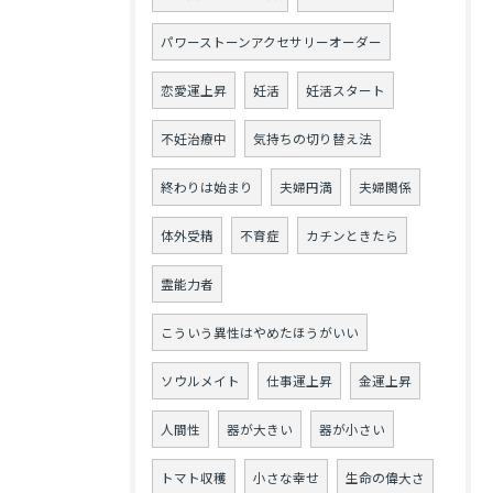
パワーストーンアクセサリーオーダー
恋愛運上昇
妊活
妊活スタート
不妊治療中
気持ちの切り替え法
終わりは始まり
夫婦円満
夫婦関係
体外受精
不育症
カチンときたら
霊能力者
こういう異性はやめたほうがいい
ソウルメイト
仕事運上昇
金運上昇
人間性
器が大きい
器が小さい
トマト収穫
小さな幸せ
生命の偉大さ