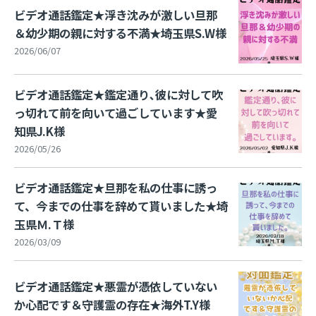
ビデオ通話鑑定★浮き沈みが激しい旦那
＆幼少期の親に対する不満★埼玉県S.W様
2026/06/07
ビデオ通話鑑定★鑑定通り､彼に対して吹
っ切れて前を向いて過ごしています★愛
知県J.K様
2026/05/26
ビデオ通話鑑定★旦那を私の仕事に誘っ
て、今までの仕事を辞めて貰いました★埼
玉県Ｍ.Ｔ様
2026/03/09
ビデオ通話鑑定★悪霊が憑依していない
か心配です＆守護霊の存在★海外T.Y様