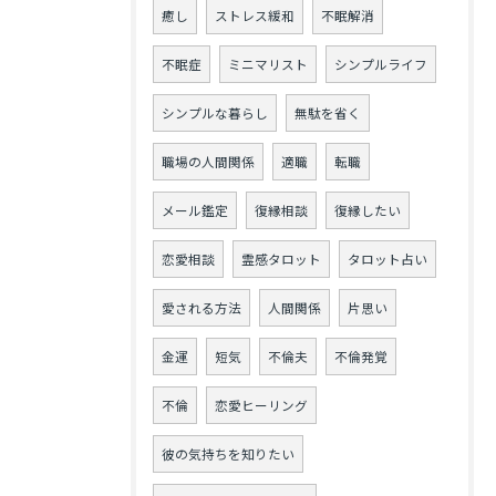
癒し
ストレス緩和
不眠解消
不眠症
ミニマリスト
シンプルライフ
シンプルな暮らし
無駄を省く
職場の人間関係
適職
転職
メール鑑定
復縁相談
復縁したい
恋愛相談
霊感タロット
タロット占い
愛される方法
人間関係
片思い
金運
短気
不倫夫
不倫発覚
不倫
恋愛ヒーリング
彼の気持ちを知りたい