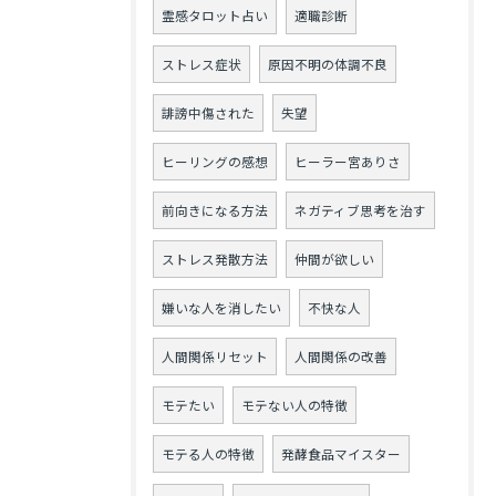
霊感タロット占い
適職診断
ストレス症状
原因不明の体調不良
誹謗中傷された
失望
ヒーリングの感想
ヒーラー宮ありさ
前向きになる方法
ネガティブ思考を治す
ストレス発散方法
仲間が欲しい
嫌いな人を消したい
不快な人
人間関係リセット
人間関係の改善
モテたい
モテない人の特徴
モテる人の特徴
発酵食品マイスター