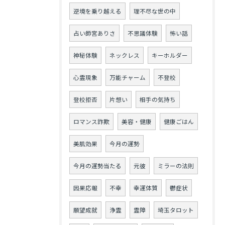
逆境を乗り越える
理不尽な世の中
占い師宮ありさ
不思議体験
怖い話
神秘体験
ネックレス
キーホルダー
心霊現象
万能チャーム
不登校
登校拒否
片想い
相手の気持ち
ロマンス詐欺
美容・健康
健康ごはん
美肌効果
今月の運勢
今月の運勢当たる
元彼
ミラーの法則
因果応報
不幸
幸運体質
鬱症状
願望成就
浄霊
霊障
埼玉タロット