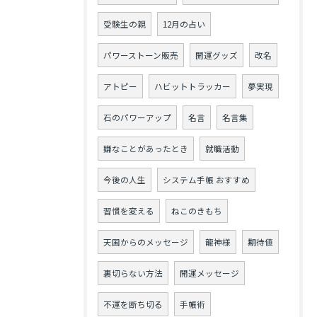
受験生の親
12月の占い
パワーストーン販売
開運グッズ
改名
アトピー
ハビットトラッカー
夢実現
石のパワーアップ
名言
名言集
嫌なことがあったとき
就職活動
今後の人生
システム手帳 おすすめ
習慣を変える
ねこのきもち
天国からのメッセージ
龍神様
期待値
裏切らない方法
開運メッセージ
不運を断ち切る
手帳術