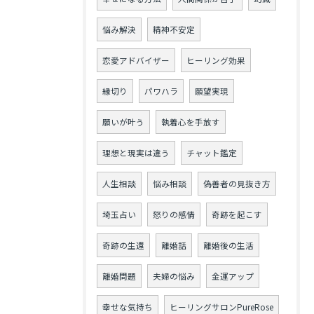
悩み解決
精神不安定
恋愛アドバイザー
ヒーリング効果
縁切り
パワハラ
願望実現
願いが叶う
執着心を手放す
理想と現実は違う
チャット鑑定
人生相談
悩み相談
偽善者の見抜き方
埼玉占い
怒りの感情
奇跡を起こす
奇跡の生還
離婚話
離婚後の生活
離婚問題
夫婦の悩み
金運アップ
幸せな気持ち
ヒーリングサロンPureRose