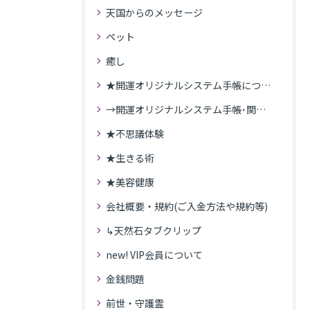
天国からのメッセージ
ペット
癒し
★開運オリジナルシステム手帳について
→開運オリジナルシステム手帳･関連記事
★不思議体験
★生きる術
★美容健康
会社概要・規約(ご入金方法や規約等)
↳天然石タブクリップ
new! VIP会員について
金銭問題
前世・守護霊