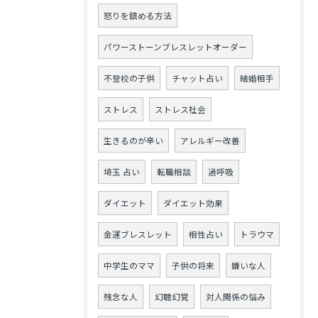
怒りを鎮める方法
パワーストーンブレスレットオーダー
不登校の子供
チャット占い
結婚相手
ストレス
ストレス社会
生きるのが辛い
アレルギー改善
埼玉 占い
転職相談
過呼吸
ダイエット
ダイエット効果
金運ブレスレット
相性占い
トラウマ
中学生のママ
子供の将来
嫌いな人
残念な人
幻聴幻覚
対人関係の悩み