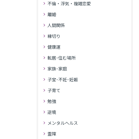
不倫・浮気・複雑恋愛
離婚
人間関係
縁切り
健康運
転居･住む場所
家族･家庭
子宝･不妊･妊娠
子育て
勉強
逆境
メンタルヘルス
霊障