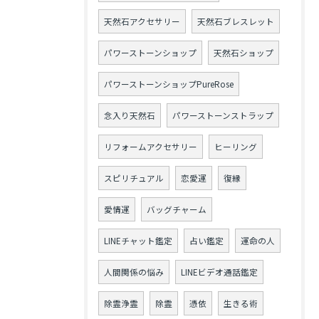
天然石アクセサリー
天然石ブレスレット
パワーストーンショップ
天然石ショップ
パワーストーンショップPureRose
念入り天然石
パワーストーンストラップ
リフォームアクセサリー
ヒーリング
スピリチュアル
恋愛運
復縁
愛情運
バッグチャーム
LINEチャット鑑定
占い鑑定
運命の人
人間関係の悩み
LINEビデオ通話鑑定
除霊浄霊
除霊
憑依
生きる術