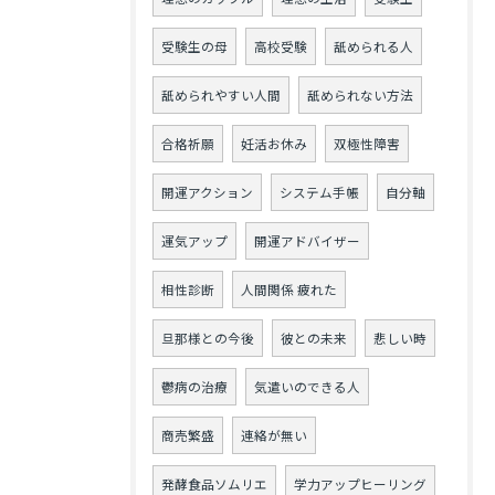
受験生の母
高校受験
舐められる人
舐められやすい人間
舐められない方法
合格祈願
妊活お休み
双極性障害
開運アクション
システム手帳
自分軸
運気アップ
開運アドバイザー
相性診断
人間関係 疲れた
旦那様との今後
彼との未来
悲しい時
鬱病の治療
気遣いのできる人
商売繁盛
連絡が無い
発酵食品ソムリエ
学力アップヒーリング