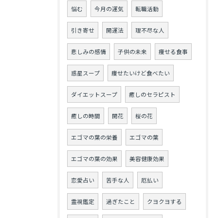
悩む
今月の運気
転職活動
引き寄せ
開運法
理不尽な人
悲しみの感情
子供の未来
痩せる食事
惑星スープ
痩せたいけど食べたい
ダイエットスープ
癒しのセラピスト
癒しの時間
開花
桜の花
エゴマの葉の栄養
エゴマの葉
エゴマの葉の効果
美容健康効果
恋愛占い
苦手な人
厄払い
霊視鑑定
過ぎたこと
クヨクヨする