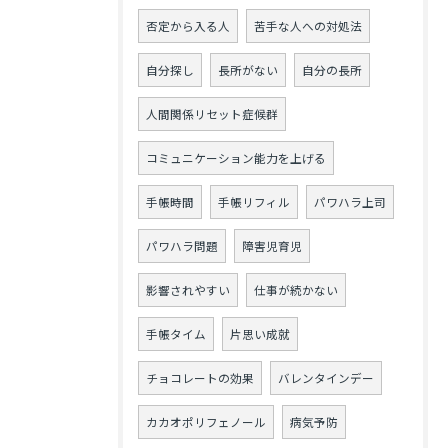
否定から入る人
苦手な人への対処法
自分探し
長所がない
自分の長所
人間関係リセット症候群
コミュニケーション能力を上げる
手帳時間
手帳リフィル
パワハラ上司
パワハラ問題
障害児育児
影響されやすい
仕事が続かない
手帳タイム
片思い成就
チョコレートの効果
バレンタインデー
カカオポリフェノール
病気予防