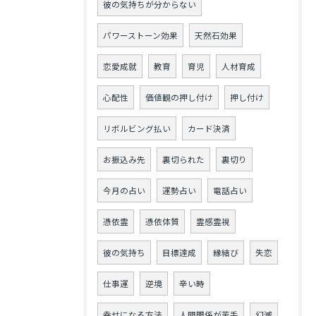
彼の気持ちが分からない
パワーストーン効果
天然石効果
恋愛成就
教育
育児
人材育成
心配性
価値観の押し付け
押し付け
リボルビング払い
カード決済
お振込み先
裏切られた
裏切り
今月の占い
運勢占い
電話占い
憑依霊
憑依体質
霊感霊視
彼の気持ち
目標達成
縁結び
失恋
仕事運
逆境
辛い時
幸せになる方法
人間関係が苦手
幻滅