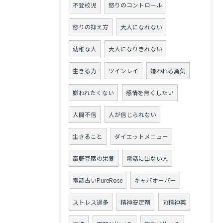
不登校児
怒りのコントロール
怒りの抑え方
大人になれない
幼稚な人
大人になりきれない
生きる力
ツインレイ
嫌われる勇気
嫌われたくない
感情を無くしたい
人間不信
人が信じられない
生きること
ダイエットメニュー
高野豆腐の栄養
電話に出ない人
電話占いPureRose
キャパオーバー
ストレス過多
精神安定剤
向精神薬