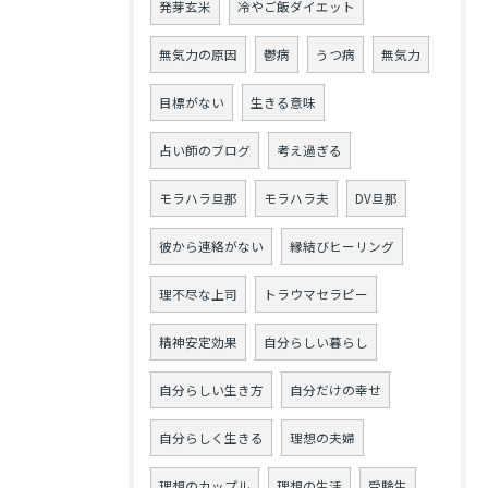
発芽玄米
冷やご飯ダイエット
無気力の原因
鬱病
うつ病
無気力
目標がない
生きる意味
占い師のブログ
考え過ぎる
モラハラ旦那
モラハラ夫
DV旦那
彼から連絡がない
縁結びヒーリング
理不尽な上司
トラウマセラピー
精神安定効果
自分らしい暮らし
自分らしい生き方
自分だけの幸せ
自分らしく生きる
理想の夫婦
理想のカップル
理想の生活
受験生