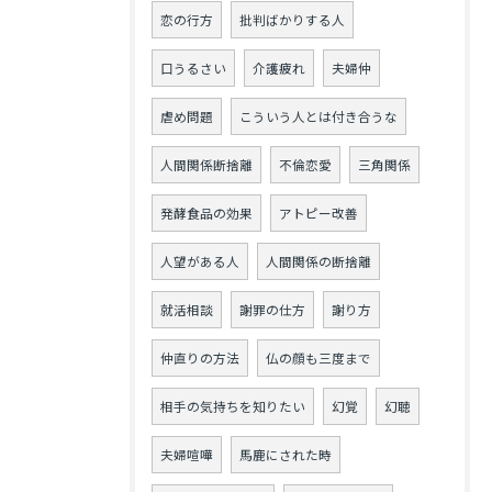
恋の行方
批判ばかりする人
口うるさい
介護疲れ
夫婦仲
虐め問題
こういう人とは付き合うな
人間関係断捨離
不倫恋愛
三角関係
発酵食品の効果
アトピー改善
人望がある人
人間関係の断捨離
就活相談
謝罪の仕方
謝り方
仲直りの方法
仏の顔も三度まで
相手の気持ちを知りたい
幻覚
幻聴
夫婦喧嘩
馬鹿にされた時