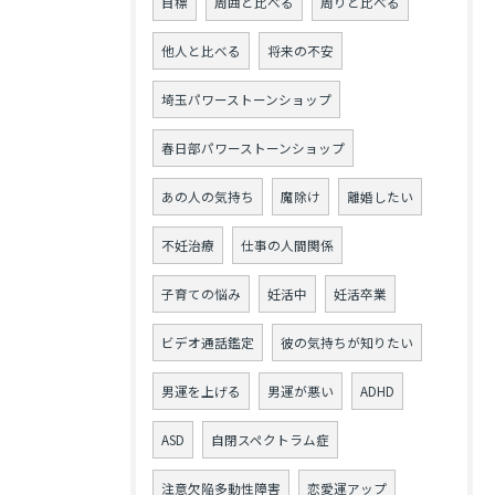
目標
周囲と比べる
周りと比べる
他人と比べる
将来の不安
埼玉パワーストーンショップ
春日部パワーストーンショップ
あの人の気持ち
魔除け
離婚したい
不妊治療
仕事の人間関係
子育ての悩み
妊活中
妊活卒業
ビデオ通話鑑定
彼の気持ちが知りたい
男運を上げる
男運が悪い
ADHD
ASD
自閉スペクトラム症
注意欠陥多動性障害
恋愛運アップ