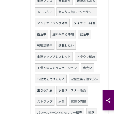
金運ブレス
毒親育ち
毒親あるある
メール占い
念入り天然石アクセサリー
アンチエイジング効果
ダイエット料理
婚活中
連絡が来る時期
就活中
転職活動中
適職したい
金運アップブレスレット
トラウマ解放
子供とのコミュニケーション
出会い
行動力を付ける方法
完璧主義を治す方法
生きる知恵
水晶クラスター販売
ストラップ
水晶
家庭の問題
パワーストーンアクセサリー販売
進路