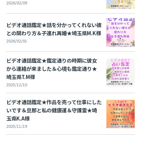
2026/02/09
ビデオ通話鑑定★話を分かってくれない彼
との関わり方＆子連れ再婚★埼玉県M.K様
2026/02/01
ビデオ通話鑑定★鑑定通りの時期に彼女
から連絡が来ました＆心境も鑑定通り★
埼玉県T.M様
2025/12/10
ビデオ通話鑑定★作品を売って仕事にした
いです＆旦那と私の健康運＆守護霊★埼
玉県K.A様
2025/11/19