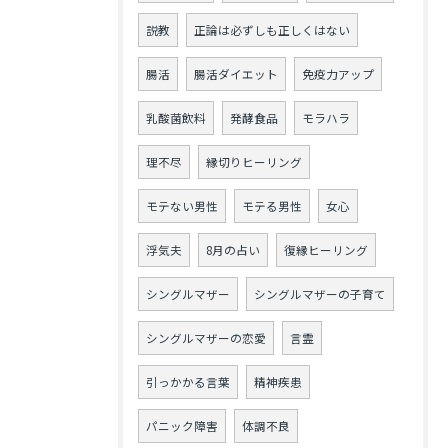
説教
正論は必ずしも正しくはない
腸活
腸活ダイエット
免疫力アップ
乳酸菌飲料
発酵食品
モラハラ
理不尽
縁切りヒーリング
モテない男性
モテる男性
女心
浮気夫
8月の占い
復縁ヒーリング
シングルマザー
シングルマザーの子育て
シングルマザーの恋愛
言霊
引っかかる言葉
精神疾患
パニック障害
体調不良