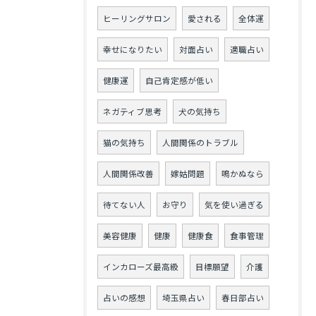
ヒーリングサロン
愛される
全体運
幸せになりたい
対面占い
適職占い
健康運
自己肯定感が低い
ネガティブ思考
犬の気持ち
猫の気持ち
人間関係のトラブル
人間関係改善
嫁姑問題
鳴かぬなら
待てない人
お守り
気を使い過ぎる
美容健康
健康
健康食
食事管理
インカローズ最高級
目標願望
介護
占いの感想
埼玉県占い
春日部占い