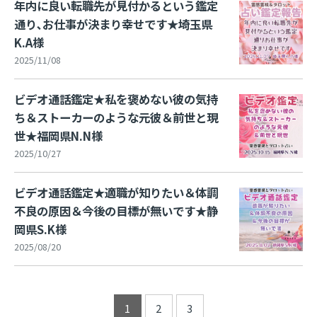
年内に良い転職先が見付かるという鑑定
通り､お仕事が決まり幸せです★埼玉県
K.A様
2025/11/08
ビデオ通話鑑定★私を褒めない彼の気持
ち＆ストーカーのような元彼＆前世と現
世★福岡県N.N様
2025/10/27
ビデオ通話鑑定★適職が知りたい＆体調
不良の原因＆今後の目標が無いです★静
岡県S.K様
2025/08/20
1
2
3