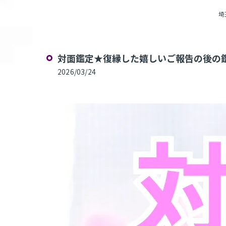
埼
対面鑑定★復縁した嬉しいご報告の後の鑑
2026/03/24