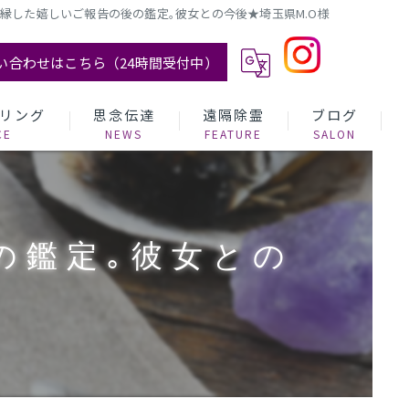
縁した嬉しいご報告の後の鑑定｡彼女との今後★埼玉県M.O様
い合わせはこちら（24時間受付中）
リング
思念伝達
遠隔除霊
ブログ
の鑑定｡彼女との