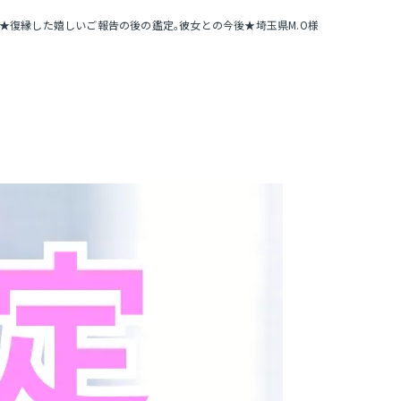
★復縁した嬉しいご報告の後の鑑定｡彼女との今後★埼玉県M.O様