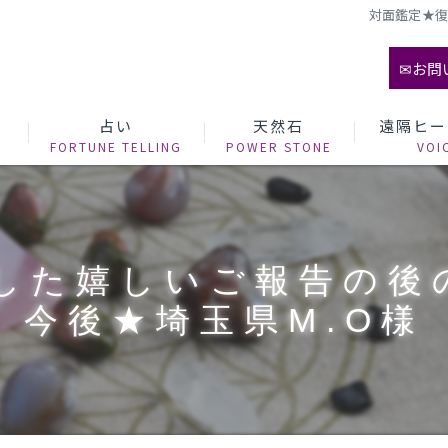
対面鑑定★復
✉お問
て
占い
天然石
遠隔ヒー
した嬉しいご報告の後
今後★埼玉県M.O様