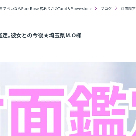
玉で占いならPure Rose 宮ありさのTarot＆Powerstone
ブログ
対面鑑定
定｡彼女との今後★埼玉県M.O様