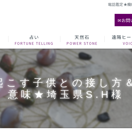
電話鑑定★癇
✉お問
て
占い
天然石
遠隔ヒー
起こす子供との接し方
意味★埼玉県S.H様