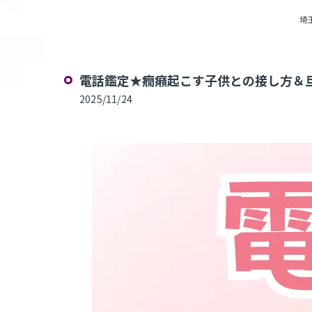
埼玉
電話鑑定★癇癪起こす子供との接し方＆旦
2025/11/24