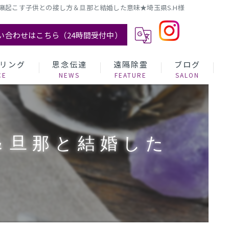
癪起こす子供との接し方＆旦那と結婚した意味★埼玉県S.H様
い合わせはこちら（24時間受付中）
リング
思念伝達
遠隔除霊
ブログ
＆旦那と結婚した