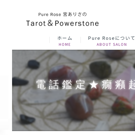
ホーム
Pure Roseについ
電話鑑定★癇癪