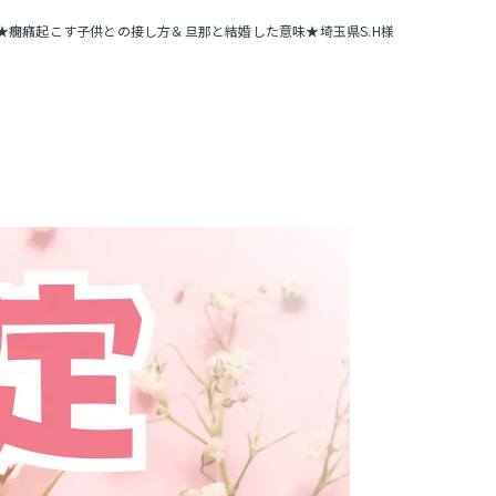
★癇癪起こす子供との接し方＆旦那と結婚した意味★埼玉県S.H様