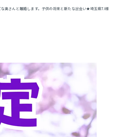
な奥さんと離婚します。子供の将来と新たな出会い★埼玉県T.I様