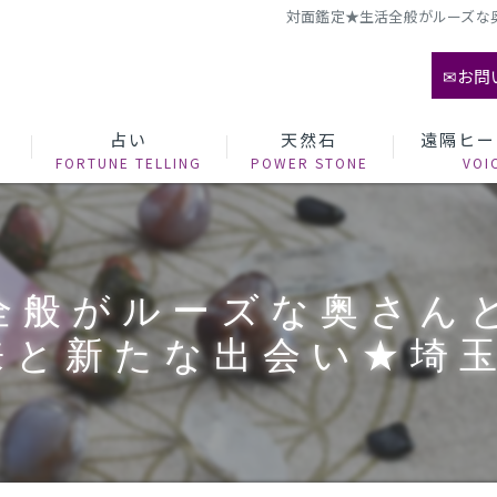
対面鑑定★生活全般がルーズな奥
✉お問
て
占い
天然石
遠隔ヒー
全般がルーズな奥さん
と新たな出会い★埼玉