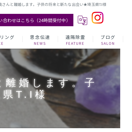
さんと離婚します。子供の将来と新たな出会い★埼玉県T.I様
い合わせはこちら（24時間受付中）
リング
思念伝達
遠隔除霊
ブログ
と離婚します。子
県T.I様