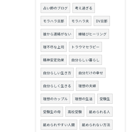
占い師のブログ
考え過ぎる
モラハラ旦那
モラハラ夫
DV旦那
彼から連絡がない
縁結びヒーリング
理不尽な上司
トラウマセラピー
精神安定効果
自分らしい暮らし
自分らしい生き方
自分だけの幸せ
自分らしく生きる
理想の夫婦
理想のカップル
理想の生活
受験生
受験生の母
高校受験
舐められる人
舐められやすい人間
舐められない方法