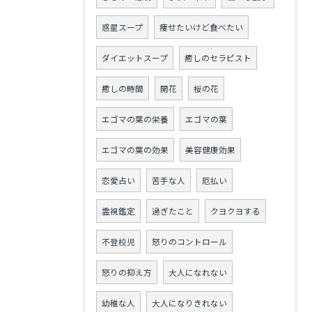
惑星スープ
痩せたいけど食べたい
ダイエットスープ
癒しのセラピスト
癒しの時間
開花
桜の花
エゴマの葉の栄養
エゴマの葉
エゴマの葉の効果
美容健康効果
恋愛占い
苦手な人
厄払い
霊視鑑定
過ぎたこと
クヨクヨする
不登校児
怒りのコントロール
怒りの抑え方
大人になれない
幼稚な人
大人になりきれない