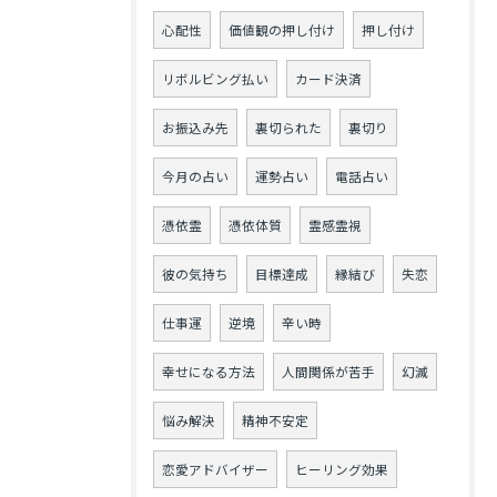
心配性
価値観の押し付け
押し付け
リボルビング払い
カード決済
お振込み先
裏切られた
裏切り
今月の占い
運勢占い
電話占い
憑依霊
憑依体質
霊感霊視
彼の気持ち
目標達成
縁結び
失恋
仕事運
逆境
辛い時
幸せになる方法
人間関係が苦手
幻滅
悩み解決
精神不安定
恋愛アドバイザー
ヒーリング効果