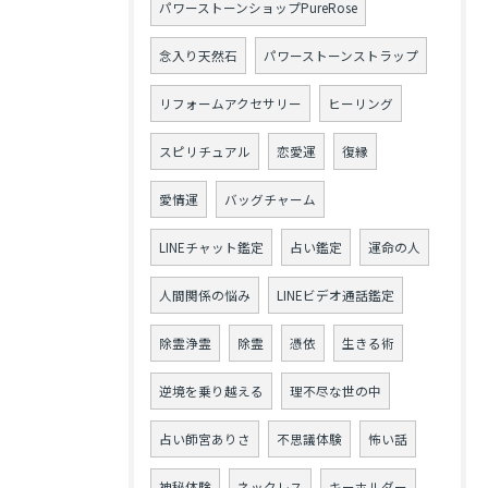
パワーストーンショップPureRose
念入り天然石
パワーストーンストラップ
リフォームアクセサリー
ヒーリング
スピリチュアル
恋愛運
復縁
愛情運
バッグチャーム
LINEチャット鑑定
占い鑑定
運命の人
人間関係の悩み
LINEビデオ通話鑑定
除霊浄霊
除霊
憑依
生きる術
逆境を乗り越える
理不尽な世の中
占い師宮ありさ
不思議体験
怖い話
神秘体験
ネックレス
キーホルダー