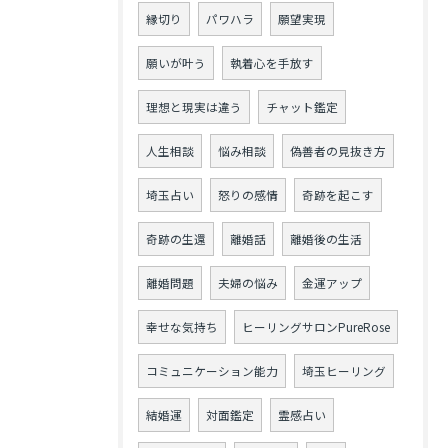
縁切り
パワハラ
願望実現
願いが叶う
執着心を手放す
理想と現実は違う
チャット鑑定
人生相談
悩み相談
偽善者の見抜き方
埼玉占い
怒りの感情
奇跡を起こす
奇跡の生還
離婚話
離婚後の生活
離婚問題
夫婦の悩み
金運アップ
幸せな気持ち
ヒーリングサロンPureRose
コミュニケーション能力
埼玉ヒーリング
結婚運
対面鑑定
霊感占い