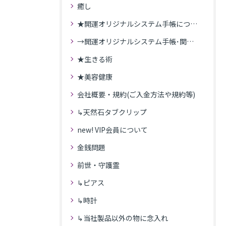
癒し
★開運オリジナルシステム手帳について
→開運オリジナルシステム手帳･関連記事
★生きる術
★美容健康
会社概要・規約(ご入金方法や規約等)
↳天然石タブクリップ
new! VIP会員について
金銭問題
前世・守護霊
↳ピアス
↳時計
↳当社製品以外の物に念入れ