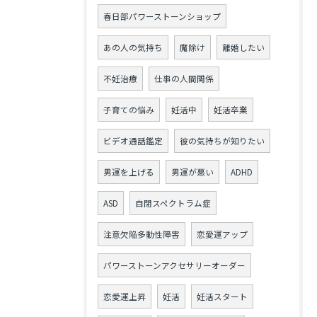
春日部パワーストーンショップ
あの人の気持ち
魔除け
離婚したい
不妊治療
仕事の人間関係
子育ての悩み
妊活中
妊活卒業
ビデオ通話鑑定
彼の気持ちが知りたい
男運を上げる
男運が悪い
ADHD
ASD
自閉スペクトラム症
注意欠陥多動性障害
恋愛運アップ
パワーストーンアクセサリーオーダー
恋愛運上昇
妊活
妊活スタート