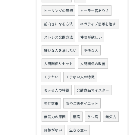
ヒーリングの感想
ヒーラー宮ありさ
前向きになる方法
ネガティブ思考を治す
ストレス発散方法
仲間が欲しい
嫌いな人を消したい
不快な人
人間関係リセット
人間関係の改善
モテたい
モテない人の特徴
モテる人の特徴
発酵食品マイスター
発芽玄米
冷やご飯ダイエット
無気力の原因
鬱病
うつ病
無気力
目標がない
生きる意味