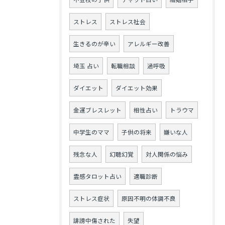
ストレス
ストレス社会
生きるのが辛い
アレルギー改善
埼玉 占い
転職相談
過呼吸
ダイエット
ダイエット効果
金運ブレスレット
相性占い
トラウマ
中学生のママ
子供の将来
嫌いな人
残念な人
幻聴幻覚
対人関係の悩み
霊感タロット占い
適職診断
ストレス症状
原因不明の体調不良
誹謗中傷された
失望