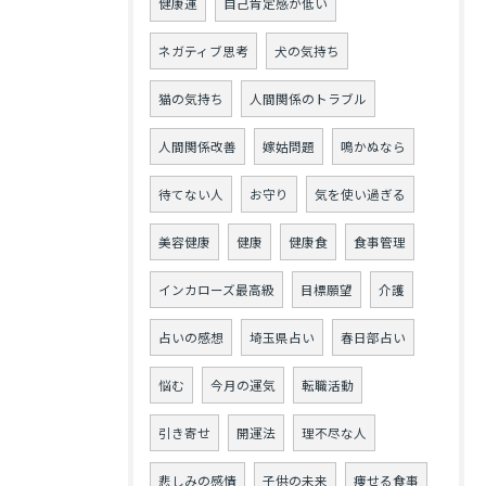
健康運
自己肯定感が低い
ネガティブ思考
犬の気持ち
猫の気持ち
人間関係のトラブル
人間関係改善
嫁姑問題
鳴かぬなら
待てない人
お守り
気を使い過ぎる
美容健康
健康
健康食
食事管理
インカローズ最高級
目標願望
介護
占いの感想
埼玉県占い
春日部占い
悩む
今月の運気
転職活動
引き寄せ
開運法
理不尽な人
悲しみの感情
子供の未来
痩せる食事