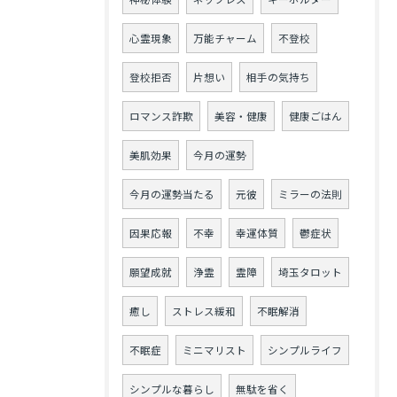
心霊現象
万能チャーム
不登校
登校拒否
片想い
相手の気持ち
ロマンス詐欺
美容・健康
健康ごはん
美肌効果
今月の運勢
今月の運勢当たる
元彼
ミラーの法則
因果応報
不幸
幸運体質
鬱症状
願望成就
浄霊
霊障
埼玉タロット
癒し
ストレス緩和
不眠解消
不眠症
ミニマリスト
シンプルライフ
シンプルな暮らし
無駄を省く