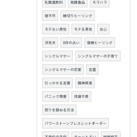
乳酸菌飲料
発酵食品
モラハラ
理不尽
縁切りヒーリング
モテない男性
モテる男性
女心
浮気夫
8月の占い
復縁ヒーリング
シングルマザー
シングルマザーの子育て
シングルマザーの恋愛
言霊
引っかかる言葉
精神疾患
パニック障害
体調不良
怒りを鎮める方法
パワーストーンブレスレットオーダー
不登校の子供
チャット占い
結婚相手