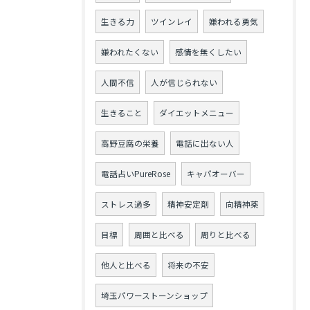
生きる力
ツインレイ
嫌われる勇気
嫌われたくない
感情を無くしたい
人間不信
人が信じられない
生きること
ダイエットメニュー
高野豆腐の栄養
電話に出ない人
電話占いPureRose
キャパオーバー
ストレス過多
精神安定剤
向精神薬
目標
周囲と比べる
周りと比べる
他人と比べる
将来の不安
埼玉パワーストーンショップ