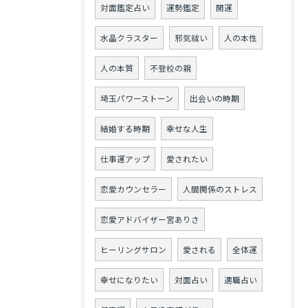
対面鑑定占い
運勢鑑定
開運
水晶クラスター
邪気祓い
人の本性
人の本質
不登校の親
埼玉パワーストーン
出会いの時期
結婚する時期
幸せな人生
仕事運アップ
愛されたい
恋愛カウンセラー
人間関係のストレス
恋愛アドバイザー宮ありさ
ヒーリングサロン
愛される
全体運
幸せになりたい
対面占い
適職占い