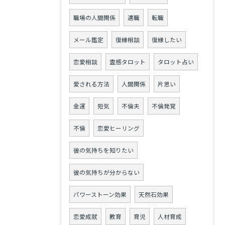
職場の人間関係
適職
転職
メール鑑定
復縁相談
復縁したい
恋愛相談
霊感タロット
タロット占い
愛される方法
人間関係
片思い
金運
短気
不倫夫
不倫発覚
不倫
恋愛ヒーリング
彼の気持ちを知りたい
彼の気持ちが分からない
パワーストーン効果
天然石効果
恋愛成就
教育
育児
人材育成