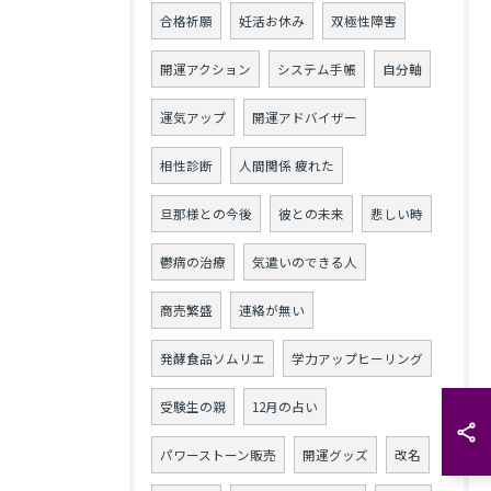
合格祈願
妊活お休み
双極性障害
開運アクション
システム手帳
自分軸
運気アップ
開運アドバイザー
相性診断
人間関係 疲れた
旦那様との今後
彼との未来
悲しい時
鬱病の治療
気遣いのできる人
商売繁盛
連絡が無い
発酵食品ソムリエ
学力アップヒーリング
受験生の親
12月の占い
パワーストーン販売
開運グッズ
改名