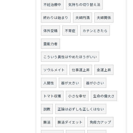
不妊治療中
気持ちの切り替え法
終わりは始まり
夫婦円満
夫婦関係
体外受精
不育症
カチンときたら
霊能力者
こういう異性はやめたほうがいい
ソウルメイト
仕事運上昇
金運上昇
人間性
器が大きい
器が小さい
トマト収穫
小さな幸せ
生命の偉大さ
説教
正論は必ずしも正しくはない
腸活
腸活ダイエット
免疫力アップ