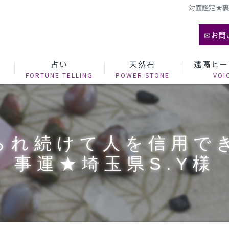
対面鑑定★裏
✉お問
て
占い
天然石
遠隔ヒー
られ続けて人を信用で
事運★埼玉県S.Y様