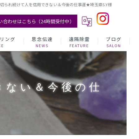
切られ続けて人を信用できない＆今後の仕事運★埼玉県S.Y様
い合わせはこちら（24時間受付中）
リング
思念伝達
遠隔除霊
ブログ
きない＆今後の仕