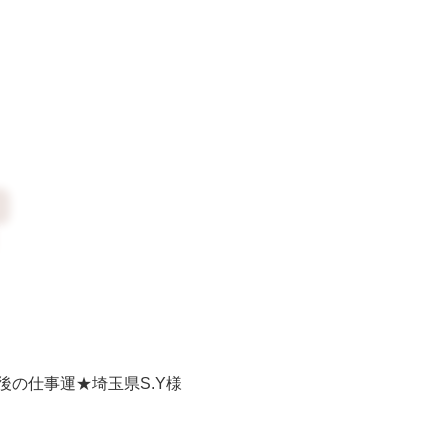
の仕事運★埼玉県S.Y
様