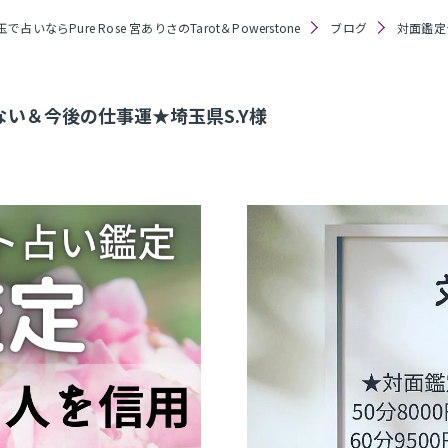
玉で占いならPure Rose 宮ありさのTarot＆Powerstone
ブログ
対面鑑定
い＆今後の仕事運★埼玉県S.Y様