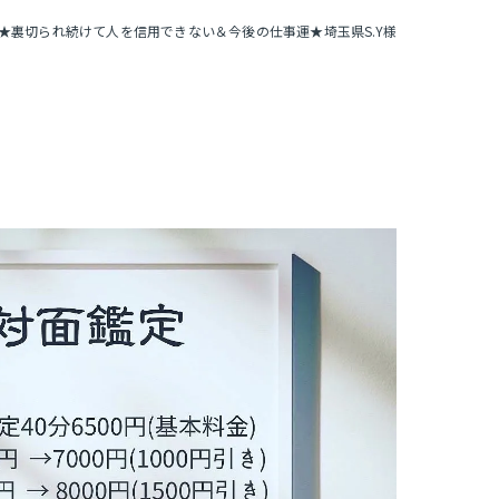
★裏切られ続けて人を信用できない＆今後の仕事運★埼玉県S.Y様