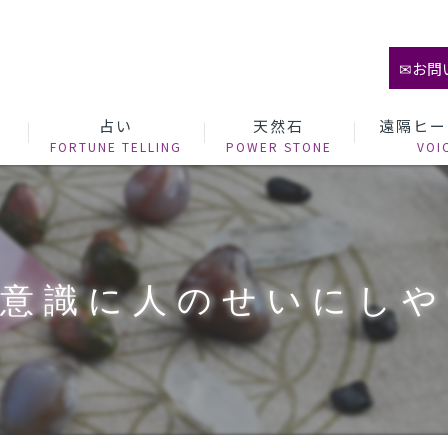
✉お問
て
占い
天然石
遠隔ヒー
無意識に人のせいにし