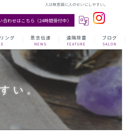
​人は無意識に人のせいにしやすい。
い合わせはこちら（24時間受付中）
リング
思念伝達
遠隔除霊
ブログ
やすい。