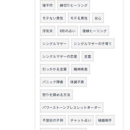
理不尽
縁切りヒーリング
モテない男性
モテる男性
女心
浮気夫
8月の占い
復縁ヒーリング
シングルマザー
シングルマザーの子育て
シングルマザーの恋愛
言霊
引っかかる言葉
精神疾患
パニック障害
体調不良
怒りを鎮める方法
パワーストーンブレスレットオーダー
不登校の子供
チャット占い
結婚相手