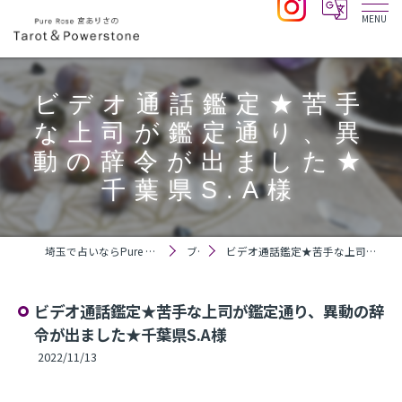
ビデオ通話鑑定★苦手
な上司が鑑定通り、異
動の辞令が出ました★
千葉県S.A様
埼玉で占いならPure Rose 宮ありさのTarot＆Powerstone
ブログ
ビデオ通話鑑定★苦手な上司が鑑定通り、異動の辞令が出ました★千葉県S.A様
ビデオ通話鑑定★苦手な上司が鑑定通り、異動の辞
令が出ました★千葉県S.A様
2022/11/13