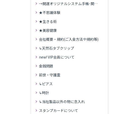
→開運オリジナルシステム手帳･関連記事
★不思議体験
★生きる術
★美容健康
会社概要・規約(ご入金方法や規約等)
↳天然石タブクリップ
new! VIP会員について
金銭問題
前世・守護霊
↳ピアス
↳時計
↳当社製品以外の物に念入れ
スタンプカードについて