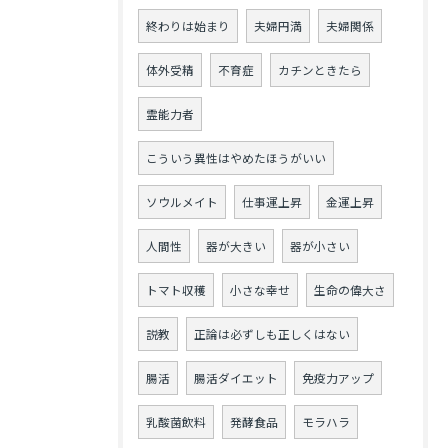
終わりは始まり
夫婦円満
夫婦関係
体外受精
不育症
カチンときたら
霊能力者
こういう異性はやめたほうがいい
ソウルメイト
仕事運上昇
金運上昇
人間性
器が大きい
器が小さい
トマト収穫
小さな幸せ
生命の偉大さ
説教
正論は必ずしも正しくはない
腸活
腸活ダイエット
免疫力アップ
乳酸菌飲料
発酵食品
モラハラ