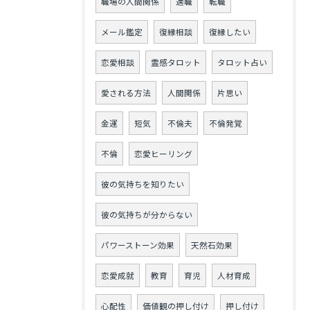
職場の人間関係
適職
転職
メール鑑定
復縁相談
復縁したい
恋愛相談
霊感タロット
タロット占い
愛される方法
人間関係
片思い
金運
短気
不倫夫
不倫発覚
不倫
恋愛ヒーリング
彼の気持ちを知りたい
彼の気持ちが分からない
パワーストーン効果
天然石効果
恋愛成就
教育
育児
人材育成
心配性
価値観の押し付け
押し付け