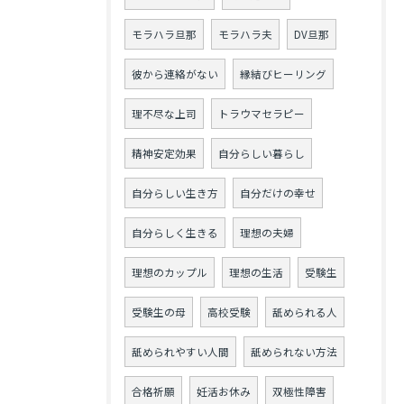
モラハラ旦那
モラハラ夫
DV旦那
彼から連絡がない
縁結びヒーリング
理不尽な上司
トラウマセラピー
精神安定効果
自分らしい暮らし
自分らしい生き方
自分だけの幸せ
自分らしく生きる
理想の夫婦
理想のカップル
理想の生活
受験生
受験生の母
高校受験
舐められる人
舐められやすい人間
舐められない方法
合格祈願
妊活お休み
双極性障害