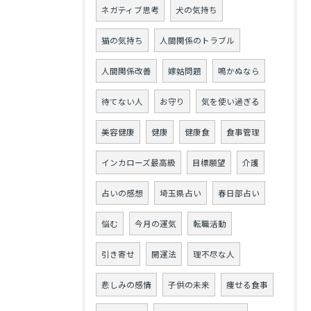
ネガティブ思考
犬の気持ち
猫の気持ち
人間関係のトラブル
人間関係改善
嫁姑問題
鳴かぬなら
待てない人
お守り
気を使い過ぎる
美容健康
健康
健康食
食事管理
インカローズ最高級
目標願望
介護
占いの感想
埼玉県占い
春日部占い
悩む
今月の運気
転職活動
引き寄せ
開運法
理不尽な人
悲しみの感情
子供の未来
痩せる食事