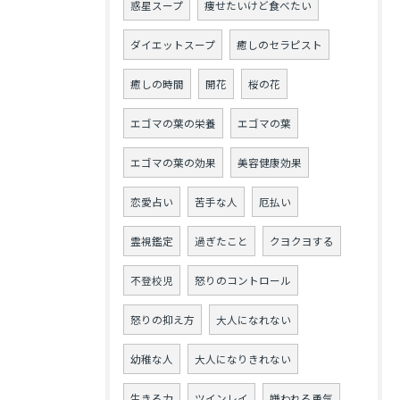
惑星スープ
痩せたいけど食べたい
ダイエットスープ
癒しのセラピスト
癒しの時間
開花
桜の花
エゴマの葉の栄養
エゴマの葉
エゴマの葉の効果
美容健康効果
恋愛占い
苦手な人
厄払い
霊視鑑定
過ぎたこと
クヨクヨする
不登校児
怒りのコントロール
怒りの抑え方
大人になれない
幼稚な人
大人になりきれない
生きる力
ツインレイ
嫌われる勇気