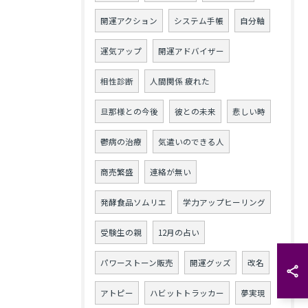
開運アクション
システム手帳
自分軸
運気アップ
開運アドバイザー
相性診断
人間関係 疲れた
旦那様との今後
彼との未来
悲しい時
鬱病の治療
気遣いのできる人
商売繁盛
連絡が無い
発酵食品ソムリエ
学力アップヒーリング
受験生の親
12月の占い
パワーストーン販売
開運グッズ
改名
アトピー
ハビットトラッカー
夢実現