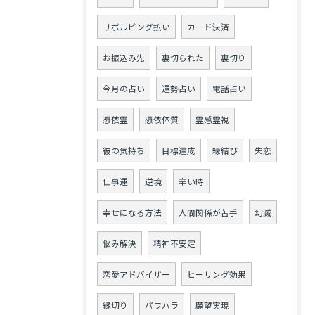
リボルビング払い
カード決済
お振込み先
裏切られた
裏切り
今月の占い
運勢占い
電話占い
憑依霊
憑依体質
霊感霊視
彼の気持ち
目標達成
縁結び
失恋
仕事運
逆境
辛い時
幸せになる方法
人間関係が苦手
幻滅
悩み解決
精神不安定
恋愛アドバイザー
ヒーリング効果
縁切り
パワハラ
願望実現