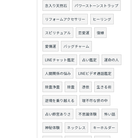
念入り天然石
パワーストーンストラップ
リフォームアクセサリー
ヒーリング
スピリチュアル
恋愛運
復縁
愛情運
バッグチャーム
LINEチャット鑑定
占い鑑定
運命の人
人間関係の悩み
LINEビデオ通話鑑定
除霊浄霊
除霊
憑依
生きる術
逆境を乗り越える
理不尽な世の中
占い師宮ありさ
不思議体験
怖い話
神秘体験
ネックレス
キーホルダー