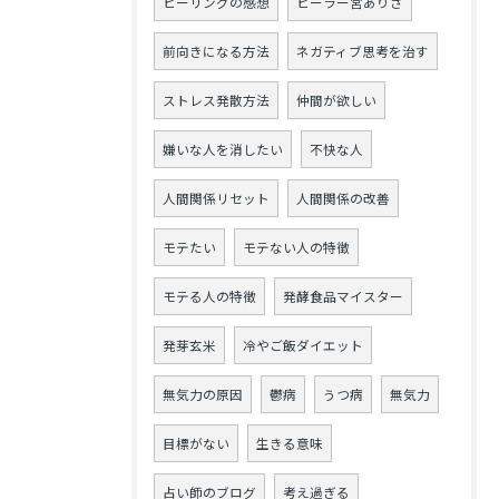
ヒーリングの感想
ヒーラー宮ありさ
前向きになる方法
ネガティブ思考を治す
ストレス発散方法
仲間が欲しい
嫌いな人を消したい
不快な人
人間関係リセット
人間関係の改善
モテたい
モテない人の特徴
モテる人の特徴
発酵食品マイスター
発芽玄米
冷やご飯ダイエット
無気力の原因
鬱病
うつ病
無気力
目標がない
生きる意味
占い師のブログ
考え過ぎる