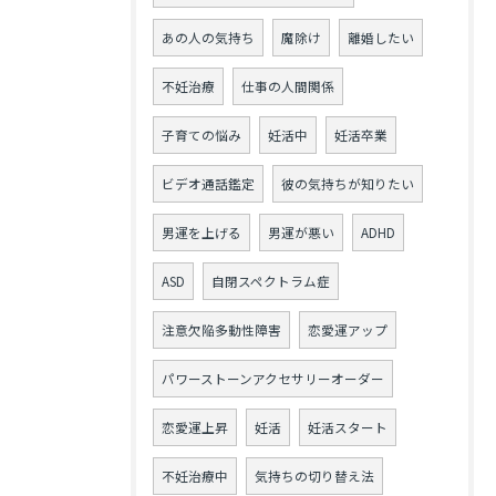
あの人の気持ち
魔除け
離婚したい
不妊治療
仕事の人間関係
子育ての悩み
妊活中
妊活卒業
ビデオ通話鑑定
彼の気持ちが知りたい
男運を上げる
男運が悪い
ADHD
ASD
自閉スペクトラム症
注意欠陥多動性障害
恋愛運アップ
パワーストーンアクセサリーオーダー
恋愛運上昇
妊活
妊活スタート
不妊治療中
気持ちの切り替え法