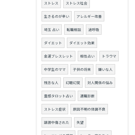
ストレス
ストレス社会
生きるのが辛い
アレルギー改善
埼玉 占い
転職相談
過呼吸
ダイエット
ダイエット効果
金運ブレスレット
相性占い
トラウマ
中学生のママ
子供の将来
嫌いな人
残念な人
幻聴幻覚
対人関係の悩み
霊感タロット占い
適職診断
ストレス症状
原因不明の体調不良
誹謗中傷された
失望