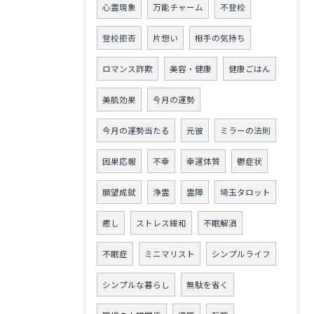
心霊現象
万能チャーム
不登校
登校拒否
片想い
相手の気持ち
ロマンス詐欺
美容・健康
健康ごはん
美肌効果
今月の運勢
今月の運勢当たる
元彼
ミラーの法則
因果応報
不幸
幸運体質
鬱症状
願望成就
浄霊
霊障
埼玉タロット
癒し
ストレス緩和
不眠解消
不眠症
ミニマリスト
シンプルライフ
シンプルな暮らし
無駄を省く