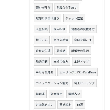
願いが叶う
執着心を手放す
理想と現実は違う
チャット鑑定
人生相談
悩み相談
偽善者の見抜き方
埼玉占い
怒りの感情
奇跡を起こす
奇跡の生還
離婚話
離婚後の生活
離婚問題
夫婦の悩み
金運アップ
幸せな気持ち
ヒーリングサロンPureRose
コミュニケーション能力
埼玉ヒーリング
結婚運
対面鑑定
霊感占い
対面鑑定占い
運勢鑑定
開運