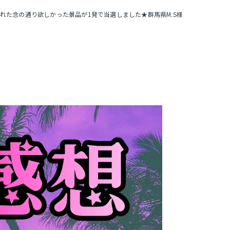
れた念の通り欲しかった景品が1発で当選しました★群馬県M.S様