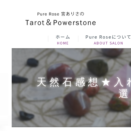
ホーム
Pure Roseについ
天然石感想★入
選