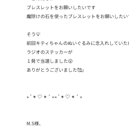
ブレスレットをお願いしたいです
魔除けの石を使ったブレスレットをお願いしたい
そう💡
前回キティちゃんのぬいぐるみに念入れしていた
ラジオのステッカーが
１発で当選しました😮
ありがとうございました🥰」
⋆ ﾟ✶ ♡ ✶ ˚ ⋆⋆ ﾟ✶ ♡ ✶ ˚ ⋆
M.S様、