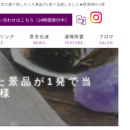
念の通り欲しかった景品が1発で当選しました★群馬県M.S様
い合わせはこちら（24時間受付中）
リング
思念伝達
遠隔除霊
ブログ
た景品が1発で当
S様