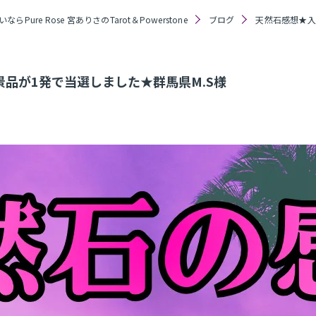
らPure Rose 宮ありさのTarot＆Powerstone
ブログ
天然石感想★入
品が1発で当選しました★群馬県M.S様