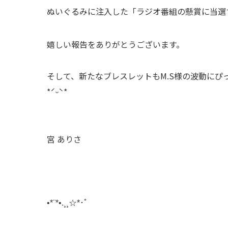
ぬいぐるみに注入した「ラジオ番組の懸賞に当選
嬉しい報告をありがとうございます。
そして、新たなブレスレットもM.S様の波動にぴ
*ˊᵕˋ*
宮 ありさ
•*¨*•.¸¸☆*･ﾟ