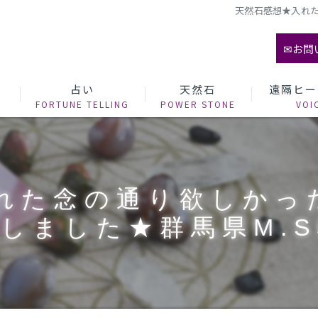
天然石感想★入れた
✉お問
て
占い
天然石
遠隔ヒー
れた念の通り欲しかっ
しました★群馬県M.