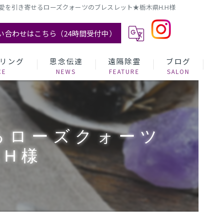
愛を引き寄せるローズクォーツのブレスレット★栃木県H.H様
い合わせはこちら（24時間受付中）
リング
思念伝達
遠隔除霊
ブログ
るローズクォーツ
.H様