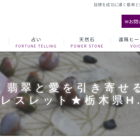
目標を成功に導く翡翠と
✉お問
て
占い
天然石
遠隔ヒー
く翡翠と愛を引き寄せ
レスレット★栃木県H