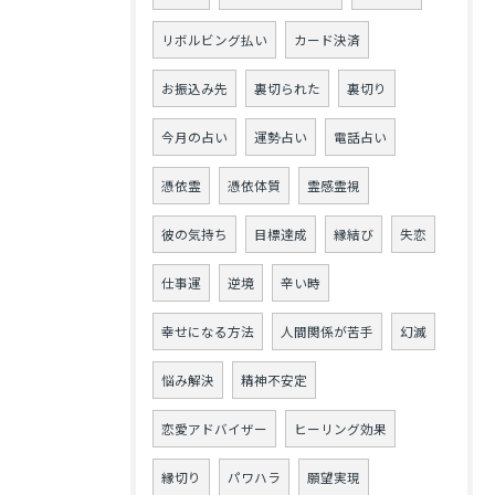
リボルビング払い
カード決済
お振込み先
裏切られた
裏切り
今月の占い
運勢占い
電話占い
憑依霊
憑依体質
霊感霊視
彼の気持ち
目標達成
縁結び
失恋
仕事運
逆境
辛い時
幸せになる方法
人間関係が苦手
幻滅
悩み解決
精神不安定
恋愛アドバイザー
ヒーリング効果
縁切り
パワハラ
願望実現