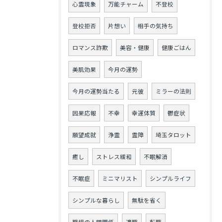
心霊現象
万能チャーム
不登校
登校拒否
片想い
相手の気持ち
ロマンス詐欺
美容・健康
健康ごはん
美肌効果
今月の運勢
今月の運勢当たる
元彼
ミラーの法則
因果応報
不幸
幸運体質
鬱症状
願望成就
浄霊
霊障
埼玉タロット
癒し
ストレス緩和
不眠解消
不眠症
ミニマリスト
シンプルライフ
シンプルな暮らし
無駄を省く