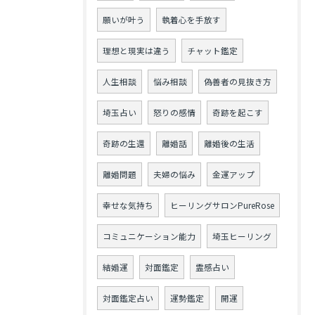
願いが叶う
執着心を手放す
理想と現実は違う
チャット鑑定
人生相談
悩み相談
偽善者の見抜き方
埼玉占い
怒りの感情
奇跡を起こす
奇跡の生還
離婚話
離婚後の生活
離婚問題
夫婦の悩み
金運アップ
幸せな気持ち
ヒーリングサロンPureRose
コミュニケーション能力
埼玉ヒーリング
結婚運
対面鑑定
霊感占い
対面鑑定占い
運勢鑑定
開運