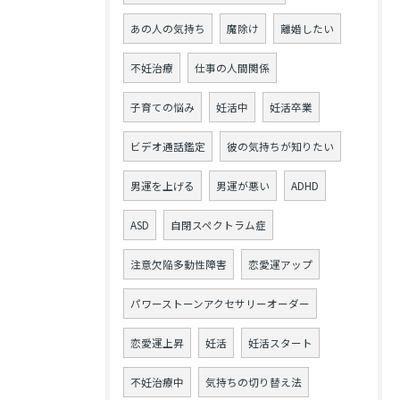
あの人の気持ち
魔除け
離婚したい
不妊治療
仕事の人間関係
子育ての悩み
妊活中
妊活卒業
ビデオ通話鑑定
彼の気持ちが知りたい
男運を上げる
男運が悪い
ADHD
ASD
自閉スペクトラム症
注意欠陥多動性障害
恋愛運アップ
パワーストーンアクセサリーオーダー
恋愛運上昇
妊活
妊活スタート
不妊治療中
気持ちの切り替え法