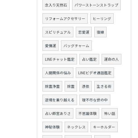
念入り天然石
パワーストーンストラップ
リフォームアクセサリー
ヒーリング
スピリチュアル
恋愛運
復縁
愛情運
バッグチャーム
LINEチャット鑑定
占い鑑定
運命の人
人間関係の悩み
LINEビデオ通話鑑定
除霊浄霊
除霊
憑依
生きる術
逆境を乗り越える
理不尽な世の中
占い師宮ありさ
不思議体験
怖い話
神秘体験
ネックレス
キーホルダー