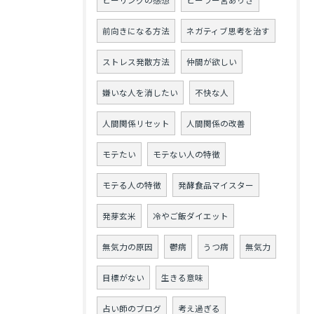
ヒーリングの感想
ヒーラー宮ありさ
前向きになる方法
ネガティブ思考を治す
ストレス発散方法
仲間が欲しい
嫌いな人を消したい
不快な人
人間関係リセット
人間関係の改善
モテたい
モテない人の特徴
モテる人の特徴
発酵食品マイスター
発芽玄米
冷やご飯ダイエット
無気力の原因
鬱病
うつ病
無気力
目標がない
生きる意味
占い師のブログ
考え過ぎる