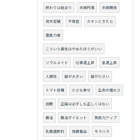
終わりは始まり
夫婦円満
夫婦関係
体外受精
不育症
カチンときたら
霊能力者
こういう異性はやめたほうがいい
ソウルメイト
仕事運上昇
金運上昇
人間性
器が大きい
器が小さい
トマト収穫
小さな幸せ
生命の偉大さ
説教
正論は必ずしも正しくはない
腸活
腸活ダイエット
免疫力アップ
乳酸菌飲料
発酵食品
モラハラ