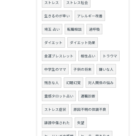
ストレス
ストレス社会
生きるのが辛い
アレルギー改善
埼玉 占い
転職相談
過呼吸
ダイエット
ダイエット効果
金運ブレスレット
相性占い
トラウマ
中学生のママ
子供の将来
嫌いな人
残念な人
幻聴幻覚
対人関係の悩み
霊感タロット占い
適職診断
ストレス症状
原因不明の体調不良
誹謗中傷された
失望