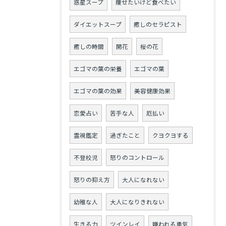
惑星スープ
痩せたいけど食べたい
ダイエットスープ
癒しのセラピスト
癒しの時間
開花
桜の花
エゴマの葉の栄養
エゴマの葉
エゴマの葉の効果
美容健康効果
恋愛占い
苦手な人
厄払い
霊視鑑定
過ぎたこと
クヨクヨする
不登校児
怒りのコントロール
怒りの抑え方
大人になれない
幼稚な人
大人になりきれない
生きる力
ツインレイ
嫌われる勇気