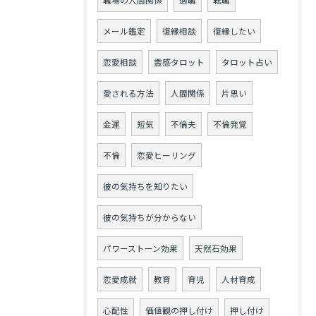
職場の人間関係
適職
転職
メール鑑定
復縁相談
復縁したい
恋愛相談
霊感タロット
タロット占い
愛される方法
人間関係
片思い
金運
短気
不倫夫
不倫発覚
不倫
恋愛ヒーリング
彼の気持ちを知りたい
彼の気持ちが分からない
パワーストーン効果
天然石効果
恋愛成就
教育
育児
人材育成
心配性
価値観の押し付け
押し付け