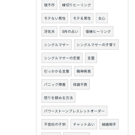
理不尽
縁切りヒーリング
モテない男性
モテる男性
女心
浮気夫
8月の占い
復縁ヒーリング
シングルマザー
シングルマザーの子育て
シングルマザーの恋愛
言霊
引っかかる言葉
精神疾患
パニック障害
体調不良
怒りを鎮める方法
パワーストーンブレスレットオーダー
不登校の子供
チャット占い
結婚相手