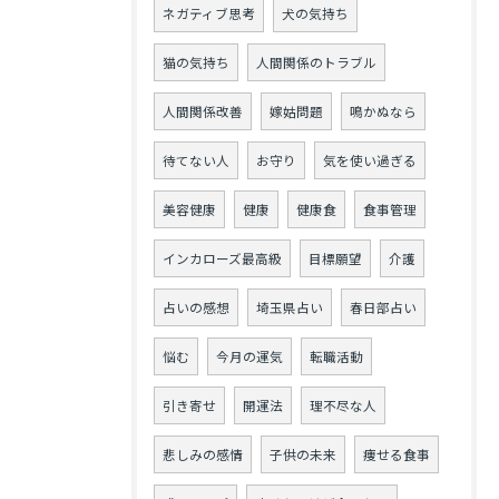
ネガティブ思考
犬の気持ち
猫の気持ち
人間関係のトラブル
人間関係改善
嫁姑問題
鳴かぬなら
待てない人
お守り
気を使い過ぎる
美容健康
健康
健康食
食事管理
インカローズ最高級
目標願望
介護
占いの感想
埼玉県占い
春日部占い
悩む
今月の運気
転職活動
引き寄せ
開運法
理不尽な人
悲しみの感情
子供の未来
痩せる食事