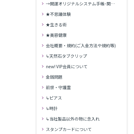
→開運オリジナルシステム手帳･関連記事
★不思議体験
★生きる術
★美容健康
会社概要・規約(ご入金方法や規約等)
↳天然石タブクリップ
new! VIP会員について
金銭問題
前世・守護霊
↳ピアス
↳時計
↳当社製品以外の物に念入れ
スタンプカードについて