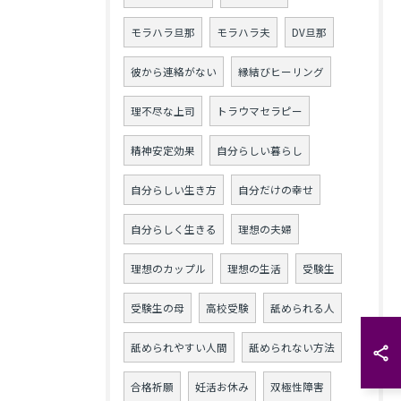
モラハラ旦那
モラハラ夫
DV旦那
彼から連絡がない
縁結びヒーリング
理不尽な上司
トラウマセラピー
精神安定効果
自分らしい暮らし
自分らしい生き方
自分だけの幸せ
自分らしく生きる
理想の夫婦
理想のカップル
理想の生活
受験生
受験生の母
高校受験
舐められる人
舐められやすい人間
舐められない方法
合格祈願
妊活お休み
双極性障害