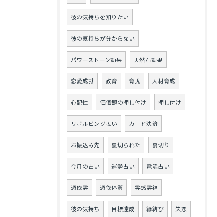
彼の気持ちを知りたい
彼の気持ちが分からない
パワーストーン効果
天然石効果
恋愛成就
教育
育児
人材育成
心配性
価値観の押し付け
押し付け
リボルビング払い
カード決済
お振込み先
裏切られた
裏切り
今月の占い
運勢占い
電話占い
憑依霊
憑依体質
霊感霊視
彼の気持ち
目標達成
縁結び
失恋