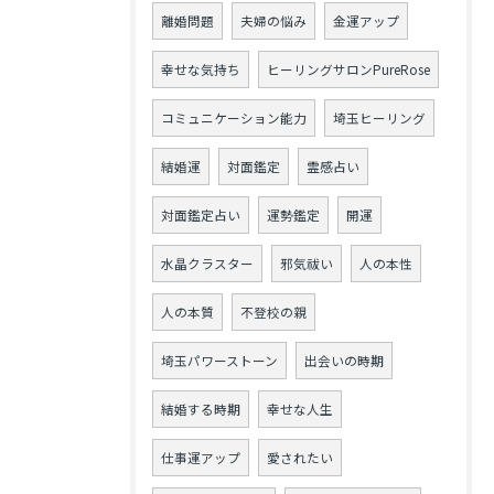
離婚問題
夫婦の悩み
金運アップ
幸せな気持ち
ヒーリングサロンPureRose
コミュニケーション能力
埼玉ヒーリング
結婚運
対面鑑定
霊感占い
対面鑑定占い
運勢鑑定
開運
水晶クラスター
邪気祓い
人の本性
人の本質
不登校の親
埼玉パワーストーン
出会いの時期
結婚する時期
幸せな人生
仕事運アップ
愛されたい