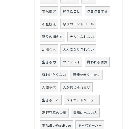
霊視鑑定
過ぎたこと
クヨクヨする
不登校児
怒りのコントロール
怒りの抑え方
大人になれない
幼稚な人
大人になりきれない
生きる力
ツインレイ
嫌われる勇気
嫌われたくない
感情を無くしたい
人間不信
人が信じられない
生きること
ダイエットメニュー
高野豆腐の栄養
電話に出ない人
電話占いPureRose
キャパオーバー