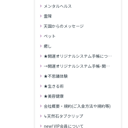
メンタルヘルス
霊障
天国からのメッセージ
ペット
癒し
★開運オリジナルシステム手帳について
→開運オリジナルシステム手帳･関連記事
★不思議体験
★生きる術
★美容健康
会社概要・規約(ご入金方法や規約等)
↳天然石タブクリップ
new! VIP会員について