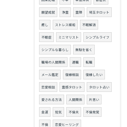
願望成就
浄霊
霊障
埼玉タロット
癒し
ストレス緩和
不眠解消
不眠症
ミニマリスト
シンプルライフ
シンプルな暮らし
無駄を省く
職場の人間関係
適職
転職
メール鑑定
復縁相談
復縁したい
恋愛相談
霊感タロット
タロット占い
愛される方法
人間関係
片思い
金運
短気
不倫夫
不倫発覚
不倫
恋愛ヒーリング