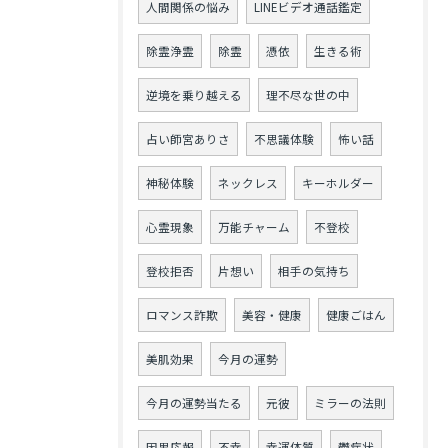
人間関係の悩み
LINEビデオ通話鑑定
除霊浄霊
除霊
憑依
生きる術
逆境を乗り越える
理不尽な世の中
占い師宮ありさ
不思議体験
怖い話
神秘体験
ネックレス
キーホルダー
心霊現象
万能チャーム
不登校
登校拒否
片想い
相手の気持ち
ロマンス詐欺
美容・健康
健康ごはん
美肌効果
今月の運勢
今月の運勢当たる
元彼
ミラーの法則
因果応報
不幸
幸運体質
鬱症状