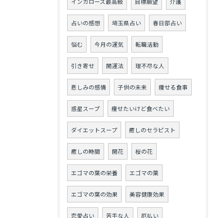
インカローズ最高級
目標願望
介護
占いの感想
埼玉県占い
春日部占い
悩む
今月の運気
転職活動
引き寄せ
開運法
理不尽な人
悲しみの感情
子供の未来
痩せる食事
惑星スープ
痩せたいけど食べたい
ダイエットスープ
癒しのセラピスト
癒しの時間
開花
桜の花
エゴマの葉の栄養
エゴマの葉
エゴマの葉の効果
美容健康効果
恋愛占い
苦手な人
厄払い