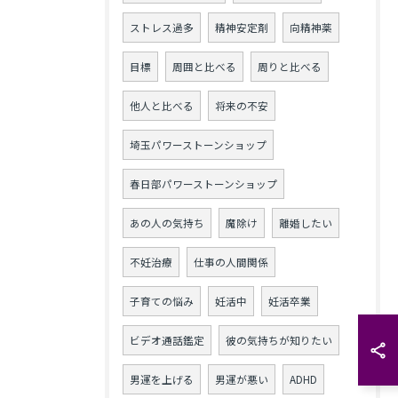
ストレス過多
精神安定剤
向精神薬
目標
周囲と比べる
周りと比べる
他人と比べる
将来の不安
埼玉パワーストーンショップ
春日部パワーストーンショップ
あの人の気持ち
魔除け
離婚したい
不妊治療
仕事の人間関係
子育ての悩み
妊活中
妊活卒業
ビデオ通話鑑定
彼の気持ちが知りたい
男運を上げる
男運が悪い
ADHD