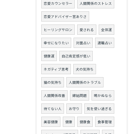
恋愛カウンセラー
人間関係のストレス
恋愛アドバイザー宮ありさ
ヒーリングサロン
愛される
全体運
幸せになりたい
対面占い
適職占い
健康運
自己肯定感が低い
ネガティブ思考
犬の気持ち
猫の気持ち
人間関係のトラブル
人間関係改善
嫁姑問題
鳴かぬなら
待てない人
お守り
気を使い過ぎる
美容健康
健康
健康食
食事管理