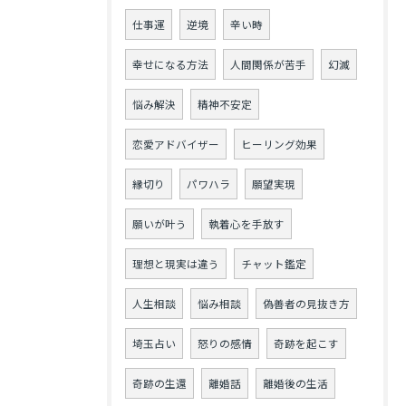
仕事運
逆境
辛い時
幸せになる方法
人間関係が苦手
幻滅
悩み解決
精神不安定
恋愛アドバイザー
ヒーリング効果
縁切り
パワハラ
願望実現
願いが叶う
執着心を手放す
理想と現実は違う
チャット鑑定
人生相談
悩み相談
偽善者の見抜き方
埼玉占い
怒りの感情
奇跡を起こす
奇跡の生還
離婚話
離婚後の生活