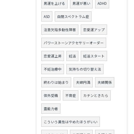
男運を上げる
男運が悪い
ADHD
ASD
自閉スペクトラム症
注意欠陥多動性障害
恋愛運アップ
パワーストーンアクセサリーオーダー
恋愛運上昇
妊活
妊活スタート
不妊治療中
気持ちの切り替え法
終わりは始まり
夫婦円満
夫婦関係
体外受精
不育症
カチンときたら
霊能力者
こういう異性はやめたほうがいい