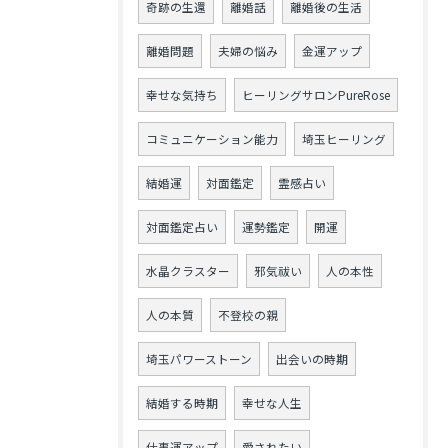
奇跡の生還
離婚話
離婚後の生活
離婚問題
夫婦の悩み
金運アップ
幸せな気持ち
ヒーリングサロンPureRose
コミュニケーション能力
埼玉ヒーリング
結婚運
対面鑑定
霊感占い
対面鑑定占い
運勢鑑定
開運
水晶クラスター
邪気祓い
人の本性
人の本質
不登校の親
埼玉パワーストーン
出会いの時期
結婚する時期
幸せな人生
仕事運アップ
愛されたい