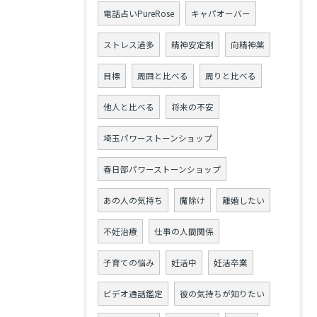
電話占いPureRose
キャパオーバー
ストレス過多
精神安定剤
向精神薬
目標
周囲と比べる
周りと比べる
他人と比べる
将来の不安
埼玉パワーストーンショップ
春日部パワーストーンショップ
あの人の気持ち
魔除け
離婚したい
不妊治療
仕事の人間関係
子育ての悩み
妊活中
妊活卒業
ビデオ通話鑑定
彼の気持ちが知りたい