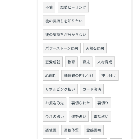
不倫
恋愛ヒーリング
彼の気持ちを知りたい
彼の気持ちが分からない
パワーストーン効果
天然石効果
恋愛成就
教育
育児
人材育成
心配性
価値観の押し付け
押し付け
リボルビング払い
カード決済
お振込み先
裏切られた
裏切り
今月の占い
運勢占い
電話占い
憑依霊
憑依体質
霊感霊視