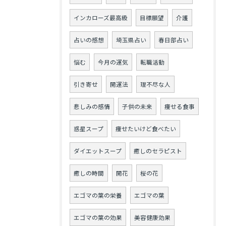
インカローズ最高級
目標願望
介護
占いの感想
埼玉県占い
春日部占い
悩む
今月の運気
転職活動
引き寄せ
開運法
理不尽な人
悲しみの感情
子供の未来
痩せる食事
惑星スープ
痩せたいけど食べたい
ダイエットスープ
癒しのセラピスト
癒しの時間
開花
桜の花
エゴマの葉の栄養
エゴマの葉
エゴマの葉の効果
美容健康効果