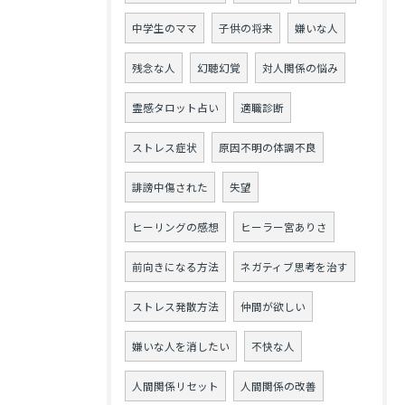
中学生のママ
子供の将来
嫌いな人
残念な人
幻聴幻覚
対人関係の悩み
霊感タロット占い
適職診断
ストレス症状
原因不明の体調不良
誹謗中傷された
失望
ヒーリングの感想
ヒーラー宮ありさ
前向きになる方法
ネガティブ思考を治す
ストレス発散方法
仲間が欲しい
嫌いな人を消したい
不快な人
人間関係リセット
人間関係の改善