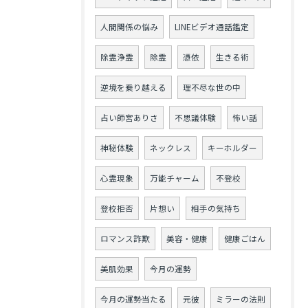
人間関係の悩み
LINEビデオ通話鑑定
除霊浄霊
除霊
憑依
生きる術
逆境を乗り越える
理不尽な世の中
占い師宮ありさ
不思議体験
怖い話
神秘体験
ネックレス
キーホルダー
心霊現象
万能チャーム
不登校
登校拒否
片想い
相手の気持ち
ロマンス詐欺
美容・健康
健康ごはん
美肌効果
今月の運勢
今月の運勢当たる
元彼
ミラーの法則