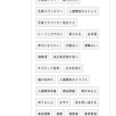
恋愛カウンセラー
人間関係のストレス
恋愛アドバイザー宮ありさ
ヒーリングサロン
愛される
全体運
幸せになりたい
対面占い
適職占い
健康運
自己肯定感が低い
ネガティブ思考
犬の気持ち
猫の気持ち
人間関係のトラブル
人間関係改善
嫁姑問題
鳴かぬなら
待てない人
お守り
気を使い過ぎる
美容健康
健康
健康食
食事管理