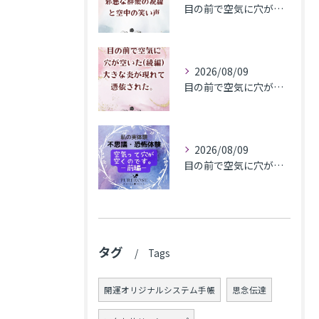
目の前で空気に穴が空いた(最終編)邪悪な群衆の視線と空中の笑い声
2026/08/09
目の前で空気に穴が空いた(続編)大きな炎が現れて憑依された。
2026/08/09
目の前で​空気に穴が空いた(前編)
タグ
Tags
開運オリジナルシステム手帳
思念伝達