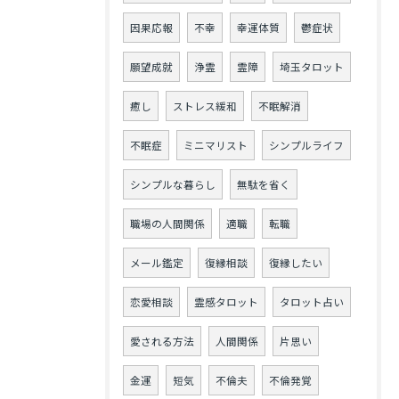
因果応報
不幸
幸運体質
鬱症状
願望成就
浄霊
霊障
埼玉タロット
癒し
ストレス緩和
不眠解消
不眠症
ミニマリスト
シンプルライフ
シンプルな暮らし
無駄を省く
職場の人間関係
適職
転職
メール鑑定
復縁相談
復縁したい
恋愛相談
霊感タロット
タロット占い
愛される方法
人間関係
片思い
金運
短気
不倫夫
不倫発覚