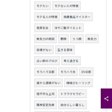
モテたい
モテない人の特徴
モテる人の特徴
発酵食品マイスター
発芽玄米
冷やご飯ダイエット
無気力の原因
鬱病
うつ病
無気力
目標がない
生きる意味
占い師のブログ
考え過ぎる
モラハラ旦那
モラハラ夫
DV旦那
彼から連絡がない
縁結びヒーリング
理不尽な上司
トラウマセラピー
精神安定効果
自分らしい暮らし