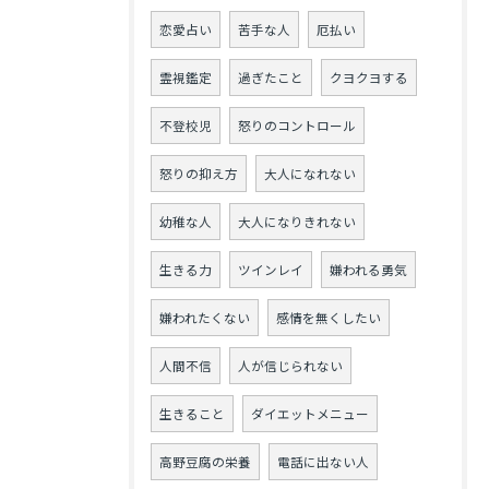
恋愛占い
苦手な人
厄払い
霊視鑑定
過ぎたこと
クヨクヨする
不登校児
怒りのコントロール
怒りの抑え方
大人になれない
幼稚な人
大人になりきれない
生きる力
ツインレイ
嫌われる勇気
嫌われたくない
感情を無くしたい
人間不信
人が信じられない
生きること
ダイエットメニュー
高野豆腐の栄養
電話に出ない人