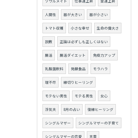
ソウルメイト
仕事運上昇
金運上昇
人間性
器が大きい
器が小さい
トマト収穫
小さな幸せ
生命の偉大さ
説教
正論は必ずしも正しくはない
腸活
腸活ダイエット
免疫力アップ
乳酸菌飲料
発酵食品
モラハラ
理不尽
縁切りヒーリング
モテない男性
モテる男性
女心
浮気夫
8月の占い
復縁ヒーリング
シングルマザー
シングルマザーの子育て
シングルマザーの恋愛
言霊