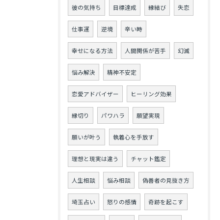
彼の気持ち
目標達成
縁結び
失恋
仕事運
逆境
辛い時
幸せになる方法
人間関係が苦手
幻滅
悩み解決
精神不安定
恋愛アドバイザー
ヒーリング効果
縁切り
パワハラ
願望実現
願いが叶う
執着心を手放す
理想と現実は違う
チャット鑑定
人生相談
悩み相談
偽善者の見抜き方
埼玉占い
怒りの感情
奇跡を起こす