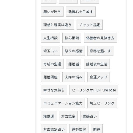
願いが叶う
執着心を手放す
理想と現実は違う
チャット鑑定
人生相談
悩み相談
偽善者の見抜き方
埼玉占い
怒りの感情
奇跡を起こす
奇跡の生還
離婚話
離婚後の生活
離婚問題
夫婦の悩み
金運アップ
幸せな気持ち
ヒーリングサロンPureRose
コミュニケーション能力
埼玉ヒーリング
結婚運
対面鑑定
霊感占い
対面鑑定占い
運勢鑑定
開運