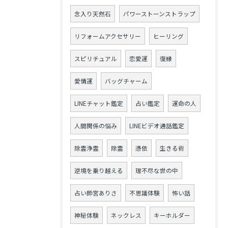
念入り天然石
パワーストーンストラップ
リフォームアクセサリー
ヒーリング
スピリチュアル
恋愛運
復縁
愛情運
バッグチャーム
LINEチャット鑑定
占い鑑定
運命の人
人間関係の悩み
LINEビデオ通話鑑定
除霊浄霊
除霊
憑依
生きる術
逆境を乗り越える
理不尽な世の中
占い師宮ありさ
不思議体験
怖い話
神秘体験
ネックレス
キーホルダー