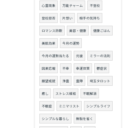
心霊現象
万能チャーム
不登校
登校拒否
片想い
相手の気持ち
ロマンス詐欺
美容・健康
健康ごはん
美肌効果
今月の運勢
今月の運勢当たる
元彼
ミラーの法則
因果応報
不幸
幸運体質
鬱症状
願望成就
浄霊
霊障
埼玉タロット
癒し
ストレス緩和
不眠解消
不眠症
ミニマリスト
シンプルライフ
シンプルな暮らし
無駄を省く