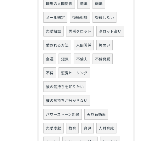
職場の人間関係
適職
転職
メール鑑定
復縁相談
復縁したい
恋愛相談
霊感タロット
タロット占い
愛される方法
人間関係
片思い
金運
短気
不倫夫
不倫発覚
不倫
恋愛ヒーリング
彼の気持ちを知りたい
彼の気持ちが分からない
パワーストーン効果
天然石効果
恋愛成就
教育
育児
人材育成