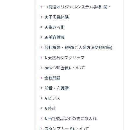
→開運オリジナルシステム手帳･関連記事
★不思議体験
★生きる術
★美容健康
会社概要・規約(ご入金方法や規約等)
↳天然石タブクリップ
new! VIP会員について
金銭問題
前世・守護霊
↳ピアス
↳時計
↳当社製品以外の物に念入れ
スタンプカードについて