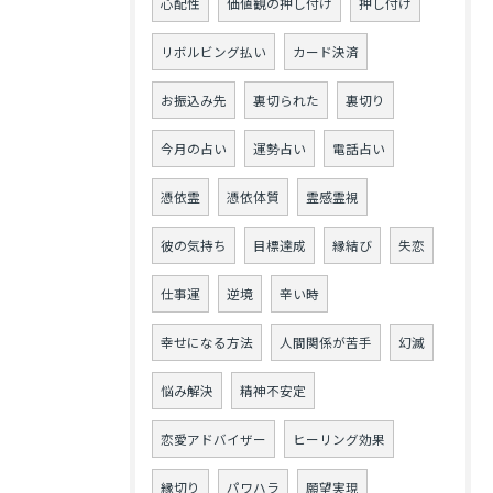
心配性
価値観の押し付け
押し付け
リボルビング払い
カード決済
お振込み先
裏切られた
裏切り
今月の占い
運勢占い
電話占い
憑依霊
憑依体質
霊感霊視
彼の気持ち
目標達成
縁結び
失恋
仕事運
逆境
辛い時
幸せになる方法
人間関係が苦手
幻滅
悩み解決
精神不安定
恋愛アドバイザー
ヒーリング効果
縁切り
パワハラ
願望実現