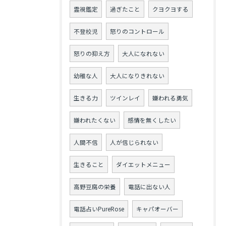
霊視鑑定
過ぎたこと
クヨクヨする
不登校児
怒りのコントロール
怒りの抑え方
大人になれない
幼稚な人
大人になりきれない
生きる力
ツインレイ
嫌われる勇気
嫌われたくない
感情を無くしたい
人間不信
人が信じられない
生きること
ダイエットメニュー
高野豆腐の栄養
電話に出ない人
電話占いPureRose
キャパオーバー