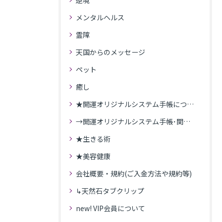
逆境
メンタルヘルス
霊障
天国からのメッセージ
ペット
癒し
★開運オリジナルシステム手帳について
→開運オリジナルシステム手帳･関連記事
★生きる術
★美容健康
会社概要・規約(ご入金方法や規約等)
↳天然石タブクリップ
new! VIP会員について