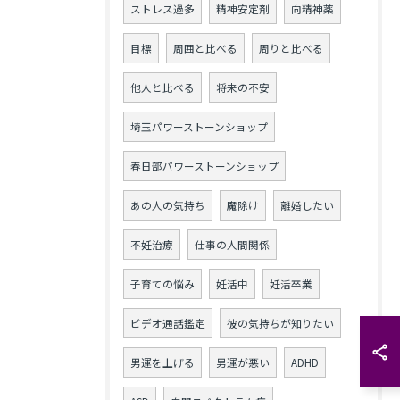
ストレス過多
精神安定剤
向精神薬
目標
周囲と比べる
周りと比べる
他人と比べる
将来の不安
埼玉パワーストーンショップ
春日部パワーストーンショップ
あの人の気持ち
魔除け
離婚したい
不妊治療
仕事の人間関係
子育ての悩み
妊活中
妊活卒業
ビデオ通話鑑定
彼の気持ちが知りたい
男運を上げる
男運が悪い
ADHD