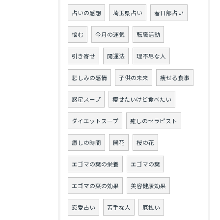
占いの感想
埼玉県占い
春日部占い
悩む
今月の運気
転職活動
引き寄せ
開運法
理不尽な人
悲しみの感情
子供の未来
痩せる食事
惑星スープ
痩せたいけど食べたい
ダイエットスープ
癒しのセラピスト
癒しの時間
開花
桜の花
エゴマの葉の栄養
エゴマの葉
エゴマの葉の効果
美容健康効果
恋愛占い
苦手な人
厄払い