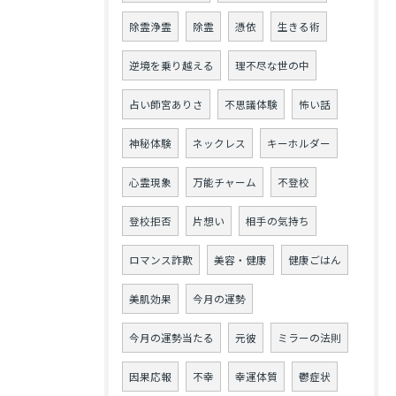
除霊浄霊
除霊
憑依
生きる術
逆境を乗り越える
理不尽な世の中
占い師宮ありさ
不思議体験
怖い話
神秘体験
ネックレス
キーホルダー
心霊現象
万能チャーム
不登校
登校拒否
片想い
相手の気持ち
ロマンス詐欺
美容・健康
健康ごはん
美肌効果
今月の運勢
今月の運勢当たる
元彼
ミラーの法則
因果応報
不幸
幸運体質
鬱症状