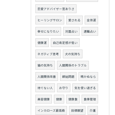
恋愛アドバイザー宮ありさ
ヒーリングサロン
愛される
全体運
幸せになりたい
対面占い
適職占い
健康運
自己肯定感が低い
ネガティブ思考
犬の気持ち
猫の気持ち
人間関係のトラブル
人間関係改善
嫁姑問題
鳴かぬなら
待てない人
お守り
気を使い過ぎる
美容健康
健康
健康食
食事管理
インカローズ最高級
目標願望
介護