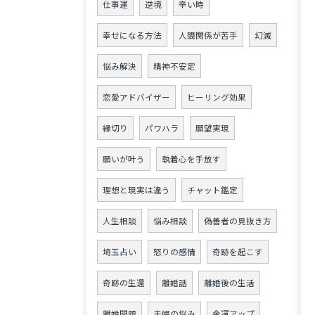
仕事運
逆境
辛い時
幸せになる方法
人間関係が苦手
幻滅
悩み解決
精神不安定
恋愛アドバイザー
ヒーリング効果
縁切り
パワハラ
願望実現
願いが叶う
執着心を手放す
理想と現実は違う
チャット鑑定
人生相談
悩み相談
偽善者の見抜き方
埼玉占い
怒りの感情
奇跡を起こす
奇跡の生還
離婚話
離婚後の生活
離婚問題
夫婦の悩み
金運アップ