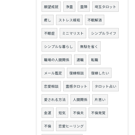
願望成就
浄霊
霊障
埼玉タロット
癒し
ストレス緩和
不眠解消
不眠症
ミニマリスト
シンプルライフ
シンプルな暮らし
無駄を省く
職場の人間関係
適職
転職
メール鑑定
復縁相談
復縁したい
恋愛相談
霊感タロット
タロット占い
愛される方法
人間関係
片思い
金運
短気
不倫夫
不倫発覚
不倫
恋愛ヒーリング