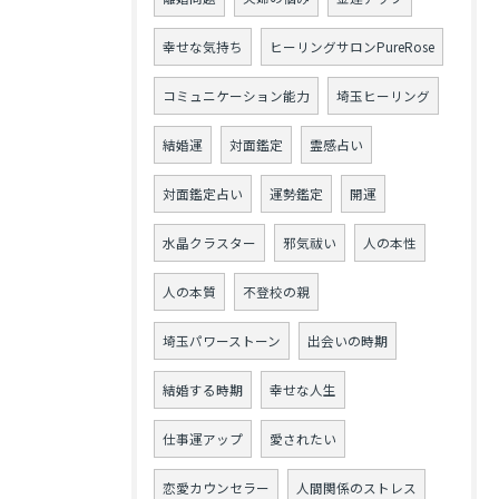
幸せな気持ち
ヒーリングサロンPureRose
コミュニケーション能力
埼玉ヒーリング
結婚運
対面鑑定
霊感占い
対面鑑定占い
運勢鑑定
開運
水晶クラスター
邪気祓い
人の本性
人の本質
不登校の親
埼玉パワーストーン
出会いの時期
結婚する時期
幸せな人生
仕事運アップ
愛されたい
恋愛カウンセラー
人間関係のストレス