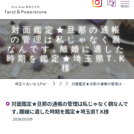
​対面鑑定★旦那の通帳
の管理は私じゃなく親
なんです｡離婚に適した
時期を鑑定★埼玉県T.K
様
埼玉で占いならPure Rose 宮ありさのTarot＆Powerstone
ブログ
​対面鑑定★旦那の通帳の管理は私じゃなく親なんです｡離婚に適した時期を鑑定★埼玉県T.K様
​対面鑑定★旦那の通帳の管理は私じゃなく親なんで
す｡離婚に適した時期を鑑定★埼玉県T.K様
2026/03/09