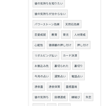
彼の気持ちを知りたい
彼の気持ちが分からない
パワーストーン効果
天然石効果
恋愛成就
教育
育児
人材育成
心配性
価値観の押し付け
押し付け
リボルビング払い
カード決済
お振込み先
裏切られた
裏切り
今月の占い
運勢占い
電話占い
憑依霊
憑依体質
霊感霊視
彼の気持ち
目標達成
縁結び
失恋