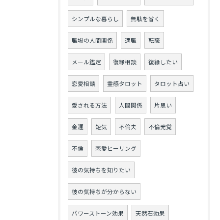
シンプルな暮らし
無駄を省く
職場の人間関係
適職
転職
メール鑑定
復縁相談
復縁したい
恋愛相談
霊感タロット
タロット占い
愛される方法
人間関係
片思い
金運
短気
不倫夫
不倫発覚
不倫
恋愛ヒーリング
彼の気持ちを知りたい
彼の気持ちが分からない
パワーストーン効果
天然石効果