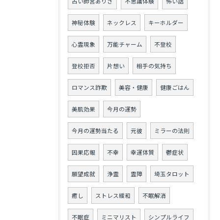
占い師宮ありさ
不思議体験
怖い話
神秘体験
ネックレス
キーホルダー
心霊現象
万能チャーム
不登校
登校拒否
片想い
相手の気持ち
ロマンス詐欺
美容・健康
健康ごはん
美肌効果
今月の運勢
今月の運勢当たる
元彼
ミラーの法則
因果応報
不幸
幸運体質
鬱症状
願望成就
浄霊
霊障
埼玉タロット
癒し
ストレス緩和
不眠解消
不眠症
ミニマリスト
シンプルライフ