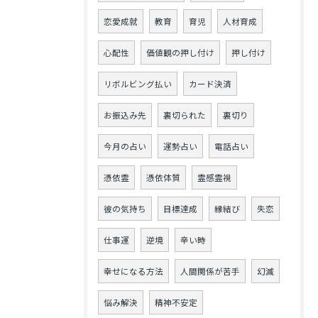
恋愛成就
教育
育児
人材育成
心配性
価値観の押し付け
押し付け
リボルビング払い
カード決済
お振込み先
裏切られた
裏切り
今月の占い
運勢占い
電話占い
憑依霊
憑依体質
霊感霊視
彼の気持ち
目標達成
縁結び
失恋
仕事運
逆境
辛い時
幸せになる方法
人間関係が苦手
幻滅
悩み解決
精神不安定