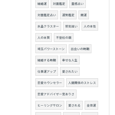
結婚運
対面鑑定
霊感占い
対面鑑定占い
運勢鑑定
開運
水晶クラスター
邪気祓い
人の本性
人の本質
不登校の親
埼玉パワーストーン
出会いの時期
結婚する時期
幸せな人生
仕事運アップ
愛されたい
恋愛カウンセラー
人間関係のストレス
恋愛アドバイザー宮ありさ
ヒーリングサロン
愛される
全体運