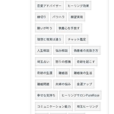
恋愛アドバイザー
ヒーリング効果
縁切り
パワハラ
願望実現
願いが叶う
執着心を手放す
理想と現実は違う
チャット鑑定
人生相談
悩み相談
偽善者の見抜き方
埼玉占い
怒りの感情
奇跡を起こす
奇跡の生還
離婚話
離婚後の生活
離婚問題
夫婦の悩み
金運アップ
幸せな気持ち
ヒーリングサロンPureRose
コミュニケーション能力
埼玉ヒーリング