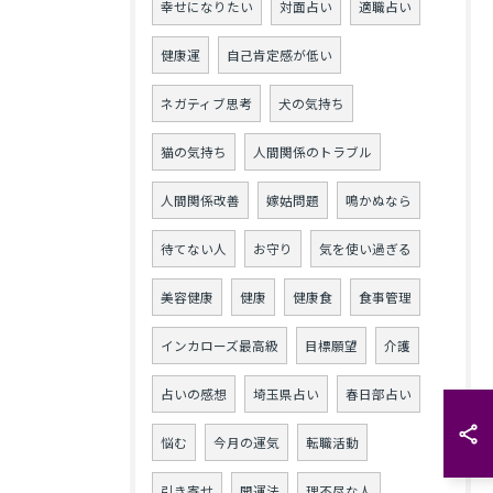
幸せになりたい
対面占い
適職占い
健康運
自己肯定感が低い
ネガティブ思考
犬の気持ち
猫の気持ち
人間関係のトラブル
人間関係改善
嫁姑問題
鳴かぬなら
待てない人
お守り
気を使い過ぎる
美容健康
健康
健康食
食事管理
インカローズ最高級
目標願望
介護
占いの感想
埼玉県占い
春日部占い
悩む
今月の運気
転職活動
引き寄せ
開運法
理不尽な人