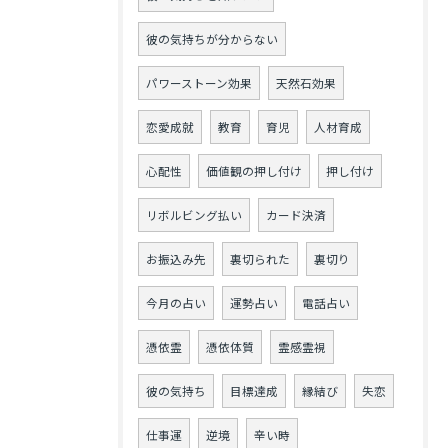
彼の気持ちが分からない
パワーストーン効果
天然石効果
恋愛成就
教育
育児
人材育成
心配性
価値観の押し付け
押し付け
リボルビング払い
カード決済
お振込み先
裏切られた
裏切り
今月の占い
運勢占い
電話占い
憑依霊
憑依体質
霊感霊視
彼の気持ち
目標達成
縁結び
失恋
仕事運
逆境
辛い時