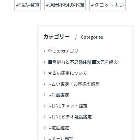
#悩み相談
#原因不明の不調
#タロット占い
カテゴリー
Categories
全てのカテゴリー
■霊能力と不思議体験■次元を超えた体験
★占い鑑定について
↳占い鑑定・お客様の感想
↳対面鑑定
↳LINEチャット鑑定
↳LINEビデオ通話鑑定
↳電話鑑定
↳メール鑑定