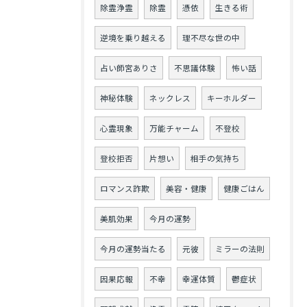
除霊浄霊
除霊
憑依
生きる術
逆境を乗り越える
理不尽な世の中
占い師宮ありさ
不思議体験
怖い話
神秘体験
ネックレス
キーホルダー
心霊現象
万能チャーム
不登校
登校拒否
片想い
相手の気持ち
ロマンス詐欺
美容・健康
健康ごはん
美肌効果
今月の運勢
今月の運勢当たる
元彼
ミラーの法則
因果応報
不幸
幸運体質
鬱症状