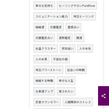
幸せな気持ち
ヒーリングサロンPureRose
コミュニケーション能力
埼玉ヒーリング
結婚運
対面鑑定
霊感占い
対面鑑定占い
運勢鑑定
開運
水晶クラスター
邪気祓い
人の本性
人の本質
不登校の親
埼玉パワーストーン
出会いの時期
結婚する時期
幸せな人生
仕事運アップ
愛されたい
恋愛カウンセラー
人間関係のストレス