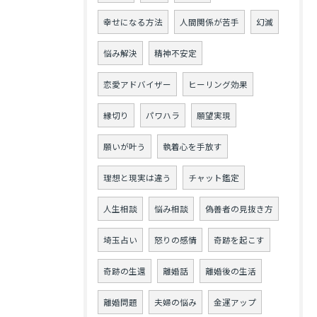
幸せになる方法
人間関係が苦手
幻滅
悩み解決
精神不安定
恋愛アドバイザー
ヒーリング効果
縁切り
パワハラ
願望実現
願いが叶う
執着心を手放す
理想と現実は違う
チャット鑑定
人生相談
悩み相談
偽善者の見抜き方
埼玉占い
怒りの感情
奇跡を起こす
奇跡の生還
離婚話
離婚後の生活
離婚問題
夫婦の悩み
金運アップ