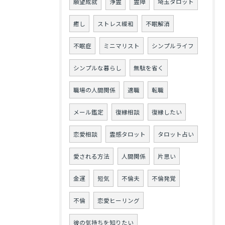
願望成就
浄霊
霊障
埼玉タロット
癒し
ストレス緩和
不眠解消
不眠症
ミニマリスト
シンプルライフ
シンプルな暮らし
無駄を省く
職場の人間関係
適職
転職
メール鑑定
復縁相談
復縁したい
恋愛相談
霊感タロット
タロット占い
愛される方法
人間関係
片思い
金運
短気
不倫夫
不倫発覚
不倫
恋愛ヒーリング
彼の気持ちを知りたい