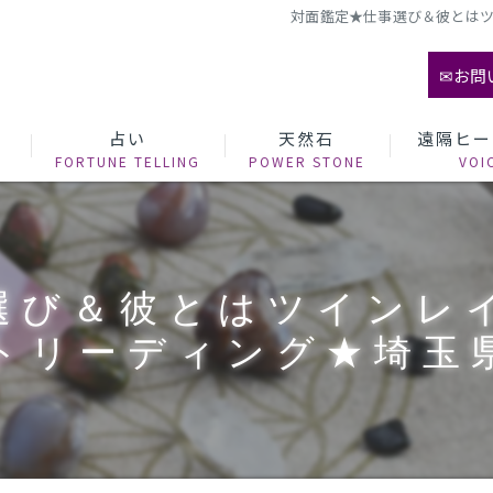
対面鑑定★仕事選び＆彼とはツ
✉お問
て
占い
天然石
遠隔ヒー
選び＆彼とはツインレ
トリーディング★埼玉県