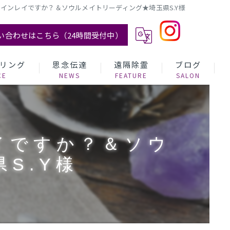
インレイですか？＆ソウルメイトリーディング★埼玉県S.Y様
い合わせはこちら（24時間受付中）
リング
思念伝達
遠隔除霊
ブログ
イですか？＆ソウ
S.Y様