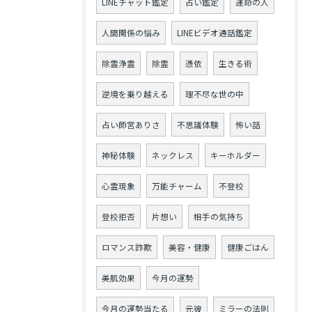
LINEチャット鑑定
占い鑑定
運命の人
人間関係の悩み
LINEビデオ通話鑑定
除霊浄霊
除霊
憑依
生きる術
逆境を乗り越える
理不尽な世の中
占い師宮ありさ
不思議体験
怖い話
神秘体験
ネックレス
キーホルダー
心霊現象
万能チャーム
不登校
登校拒否
片想い
相手の気持ち
ロマンス詐欺
美容・健康
健康ごはん
美肌効果
今月の運勢
今月の運勢当たる
元彼
ミラーの法則