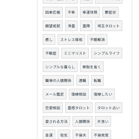
因果応報
不幸
幸運体質
鬱症状
願望成就
浄霊
霊障
埼玉タロット
癒し
ストレス緩和
不眠解消
不眠症
ミニマリスト
シンプルライフ
シンプルな暮らし
無駄を省く
職場の人間関係
適職
転職
メール鑑定
復縁相談
復縁したい
恋愛相談
霊感タロット
タロット占い
愛される方法
人間関係
片思い
金運
短気
不倫夫
不倫発覚