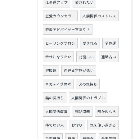
仕事運アップ
愛されたい
恋愛カウンセラー
人間関係のストレス
恋愛アドバイザー宮ありさ
ヒーリングサロン
愛される
全体運
幸せになりたい
対面占い
適職占い
健康運
自己肯定感が低い
ネガティブ思考
犬の気持ち
猫の気持ち
人間関係のトラブル
人間関係改善
嫁姑問題
鳴かぬなら
待てない人
お守り
気を使い過ぎる
美容健康
健康
健康食
食事管理