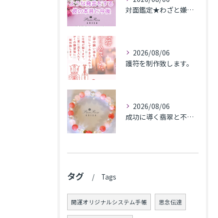
対面鑑定★わざと嫌われるような発言をする彼の本音と今後★埼玉県M.K様
2026/08/06
護符を制作致します。
2026/08/06
成功に導く翡翠と不安解消のカルセドニー､魅力アップのローズクォーツのブレス★東京都N.K様
タグ
Tags
開運オリジナルシステム手帳
思念伝達