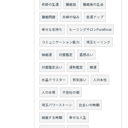
奇跡の生還
離婚話
離婚後の生活
離婚問題
夫婦の悩み
金運アップ
幸せな気持ち
ヒーリングサロンPureRose
コミュニケーション能力
埼玉ヒーリング
結婚運
対面鑑定
霊感占い
対面鑑定占い
運勢鑑定
開運
水晶クラスター
邪気祓い
人の本性
人の本質
不登校の親
埼玉パワーストーン
出会いの時期
結婚する時期
幸せな人生