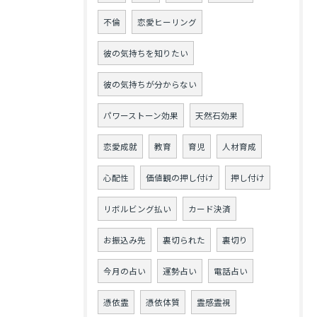
不倫
恋愛ヒーリング
彼の気持ちを知りたい
彼の気持ちが分からない
パワーストーン効果
天然石効果
恋愛成就
教育
育児
人材育成
心配性
価値観の押し付け
押し付け
リボルビング払い
カード決済
お振込み先
裏切られた
裏切り
今月の占い
運勢占い
電話占い
憑依霊
憑依体質
霊感霊視