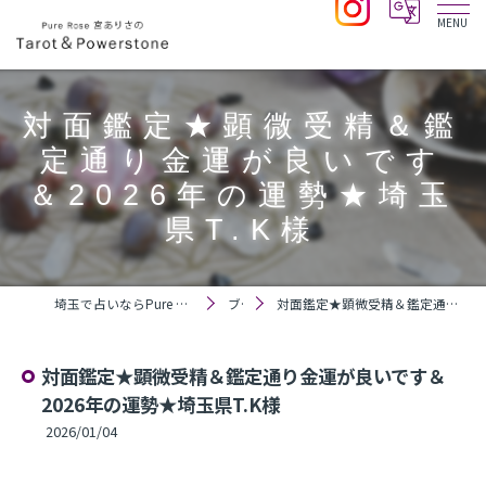
​対面鑑定★顕微受精＆鑑
定通り金運が良いです
＆2026年の運勢★埼玉
県T.K様
埼玉で占いならPure Rose 宮ありさのTarot＆Powerstone
ブログ
​対面鑑定★顕微受精＆鑑定通り金運が良いです＆2026年の運勢★埼玉県T.K様
​対面鑑定★顕微受精＆鑑定通り金運が良いです＆
2026年の運勢★埼玉県T.K様
2026/01/04