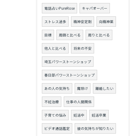
電話占いPureRose
キャパオーバー
ストレス過多
精神安定剤
向精神薬
目標
周囲と比べる
周りと比べる
他人と比べる
将来の不安
埼玉パワーストーンショップ
春日部パワーストーンショップ
あの人の気持ち
魔除け
離婚したい
不妊治療
仕事の人間関係
子育ての悩み
妊活中
妊活卒業
ビデオ通話鑑定
彼の気持ちが知りたい