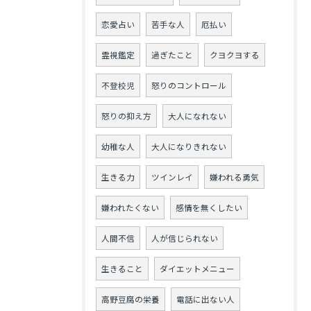
恋愛占い
苦手な人
厄払い
霊視鑑定
過ぎたこと
クヨクヨする
不登校児
怒りのコントロール
怒りの抑え方
大人になれない
幼稚な人
大人になりきれない
生きる力
ツインレイ
嫌われる勇気
嫌われたくない
感情を無くしたい
人間不信
人が信じられない
生きること
ダイエットメニュー
高野豆腐の栄養
電話に出ない人