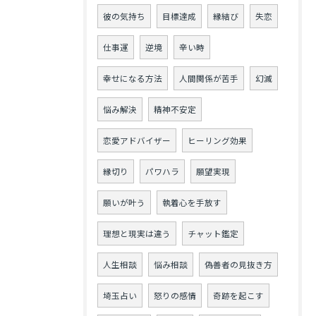
彼の気持ち
目標達成
縁結び
失恋
仕事運
逆境
辛い時
幸せになる方法
人間関係が苦手
幻滅
悩み解決
精神不安定
恋愛アドバイザー
ヒーリング効果
縁切り
パワハラ
願望実現
願いが叶う
執着心を手放す
理想と現実は違う
チャット鑑定
人生相談
悩み相談
偽善者の見抜き方
埼玉占い
怒りの感情
奇跡を起こす