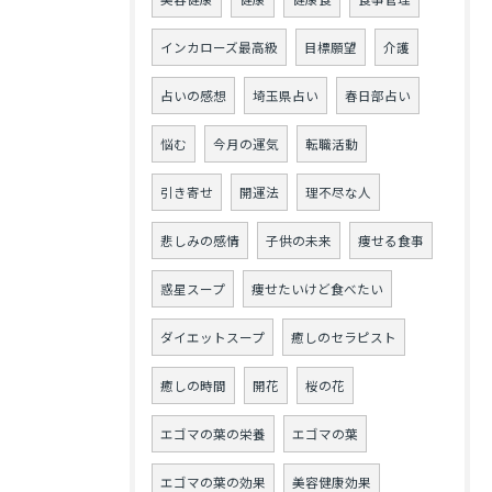
インカローズ最高級
目標願望
介護
占いの感想
埼玉県占い
春日部占い
悩む
今月の運気
転職活動
引き寄せ
開運法
理不尽な人
悲しみの感情
子供の未来
痩せる食事
惑星スープ
痩せたいけど食べたい
ダイエットスープ
癒しのセラピスト
癒しの時間
開花
桜の花
エゴマの葉の栄養
エゴマの葉
エゴマの葉の効果
美容健康効果