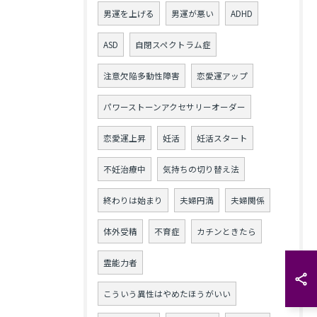
男運を上げる
男運が悪い
ADHD
ASD
自閉スペクトラム症
注意欠陥多動性障害
恋愛運アップ
パワーストーンアクセサリーオーダー
恋愛運上昇
妊活
妊活スタート
不妊治療中
気持ちの切り替え法
終わりは始まり
夫婦円満
夫婦関係
体外受精
不育症
カチンときたら
霊能力者
こういう異性はやめたほうがいい