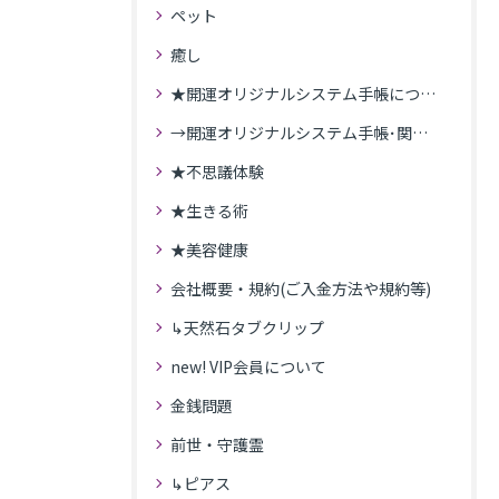
ペット
癒し
★開運オリジナルシステム手帳について
→開運オリジナルシステム手帳･関連記事
★不思議体験
★生きる術
★美容健康
会社概要・規約(ご入金方法や規約等)
↳天然石タブクリップ
new! VIP会員について
金銭問題
前世・守護霊
↳ピアス