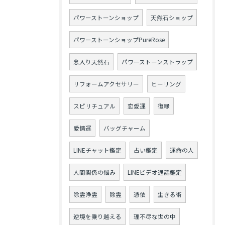
パワーストーンショップ
天然石ショップ
パワーストーンショップPureRose
念入り天然石
パワーストーンストラップ
リフォームアクセサリー
ヒーリング
スピリチュアル
恋愛運
復縁
愛情運
バッグチャーム
LINEチャット鑑定
占い鑑定
運命の人
人間関係の悩み
LINEビデオ通話鑑定
除霊浄霊
除霊
憑依
生きる術
逆境を乗り越える
理不尽な世の中