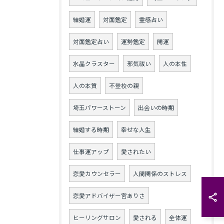
結婚運
対面鑑定
霊感占い
対面鑑定占い
運勢鑑定
開運
水晶クラスター
邪気祓い
人の本性
人の本質
不登校の親
埼玉パワーストーン
出会いの時期
結婚する時期
幸せな人生
仕事運アップ
愛されたい
恋愛カウンセラー
人間関係のストレス
恋愛アドバイザー宮ありさ
ヒーリングサロン
愛される
全体運