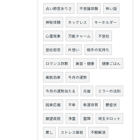
占い師宮ありさ
不思議体験
怖い話
神秘体験
ネックレス
キーホルダー
心霊現象
万能チャーム
不登校
登校拒否
片想い
相手の気持ち
ロマンス詐欺
美容・健康
健康ごはん
美肌効果
今月の運勢
今月の運勢当たる
元彼
ミラーの法則
因果応報
不幸
幸運体質
鬱症状
願望成就
浄霊
霊障
埼玉タロット
癒し
ストレス緩和
不眠解消