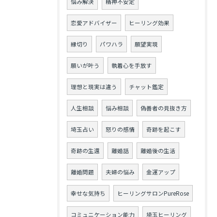
悩み解決
精神不安定
恋愛アドバイザー
ヒーリング効果
縁切り
パワハラ
願望実現
願いが叶う
執着心を手放す
理想と現実は違う
チャット鑑定
人生相談
悩み相談
偽善者の見抜き方
埼玉占い
怒りの感情
奇跡を起こす
奇跡の生還
離婚話
離婚後の生活
離婚問題
夫婦の悩み
金運アップ
幸せな気持ち
ヒーリングサロンPureRose
コミュニケーション能力
埼玉ヒーリング