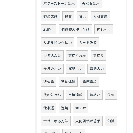
パワーストーン効果
天然石効果
恋愛成就
教育
育児
人材育成
心配性
価値観の押し付け
押し付け
リボルビング払い
カード決済
お振込み先
裏切られた
裏切り
今月の占い
運勢占い
電話占い
憑依霊
憑依体質
霊感霊視
彼の気持ち
目標達成
縁結び
失恋
仕事運
逆境
辛い時
幸せになる方法
人間関係が苦手
幻滅