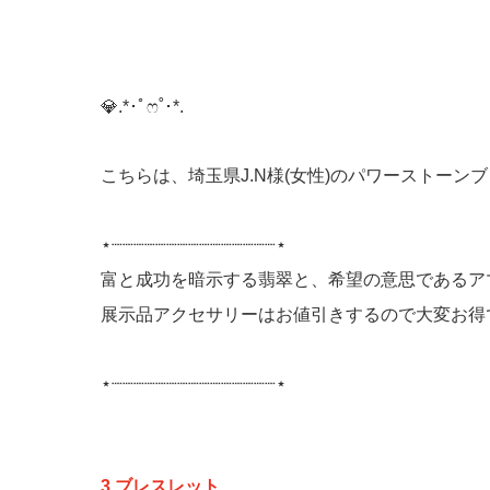
💎️.*･ﾟෆ˚･*.
こちらは、埼玉県J.N様(女性)のパワーストーン
⋆┈┈┈┈┈┈┈┈┈┈┈┈┈┈┈⋆
富と成功を暗示する翡翠と、希望の意思であるア
展示品アクセサリーはお値引きするので大変お得
⋆┈┈┈┈┈┈┈┈┈┈┈┈┈┈┈⋆
3.ブレスレット