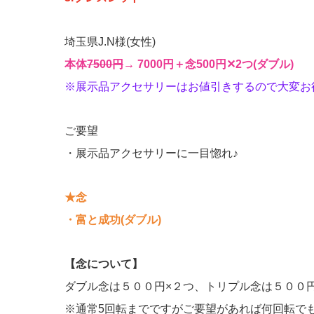
埼玉県J.N様(女性)
本体
7500円
→ 7000円＋念500円‪✕‬2つ(ダブル)
※展示品アクセサリーはお値引きするので大変お
ご要望
・展示品アクセサリーに一目惚れ♪
★念
・富と成功(ダブル)
【念について】
ダブル念は５００円×２つ、トリプル念は５００
※通常5回転までですがご要望があれば何回転で