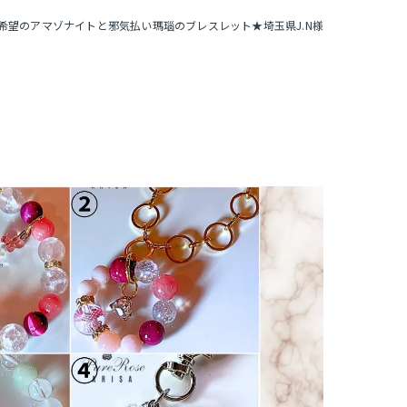
希望のアマゾナイトと邪気払い瑪瑙のブレスレット★埼玉県J.N様