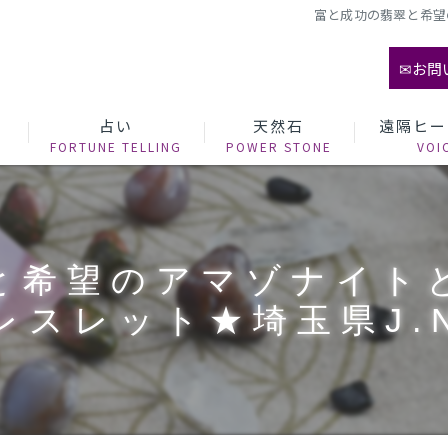
富と成功の翡翠と希望
✉お問
て
占い
天然石
遠隔ヒー
と希望のアマゾナイト
レスレット★埼玉県J.