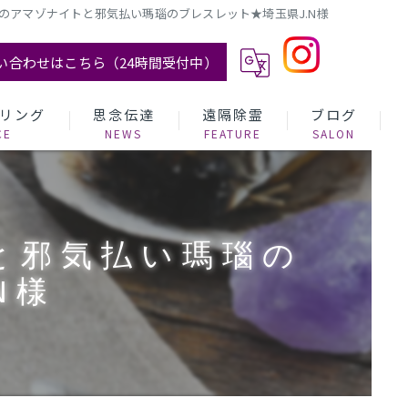
のアマゾナイトと邪気払い瑪瑙のブレスレット★埼玉県J.N様
い合わせはこちら（24時間受付中）
リング
思念伝達
遠隔除霊
ブログ
と邪気払い瑪瑙の
N様