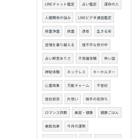
LINEチャット鑑定
占い鑑定
運命の人
人間関係の悩み
LINEビデオ通話鑑定
除霊浄霊
除霊
憑依
生きる術
逆境を乗り越える
理不尽な世の中
占い師宮ありさ
不思議体験
怖い話
神秘体験
ネックレス
キーホルダー
心霊現象
万能チャーム
不登校
登校拒否
片想い
相手の気持ち
ロマンス詐欺
美容・健康
健康ごはん
美肌効果
今月の運勢