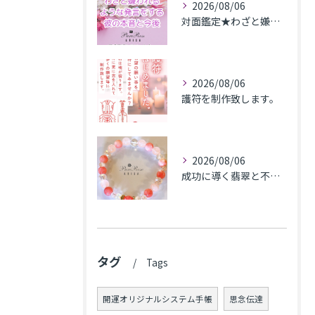
2026/08/06
対面鑑定★わざと嫌われるような発言をする彼の本音と今後★埼玉県M.K様
2026/08/06
護符を制作致します。
2026/08/06
成功に導く翡翠と不安解消のカルセドニー､魅力アップのローズクォーツのブレス★東京都N.K様
タグ
Tags
開運オリジナルシステム手帳
思念伝達