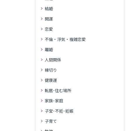
結婚
開運
恋愛
不倫・浮気・複雑恋愛
離婚
人間関係
縁切り
健康運
転居･住む場所
家族･家庭
子宝･不妊･妊娠
子育て