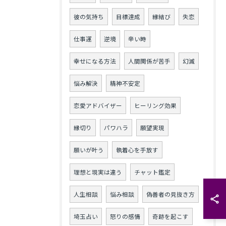
彼の気持ち
目標達成
縁結び
失恋
仕事運
逆境
辛い時
幸せになる方法
人間関係が苦手
幻滅
悩み解決
精神不安定
恋愛アドバイザー
ヒーリング効果
縁切り
パワハラ
願望実現
願いが叶う
執着心を手放す
理想と現実は違う
チャット鑑定
人生相談
悩み相談
偽善者の見抜き方
埼玉占い
怒りの感情
奇跡を起こす