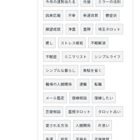
今月の運勢当たる
元彼
ミラーの法則
因果応報
不幸
幸運体質
鬱症状
願望成就
浄霊
霊障
埼玉タロット
癒し
ストレス緩和
不眠解消
不眠症
ミニマリスト
シンプルライフ
シンプルな暮らし
無駄を省く
職場の人間関係
適職
転職
メール鑑定
復縁相談
復縁したい
恋愛相談
霊感タロット
タロット占い
愛される方法
人間関係
片思い
金運
短気
不倫夫
不倫発覚