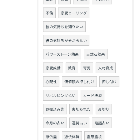
不倫
恋愛ヒーリング
彼の気持ちを知りたい
彼の気持ちが分からない
パワーストーン効果
天然石効果
恋愛成就
教育
育児
人材育成
心配性
価値観の押し付け
押し付け
リボルビング払い
カード決済
お振込み先
裏切られた
裏切り
今月の占い
運勢占い
電話占い
憑依霊
憑依体質
霊感霊視