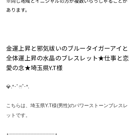
※同じ地域とイニシャルの方が複数いらっしゃることが
あります。
金運上昇と邪気祓いのブルータイガーアイと
全体運上昇の水晶のブレスレット★仕事と恋
愛の念★埼玉県Y.T様
💎️.*･ﾟෆ˚･*.
こちらは、埼玉県Y.T様(男性)のパワーストーンブレスレ
ットです。
⋆┈┈┈┈┈┈┈┈┈┈┈┈┈┈┈⋆