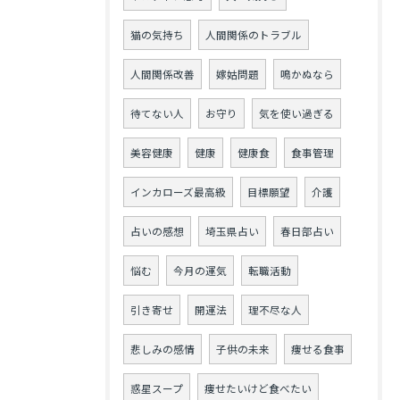
猫の気持ち
人間関係のトラブル
人間関係改善
嫁姑問題
鳴かぬなら
待てない人
お守り
気を使い過ぎる
美容健康
健康
健康食
食事管理
インカローズ最高級
目標願望
介護
占いの感想
埼玉県占い
春日部占い
悩む
今月の運気
転職活動
引き寄せ
開運法
理不尽な人
悲しみの感情
子供の未来
痩せる食事
惑星スープ
痩せたいけど食べたい