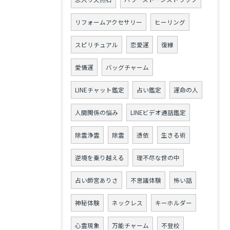
リフォームアクセサリー
ヒーリング
スピリチュアル
恋愛運
復縁
愛情運
バッグチャーム
LINEチャット鑑定
占い鑑定
運命の人
人間関係の悩み
LINEビデオ通話鑑定
除霊浄霊
除霊
憑依
生きる術
逆境を乗り越える
理不尽な世の中
占い師宮ありさ
不思議体験
怖い話
神秘体験
ネックレス
キーホルダー
心霊現象
万能チャーム
不登校