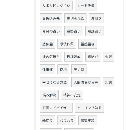
リボルビング払い
カード決済
お振込み先
裏切られた
裏切り
今月の占い
運勢占い
電話占い
憑依霊
憑依体質
霊感霊視
彼の気持ち
目標達成
縁結び
失恋
仕事運
逆境
辛い時
幸せになる方法
人間関係が苦手
幻滅
悩み解決
精神不安定
恋愛アドバイザー
ヒーリング効果
縁切り
パワハラ
願望実現