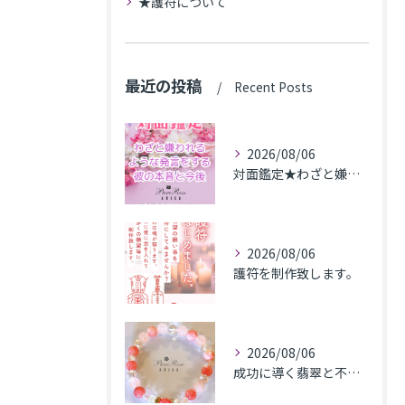
★護符について
最近の投稿
Recent Posts
2026/08/06
対面鑑定★わざと嫌われるような発言をする彼の本音と今後★埼玉県M.K様
2026/08/06
護符を制作致します。
2026/08/06
成功に導く翡翠と不安解消のカルセドニー､魅力アップのローズクォーツのブレス★東京都N.K様