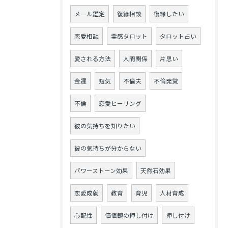
メール鑑定
復縁相談
復縁したい
恋愛相談
霊感タロット
タロット占い
愛される方法
人間関係
片思い
金運
短気
不倫夫
不倫発覚
不倫
恋愛ヒーリング
彼の気持ちを知りたい
彼の気持ちが分からない
パワーストーン効果
天然石効果
恋愛成就
教育
育児
人材育成
心配性
価値観の押し付け
押し付け