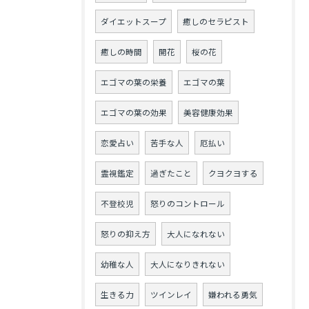
ダイエットスープ
癒しのセラピスト
癒しの時間
開花
桜の花
エゴマの葉の栄養
エゴマの葉
エゴマの葉の効果
美容健康効果
恋愛占い
苦手な人
厄払い
霊視鑑定
過ぎたこと
クヨクヨする
不登校児
怒りのコントロール
怒りの抑え方
大人になれない
幼稚な人
大人になりきれない
生きる力
ツインレイ
嫌われる勇気