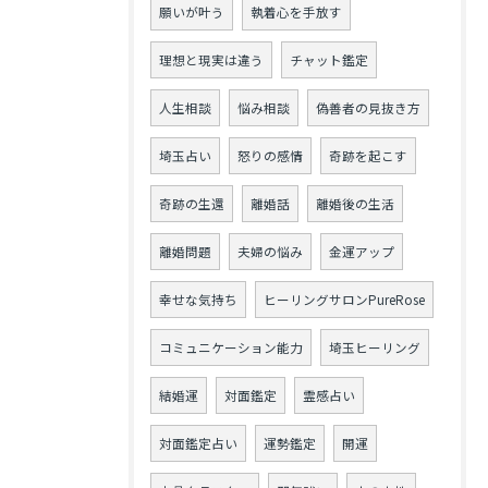
願いが叶う
執着心を手放す
理想と現実は違う
チャット鑑定
人生相談
悩み相談
偽善者の見抜き方
埼玉占い
怒りの感情
奇跡を起こす
奇跡の生還
離婚話
離婚後の生活
離婚問題
夫婦の悩み
金運アップ
幸せな気持ち
ヒーリングサロンPureRose
コミュニケーション能力
埼玉ヒーリング
結婚運
対面鑑定
霊感占い
対面鑑定占い
運勢鑑定
開運