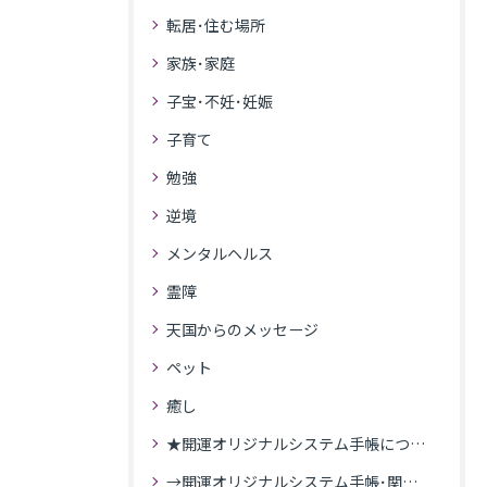
転居･住む場所
家族･家庭
子宝･不妊･妊娠
子育て
勉強
逆境
メンタルヘルス
霊障
天国からのメッセージ
ペット
癒し
★開運オリジナルシステム手帳について
→開運オリジナルシステム手帳･関連記事