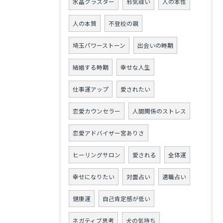
水晶クラスター
邪気祓い
人の本性
人の本質
不登校の親
埼玉パワーストーン
出会いの時期
結婚する時期
幸せな人生
仕事運アップ
愛されたい
恋愛カウンセラー
人間関係のストレス
恋愛アドバイザー宮ありさ
ヒーリングサロン
愛される
全体運
幸せになりたい
対面占い
適職占い
健康運
自己肯定感が低い
ネガティブ思考
犬の気持ち