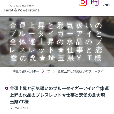
金運上昇と邪気祓いの
ブルータイガーアイと
全体運上昇の水晶のブ
レスレット★仕事と恋
愛の念★埼玉県Y.T様
埼玉で占いならPure Rose 宮ありさのTarot＆Powerstone
ブログ
金運上昇と邪気祓いのブルータイガーアイと全体運上昇の水晶のブレスレット★仕事と恋愛の念★埼玉県Y.T様
金運上昇と邪気祓いのブルータイガーアイと全体運
上昇の水晶のブレスレット★仕事と恋愛の念★埼
玉県Y.T様
2025/11/29