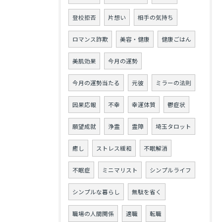
登校拒否
片想い
相手の気持ち
ロマンス詐欺
美容・健康
健康ごはん
美肌効果
今月の運勢
今月の運勢当たる
元彼
ミラーの法則
因果応報
不幸
幸運体質
鬱症状
願望成就
浄霊
霊障
埼玉タロット
癒し
ストレス緩和
不眠解消
不眠症
ミニマリスト
シンプルライフ
シンプルな暮らし
無駄を省く
職場の人間関係
適職
転職