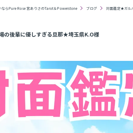
らPure Rose 宮ありさのTarot＆Powerstone
ブログ
対面鑑定★ガルバ
場の後輩に優しすぎる旦那★埼玉県K.O様