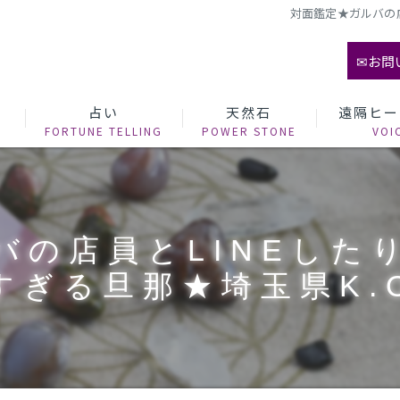
対面鑑定★ガルバの店
✉お問
て
占い
天然石
遠隔ヒー
バの店員とLINEした
すぎる旦那★埼玉県K.