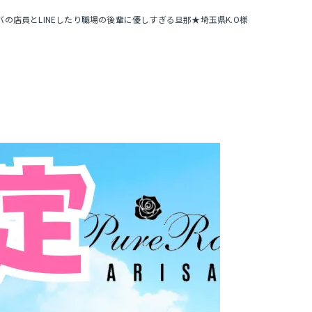
の店員とLINEしたり職場の後輩に優しすぎる旦那★埼玉県K.O様