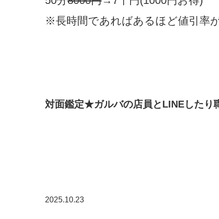
50分
8000
円
→7千円(1000円お得)
※長時間であればあるほど値引率
​対面鑑定★ガルバの店員とLINEした
2025.10.23