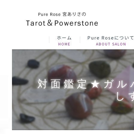
ホーム
Pure Roseについ
対面鑑定★ガル
し