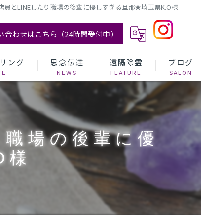
員とLINEしたり職場の後輩に優しすぎる旦那★埼玉県K.O様
い合わせはこちら（24時間受付中）
リング
思念伝達
遠隔除霊
ブログ
り職場の後輩に優
O様