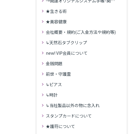
→開運オリジナルシステム手帳･関連記事
★生きる術
★美容健康
会社概要・規約(ご入金方法や規約等)
↳天然石タブクリップ
new! VIP会員について
金銭問題
前世・守護霊
↳ピアス
↳時計
↳当社製品以外の物に念入れ
スタンプカードについて
★護符について