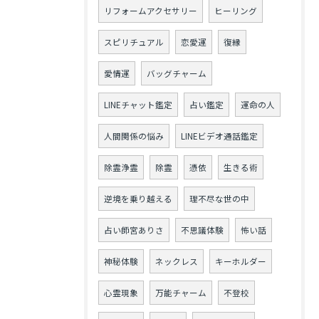
リフォームアクセサリー
ヒーリング
スピリチュアル
恋愛運
復縁
愛情運
バッグチャーム
LINEチャット鑑定
占い鑑定
運命の人
人間関係の悩み
LINEビデオ通話鑑定
除霊浄霊
除霊
憑依
生きる術
逆境を乗り越える
理不尽な世の中
占い師宮ありさ
不思議体験
怖い話
神秘体験
ネックレス
キーホルダー
心霊現象
万能チャーム
不登校