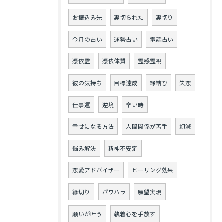
お振込み先
裏切られた
裏切り
今月の占い
運勢占い
電話占い
憑依霊
憑依体質
霊感霊視
彼の気持ち
目標達成
縁結び
失恋
仕事運
逆境
辛い時
幸せになる方法
人間関係が苦手
幻滅
悩み解決
精神不安定
恋愛アドバイザー
ヒーリング効果
縁切り
パワハラ
願望実現
願いが叶う
執着心を手放す