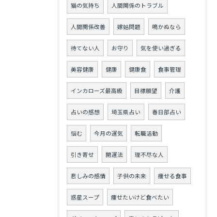
猫の気持ち
人間関係のトラブル
人間関係改善
嫁姑問題
鳴かぬなら
待てない人
お守り
気を使い過ぎる
美容健康
健康
健康食
食事管理
インカローズ最高級
目標願望
介護
占いの感想
埼玉県占い
春日部占い
悩む
今月の運気
転職活動
引き寄せ
開運法
理不尽な人
悲しみの感情
子供の未来
痩せる食事
惑星スープ
痩せたいけど食べたい