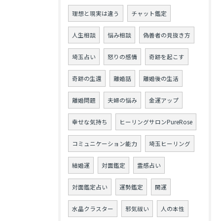
理想と現実は違う
チャット鑑定
人生相談
悩み相談
偽善者の見抜き方
埼玉占い
怒りの感情
奇跡を起こす
奇跡の生還
離婚話
離婚後の生活
離婚問題
夫婦の悩み
金運アップ
幸せな気持ち
ヒーリングサロンPureRose
コミュニケーション能力
埼玉ヒーリング
結婚運
対面鑑定
霊感占い
対面鑑定占い
運勢鑑定
開運
水晶クラスター
邪気祓い
人の本性