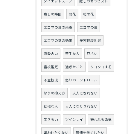
ダイエットスープ
癒しのセラピスト
癒しの時間
開花
桜の花
エゴマの葉の栄養
エゴマの葉
エゴマの葉の効果
美容健康効果
恋愛占い
苦手な人
厄払い
霊視鑑定
過ぎたこと
クヨクヨする
不登校児
怒りのコントロール
怒りの抑え方
大人になれない
幼稚な人
大人になりきれない
生きる力
ツインレイ
嫌われる勇気
嫌われたくない
感情を無くしたい