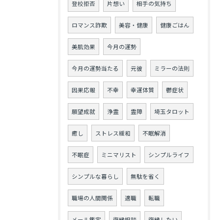
登校拒否
片想い
相手の気持ち
ロマンス詐欺
美容・健康
健康ごはん
美肌効果
今月の運勢
今月の運勢当たる
元彼
ミラーの法則
因果応報
不幸
幸運体質
鬱症状
願望成就
浄霊
霊障
埼玉タロット
癒し
ストレス緩和
不眠解消
不眠症
ミニマリスト
シンプルライフ
シンプルな暮らし
無駄を省く
職場の人間関係
適職
転職
メール鑑定
復縁相談
復縁したい