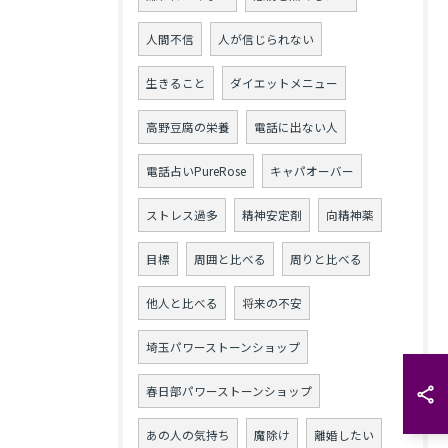
人間不信
人が信じられない
生きること
ダイエットメニュー
高野豆腐の栄養
電話に出ない人
電話占いPureRose
キャパオーバー
ストレス過多
精神安定剤
向精神薬
目標
周囲と比べる
周りと比べる
他人と比べる
将来の不安
埼玉パワーストーンショップ
春日部パワーストーンショップ
あの人の気持ち
魔除け
離婚したい