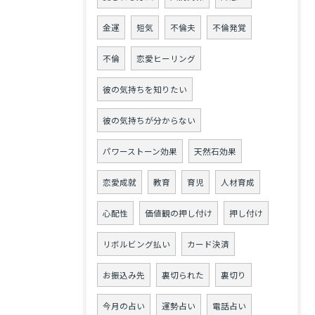
金運
短気
不倫夫
不倫発覚
不倫
恋愛ヒーリング
彼の気持ちを知りたい
彼の気持ちが分からない
パワーストーン効果
天然石効果
恋愛成就
教育
育児
人材育成
心配性
価値観の押し付け
押し付け
リボルビング払い
カード決済
お振込み先
裏切られた
裏切り
今月の占い
運勢占い
電話占い