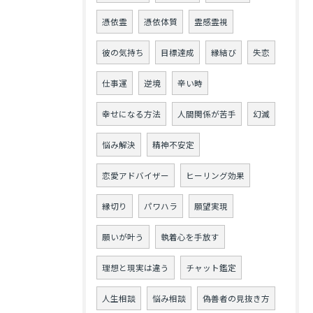
憑依霊
憑依体質
霊感霊視
彼の気持ち
目標達成
縁結び
失恋
仕事運
逆境
辛い時
幸せになる方法
人間関係が苦手
幻滅
悩み解決
精神不安定
恋愛アドバイザー
ヒーリング効果
縁切り
パワハラ
願望実現
願いが叶う
執着心を手放す
理想と現実は違う
チャット鑑定
人生相談
悩み相談
偽善者の見抜き方