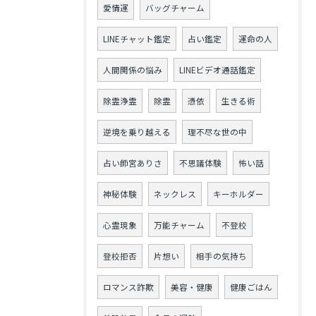
愛情運
バッグチャーム
LINEチャット鑑定
占い鑑定
運命の人
人間関係の悩み
LINEビデオ通話鑑定
除霊浄霊
除霊
憑依
生きる術
逆境を乗り越える
理不尽な世の中
占い師宮ありさ
不思議体験
怖い話
神秘体験
ネックレス
キーホルダー
心霊現象
万能チャーム
不登校
登校拒否
片想い
相手の気持ち
ロマンス詐欺
美容・健康
健康ごはん