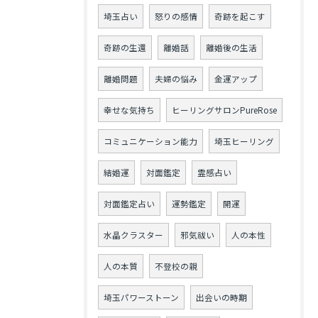
埼玉占い
怒りの感情
奇跡を起こす
奇跡の生還
離婚話
離婚後の生活
離婚問題
夫婦の悩み
金運アップ
幸せな気持ち
ヒーリングサロンPureRose
コミュニケーション能力
埼玉ヒーリング
結婚運
対面鑑定
霊感占い
対面鑑定占い
運勢鑑定
開運
水晶クラスター
邪気祓い
人の本性
人の本質
不登校の親
埼玉パワーストーン
出会いの時期