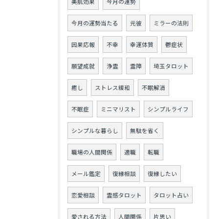
美肌効果
今月の運勢
今月の運勢当たる
元彼
ミラーの法則
因果応報
不幸
幸運体質
鬱症状
願望成就
浄霊
霊障
埼玉タロット
癒し
ストレス緩和
不眠解消
不眠症
ミニマリスト
シンプルライフ
シンプルな暮らし
無駄を省く
職場の人間関係
適職
転職
メール鑑定
復縁相談
復縁したい
恋愛相談
霊感タロット
タロット占い
愛される方法
人間関係
片思い