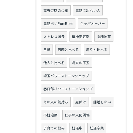
高野豆腐の栄養
電話に出ない人
電話占いPureRose
キャパオーバー
ストレス過多
精神安定剤
向精神薬
目標
周囲と比べる
周りと比べる
他人と比べる
将来の不安
埼玉パワーストーンショップ
春日部パワーストーンショップ
あの人の気持ち
魔除け
離婚したい
不妊治療
仕事の人間関係
子育ての悩み
妊活中
妊活卒業