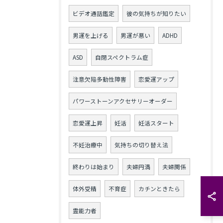
ビデオ通話鑑定
彼の気持ちが知りたい
男運を上げる
男運が悪い
ADHD
ASD
自閉スペクトラム症
注意欠陥多動性障害
恋愛運アップ
パワーストーンアクセサリーオーダー
恋愛運上昇
妊活
妊活スタート
不妊治療中
気持ちの切り替え法
終わりは始まり
夫婦円満
夫婦関係
体外受精
不育症
カチンときたら
霊能力者