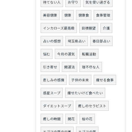
待てない人
お守り
気を使い過ぎる
美容健康
健康
健康食
食事管理
インカローズ最高級
目標願望
介護
占いの感想
埼玉県占い
春日部占い
悩む
今月の運気
転職活動
引き寄せ
開運法
理不尽な人
悲しみの感情
子供の未来
痩せる食事
惑星スープ
痩せたいけど食べたい
ダイエットスープ
癒しのセラピスト
癒しの時間
開花
桜の花
エゴマの葉の栄養
エゴマの葉