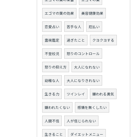
エゴマの葉の効果
美容健康効果
恋愛占い
苦手な人
厄払い
霊視鑑定
過ぎたこと
クヨクヨする
不登校児
怒りのコントロール
怒りの抑え方
大人になれない
幼稚な人
大人になりきれない
生きる力
ツインレイ
嫌われる勇気
嫌われたくない
感情を無くしたい
人間不信
人が信じられない
生きること
ダイエットメニュー