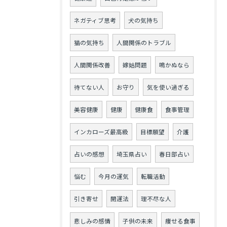
ネガティブ思考
犬の気持ち
猫の気持ち
人間関係のトラブル
人間関係改善
嫁姑問題
鳴かぬなら
待てない人
お守り
気を使い過ぎる
美容健康
健康
健康食
食事管理
インカローズ最高級
目標願望
介護
占いの感想
埼玉県占い
春日部占い
悩む
今月の運気
転職活動
引き寄せ
開運法
理不尽な人
悲しみの感情
子供の未来
痩せる食事