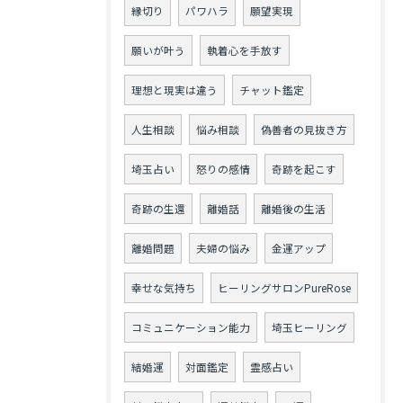
縁切り
パワハラ
願望実現
願いが叶う
執着心を手放す
理想と現実は違う
チャット鑑定
人生相談
悩み相談
偽善者の見抜き方
埼玉占い
怒りの感情
奇跡を起こす
奇跡の生還
離婚話
離婚後の生活
離婚問題
夫婦の悩み
金運アップ
幸せな気持ち
ヒーリングサロンPureRose
コミュニケーション能力
埼玉ヒーリング
結婚運
対面鑑定
霊感占い