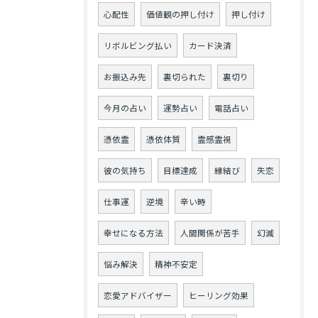
心配性
価値観の押し付け
押し付け
リボルビング払い
カード決済
お振込み先
裏切られた
裏切り
今月の占い
運勢占い
電話占い
憑依霊
憑依体質
霊感霊視
彼の気持ち
目標達成
縁結び
失恋
仕事運
逆境
辛い時
幸せになる方法
人間関係が苦手
幻滅
悩み解決
精神不安定
恋愛アドバイザー
ヒーリング効果