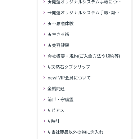
★開運オリジナルシステム手帳について
→開運オリジナルシステム手帳･関連記事
★不思議体験
★生きる術
★美容健康
会社概要・規約(ご入金方法や規約等)
↳天然石タブクリップ
new! VIP会員について
金銭問題
前世・守護霊
↳ピアス
↳時計
↳当社製品以外の物に念入れ