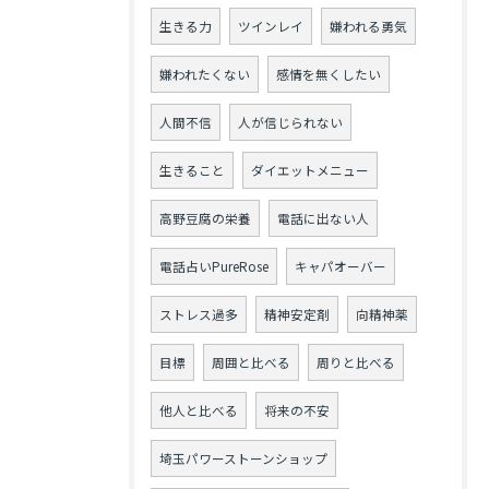
生きる力
ツインレイ
嫌われる勇気
嫌われたくない
感情を無くしたい
人間不信
人が信じられない
生きること
ダイエットメニュー
高野豆腐の栄養
電話に出ない人
電話占いPureRose
キャパオーバー
ストレス過多
精神安定剤
向精神薬
目標
周囲と比べる
周りと比べる
他人と比べる
将来の不安
埼玉パワーストーンショップ