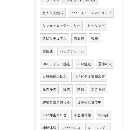
パワーストーンショップPureRose
念入り天然石
パワーストーンストラップ
リフォームアクセサリー
ヒーリング
スピリチュアル
恋愛運
復縁
愛情運
バッグチャーム
LINEチャット鑑定
占い鑑定
運命の人
人間関係の悩み
LINEビデオ通話鑑定
除霊浄霊
除霊
憑依
生きる術
逆境を乗り越える
理不尽な世の中
占い師宮ありさ
不思議体験
怖い話
神秘体験
ネックレス
キーホルダー