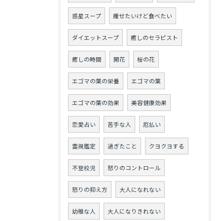
惑星スープ
痩せたいけど食べたい
ダイエットスープ
癒しのセラピスト
癒しの時間
開花
桜の花
エゴマの葉の栄養
エゴマの葉
エゴマの葉の効果
美容健康効果
恋愛占い
苦手な人
厄払い
霊視鑑定
過ぎたこと
クヨクヨする
不登校児
怒りのコントロール
怒りの抑え方
大人になれない
幼稚な人
大人になりきれない