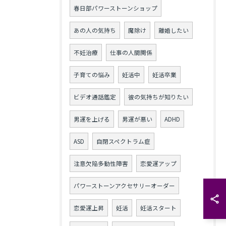
春日部パワーストーンショップ
あの人の気持ち
魔除け
離婚したい
不妊治療
仕事の人間関係
子育ての悩み
妊活中
妊活卒業
ビデオ通話鑑定
彼の気持ちが知りたい
男運を上げる
男運が悪い
ADHD
ASD
自閉スペクトラム症
注意欠陥多動性障害
恋愛運アップ
パワーストーンアクセサリーオーダー
恋愛運上昇
妊活
妊活スタート