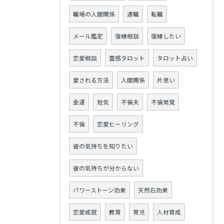
職場の人間関係
適職
転職
メール鑑定
復縁相談
復縁したい
恋愛相談
霊感タロット
タロット占い
愛される方法
人間関係
片思い
金運
短気
不倫夫
不倫発覚
不倫
恋愛ヒーリング
彼の気持ちを知りたい
彼の気持ちが分からない
パワーストーン効果
天然石効果
恋愛成就
教育
育児
人材育成