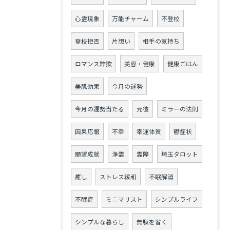
心霊現象
万能チャーム
不登校
登校拒否
片想い
相手の気持ち
ロマンス詐欺
美容・健康
健康ごはん
美肌効果
今月の運勢
今月の運勢当たる
元彼
ミラーの法則
因果応報
不幸
幸運体質
鬱症状
願望成就
浄霊
霊障
埼玉タロット
癒し
ストレス緩和
不眠解消
不眠症
ミニマリスト
シンプルライフ
シンプルな暮らし
無駄を省く