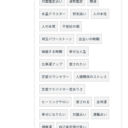
対面鑑定占い
運勢鑑定
開運
水晶クラスター
邪気祓い
人の本性
人の本質
不登校の親
埼玉パワーストーン
出会いの時期
結婚する時期
幸せな人生
仕事運アップ
愛されたい
恋愛カウンセラー
人間関係のストレス
恋愛アドバイザー宮ありさ
ヒーリングサロン
愛される
全体運
幸せになりたい
対面占い
適職占い
健康運
自己肯定感が低い