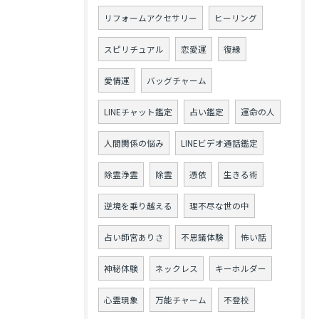
リフォームアクセサリー
ヒーリング
スピリチュアル
恋愛運
復縁
愛情運
バッグチャーム
LINEチャット鑑定
占い鑑定
運命の人
人間関係の悩み
LINEビデオ通話鑑定
除霊浄霊
除霊
憑依
生きる術
逆境を乗り越える
理不尽な世の中
占い師宮ありさ
不思議体験
怖い話
神秘体験
ネックレス
キーホルダー
心霊現象
万能チャーム
不登校