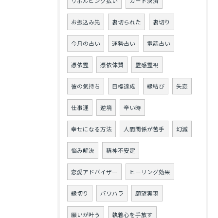
リボルビング払い
カード決済
お振込み先
裏切られた
裏切り
今月の占い
運勢占い
電話占い
憑依霊
憑依体質
霊感霊視
彼の気持ち
目標達成
縁結び
失恋
仕事運
逆境
辛い時
幸せになる方法
人間関係が苦手
幻滅
悩み解決
精神不安定
恋愛アドバイザー
ヒーリング効果
縁切り
パワハラ
願望実現
願いが叶う
執着心を手放す