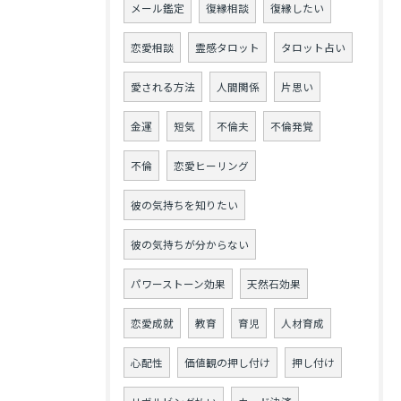
メール鑑定
復縁相談
復縁したい
恋愛相談
霊感タロット
タロット占い
愛される方法
人間関係
片思い
金運
短気
不倫夫
不倫発覚
不倫
恋愛ヒーリング
彼の気持ちを知りたい
彼の気持ちが分からない
パワーストーン効果
天然石効果
恋愛成就
教育
育児
人材育成
心配性
価値観の押し付け
押し付け