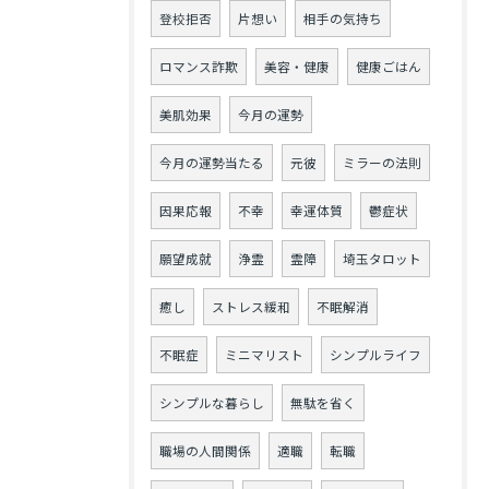
登校拒否
片想い
相手の気持ち
ロマンス詐欺
美容・健康
健康ごはん
美肌効果
今月の運勢
今月の運勢当たる
元彼
ミラーの法則
因果応報
不幸
幸運体質
鬱症状
願望成就
浄霊
霊障
埼玉タロット
癒し
ストレス緩和
不眠解消
不眠症
ミニマリスト
シンプルライフ
シンプルな暮らし
無駄を省く
職場の人間関係
適職
転職