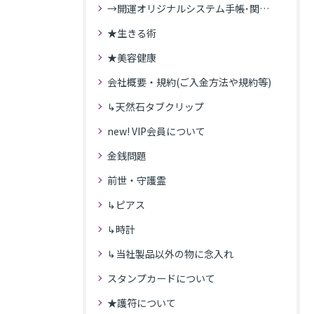
→開運オリジナルシステム手帳･関連記事
★生きる術
★美容健康
会社概要・規約(ご入金方法や規約等)
↳天然石タブクリップ
new! VIP会員について
金銭問題
前世・守護霊
↳ピアス
↳時計
↳当社製品以外の物に念入れ
スタンプカードについて
★護符について