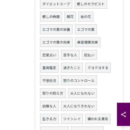
ダイエットスープ
癒しのセラピスト
癒しの時間
開花
桜の花
エゴマの葉の栄養
エゴマの葉
エゴマの葉の効果
美容健康効果
恋愛占い
苦手な人
厄払い
霊視鑑定
過ぎたこと
クヨクヨする
不登校児
怒りのコントロール
怒りの抑え方
大人になれない
幼稚な人
大人になりきれない
生きる力
ツインレイ
嫌われる勇気