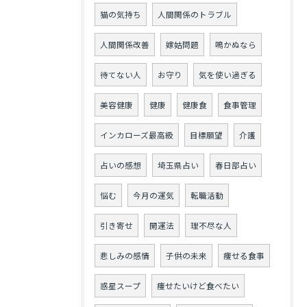
猫の気持ち
人間関係のトラブル
人間関係改善
嫁姑問題
鳴かぬなら
待てない人
お守り
気を使い過ぎる
美容健康
健康
健康食
食事管理
インカローズ最高級
目標願望
介護
占いの感想
埼玉県占い
春日部占い
悩む
今月の運気
転職活動
引き寄せ
開運法
理不尽な人
悲しみの感情
子供の未来
痩せる食事
惑星スープ
痩せたいけど食べたい