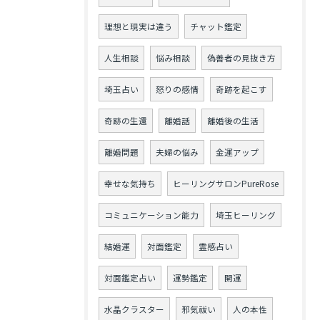
理想と現実は違う
チャット鑑定
人生相談
悩み相談
偽善者の見抜き方
埼玉占い
怒りの感情
奇跡を起こす
奇跡の生還
離婚話
離婚後の生活
離婚問題
夫婦の悩み
金運アップ
幸せな気持ち
ヒーリングサロンPureRose
コミュニケーション能力
埼玉ヒーリング
結婚運
対面鑑定
霊感占い
対面鑑定占い
運勢鑑定
開運
水晶クラスター
邪気祓い
人の本性