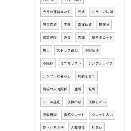
今月の運勢当たる
元彼
ミラーの法則
因果応報
不幸
幸運体質
鬱症状
願望成就
浄霊
霊障
埼玉タロット
癒し
ストレス緩和
不眠解消
不眠症
ミニマリスト
シンプルライフ
シンプルな暮らし
無駄を省く
職場の人間関係
適職
転職
メール鑑定
復縁相談
復縁したい
恋愛相談
霊感タロット
タロット占い
愛される方法
人間関係
片思い