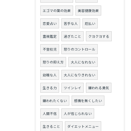
エゴマの葉の効果
美容健康効果
恋愛占い
苦手な人
厄払い
霊視鑑定
過ぎたこと
クヨクヨする
不登校児
怒りのコントロール
怒りの抑え方
大人になれない
幼稚な人
大人になりきれない
生きる力
ツインレイ
嫌われる勇気
嫌われたくない
感情を無くしたい
人間不信
人が信じられない
生きること
ダイエットメニュー