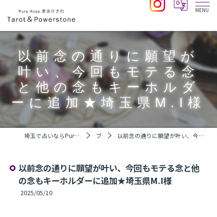
以前念の通りに願望が
叶い、今回もモテる念
と他の念もキーホルダ
ーに追加★埼玉県M.I様
埼玉で占いならPure Rose 宮ありさのTarot＆Powerstone
ブログ
以前念の通りに願望が叶い、今回もモテる念と他の念もキーホルダーに追加★埼玉県M.I様
以前念の通りに願望が叶い、今回もモテる念と他
の念もキーホルダーに追加★埼玉県M.I様
2025/05/10