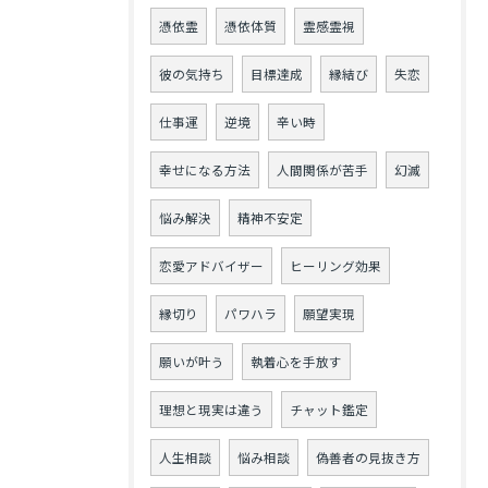
憑依霊
憑依体質
霊感霊視
彼の気持ち
目標達成
縁結び
失恋
仕事運
逆境
辛い時
幸せになる方法
人間関係が苦手
幻滅
悩み解決
精神不安定
恋愛アドバイザー
ヒーリング効果
縁切り
パワハラ
願望実現
願いが叶う
執着心を手放す
理想と現実は違う
チャット鑑定
人生相談
悩み相談
偽善者の見抜き方