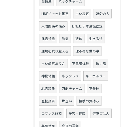
愛情運
バッグチャーム
LINEチャット鑑定
占い鑑定
運命の人
人間関係の悩み
LINEビデオ通話鑑定
除霊浄霊
除霊
憑依
生きる術
逆境を乗り越える
理不尽な世の中
占い師宮ありさ
不思議体験
怖い話
神秘体験
ネックレス
キーホルダー
心霊現象
万能チャーム
不登校
登校拒否
片想い
相手の気持ち
ロマンス詐欺
美容・健康
健康ごはん
美肌効果
今月の運勢