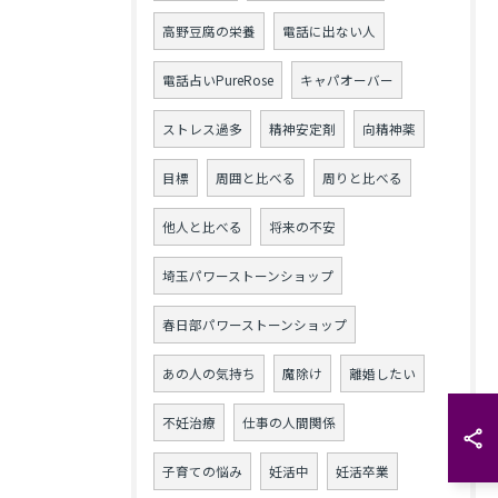
高野豆腐の栄養
電話に出ない人
電話占いPureRose
キャパオーバー
ストレス過多
精神安定剤
向精神薬
目標
周囲と比べる
周りと比べる
他人と比べる
将来の不安
埼玉パワーストーンショップ
春日部パワーストーンショップ
あの人の気持ち
魔除け
離婚したい
不妊治療
仕事の人間関係
子育ての悩み
妊活中
妊活卒業