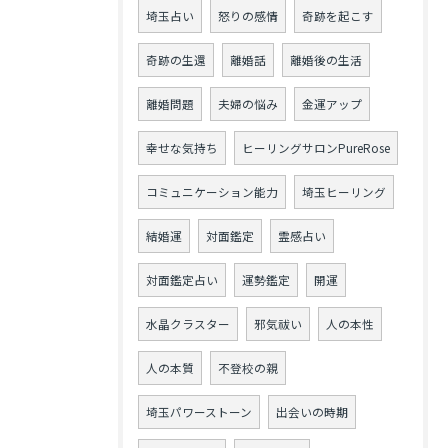
埼玉占い
怒りの感情
奇跡を起こす
奇跡の生還
離婚話
離婚後の生活
離婚問題
夫婦の悩み
金運アップ
幸せな気持ち
ヒーリングサロンPureRose
コミュニケーション能力
埼玉ヒーリング
結婚運
対面鑑定
霊感占い
対面鑑定占い
運勢鑑定
開運
水晶クラスター
邪気祓い
人の本性
人の本質
不登校の親
埼玉パワーストーン
出会いの時期