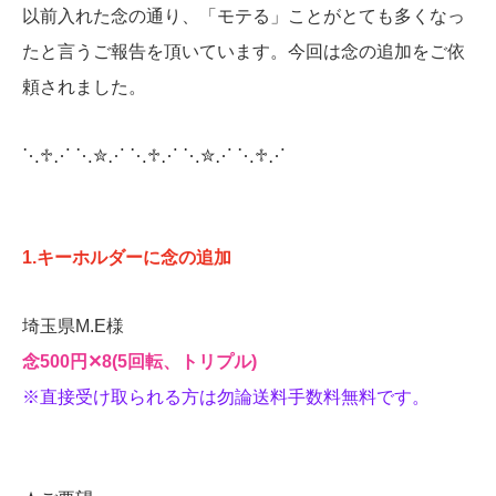
以前入れた念の通り、「モテる」ことがとても多くなっ
たと言うご報告を頂いています。今回は念の追加をご依
頼されました。
⋱♱⋰ ⋱✮⋰ ⋱♱⋰ ⋱✮⋰ ⋱♱⋰
1.キーホルダーに念の追加
埼玉県M.E様
念500円‪✕‬8(5回転、トリプル)
※直接受け取られる方は勿論送料手数料無料です
。