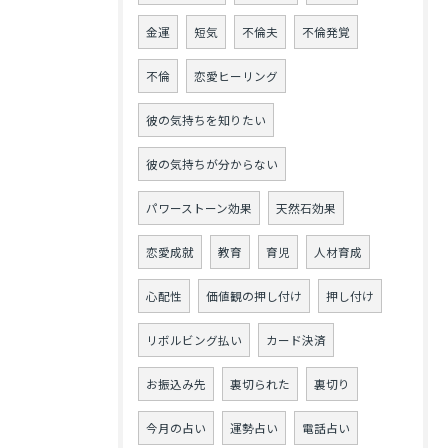
金運
短気
不倫夫
不倫発覚
不倫
恋愛ヒーリング
彼の気持ちを知りたい
彼の気持ちが分からない
パワーストーン効果
天然石効果
恋愛成就
教育
育児
人材育成
心配性
価値観の押し付け
押し付け
リボルビング払い
カード決済
お振込み先
裏切られた
裏切り
今月の占い
運勢占い
電話占い