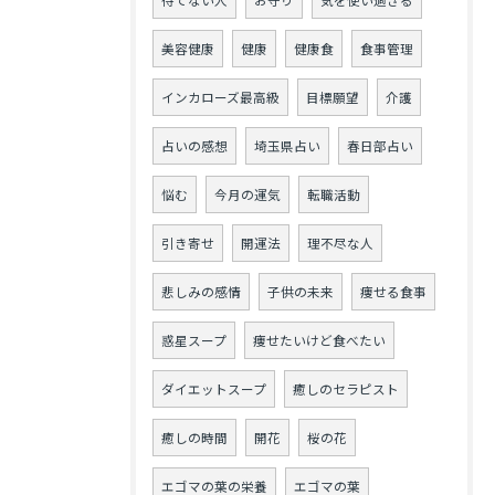
待てない人
お守り
気を使い過ぎる
美容健康
健康
健康食
食事管理
インカローズ最高級
目標願望
介護
占いの感想
埼玉県占い
春日部占い
悩む
今月の運気
転職活動
引き寄せ
開運法
理不尽な人
悲しみの感情
子供の未来
痩せる食事
惑星スープ
痩せたいけど食べたい
ダイエットスープ
癒しのセラピスト
癒しの時間
開花
桜の花
エゴマの葉の栄養
エゴマの葉