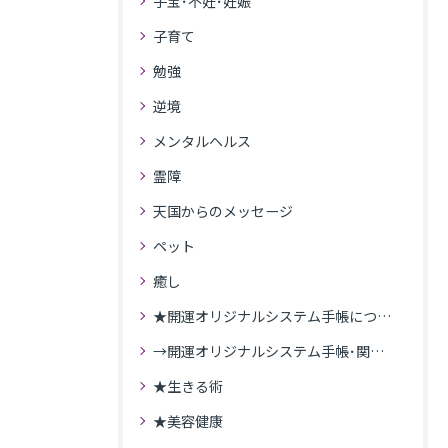
子宝･不妊･妊娠
子育て
勉強
逆境
メンタルヘルス
霊障
天国からのメッセージ
ペット
癒し
★開運オリジナルシステム手帳について
→開運オリジナルシステム手帳･関連記事
★生きる術
★美容健康