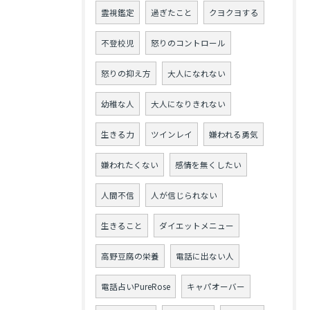
霊視鑑定
過ぎたこと
クヨクヨする
不登校児
怒りのコントロール
怒りの抑え方
大人になれない
幼稚な人
大人になりきれない
生きる力
ツインレイ
嫌われる勇気
嫌われたくない
感情を無くしたい
人間不信
人が信じられない
生きること
ダイエットメニュー
高野豆腐の栄養
電話に出ない人
電話占いPureRose
キャパオーバー