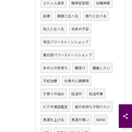
ストレス過多
精神安定剤
向精神薬
目標
周囲と比べる
周りと比べる
他人と比べる
将来の不安
埼玉パワーストーンショップ
春日部パワーストーンショップ
あの人の気持ち
魔除け
離婚したい
不妊治療
仕事の人間関係
子育ての悩み
妊活中
妊活卒業
ビデオ通話鑑定
彼の気持ちが知りたい
男運を上げる
男運が悪い
ADHD