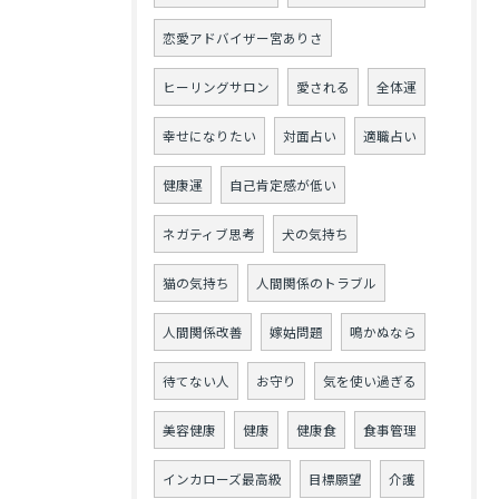
恋愛アドバイザー宮ありさ
ヒーリングサロン
愛される
全体運
幸せになりたい
対面占い
適職占い
健康運
自己肯定感が低い
ネガティブ思考
犬の気持ち
猫の気持ち
人間関係のトラブル
人間関係改善
嫁姑問題
鳴かぬなら
待てない人
お守り
気を使い過ぎる
美容健康
健康
健康食
食事管理
インカローズ最高級
目標願望
介護