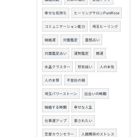
幸せな気持ち
ヒーリングサロンPureRose
コミュニケーション能力
埼玉ヒーリング
結婚運
対面鑑定
霊感占い
対面鑑定占い
運勢鑑定
開運
水晶クラスター
邪気祓い
人の本性
人の本質
不登校の親
埼玉パワーストーン
出会いの時期
結婚する時期
幸せな人生
仕事運アップ
愛されたい
恋愛カウンセラー
人間関係のストレス