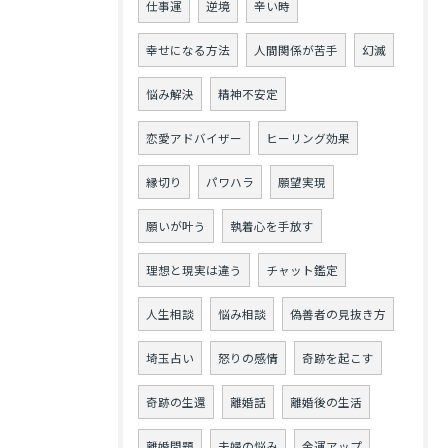
仕事運
逆境
辛い時
幸せになる方法
人間関係が苦手
幻滅
悩み解決
精神不安定
恋愛アドバイザー
ヒーリング効果
縁切り
パワハラ
願望実現
願いが叶う
執着心を手放す
理想と現実は違う
チャット鑑定
人生相談
悩み相談
偽善者の見抜き方
埼玉占い
怒りの感情
奇跡を起こす
奇跡の生還
離婚話
離婚後の生活
離婚問題
夫婦の悩み
金運アップ