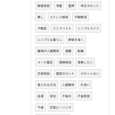
願望成就
浄霊
霊障
埼玉タロット
癒し
ストレス緩和
不眠解消
不眠症
ミニマリスト
シンプルライフ
シンプルな暮らし
無駄を省く
職場の人間関係
適職
転職
メール鑑定
復縁相談
復縁したい
恋愛相談
霊感タロット
タロット占い
愛される方法
人間関係
片思い
金運
短気
不倫夫
不倫発覚
不倫
恋愛ヒーリング