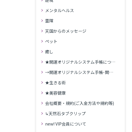
逆境
メンタルヘルス
霊障
天国からのメッセージ
ペット
癒し
★開運オリジナルシステム手帳について
→開運オリジナルシステム手帳･関連記事
★生きる術
★美容健康
会社概要・規約(ご入金方法や規約等)
↳天然石タブクリップ
new! VIP会員について