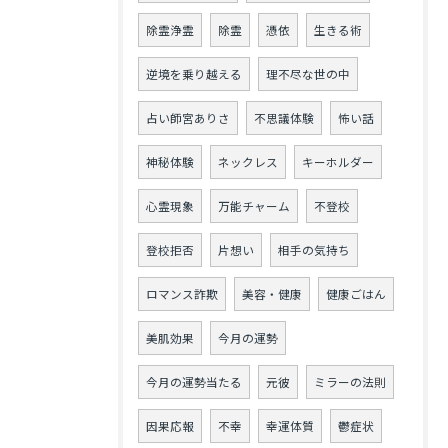
除霊浄霊
除霊
憑依
生きる術
逆境を乗り越える
理不尽な世の中
占い師宮ありさ
不思議体験
怖い話
神秘体験
ネックレス
キーホルダー
心霊現象
万能チャーム
不登校
登校拒否
片想い
相手の気持ち
ロマンス詐欺
美容・健康
健康ごはん
美肌効果
今月の運勢
今月の運勢当たる
元彼
ミラーの法則
因果応報
不幸
幸運体質
鬱症状