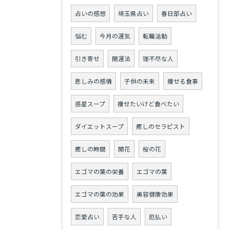
占いの感想
埼玉県占い
春日部占い
悩む
今月の運気
転職活動
引き寄せ
開運法
理不尽な人
悲しみの感情
子供の未来
痩せる食事
惑星スープ
痩せたいけど食べたい
ダイエットスープ
癒しのセラピスト
癒しの時間
開花
桜の花
エゴマの葉の栄養
エゴマの葉
エゴマの葉の効果
美容健康効果
恋愛占い
苦手な人
厄払い