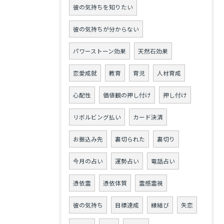
彼の気持ちを知りたい
彼の気持ちが分からない
パワーストーン効果
天然石効果
恋愛成就
教育
育児
人材育成
心配性
価値観の押し付け
押し付け
リボルビング払い
カード決済
お振込み先
裏切られた
裏切り
今月の占い
運勢占い
電話占い
憑依霊
憑依体質
霊感霊視
彼の気持ち
目標達成
縁結び
失恋