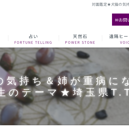
対面鑑定★犬猫の気持
✉お問
て
占い
天然石
遠隔ヒー
の気持ち＆姉が重病に
生のテーマ★埼玉県T.