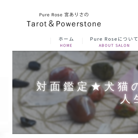
ホーム
Pure Roseについ
対面鑑定★犬猫
人