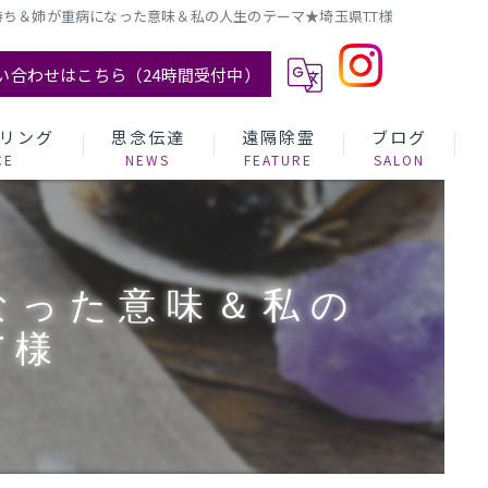
ち＆姉が重病になった意味＆私の人生のテーマ★埼玉県T.T様
い合わせはこちら（24時間受付中）
リング
思念伝達
遠隔除霊
ブログ
なった意味＆私の
T様