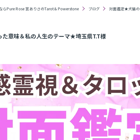
Pure Rose 宮ありさのTarot＆Powerstone
ブログ
対面鑑定★犬猫の
た意味＆私の人生のテーマ★埼玉県T.T様