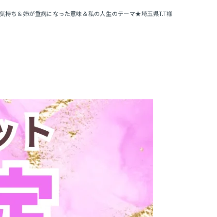
気持ち＆姉が重病になった意味＆私の人生のテーマ★埼玉県T.T様