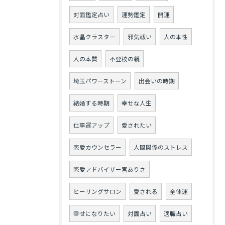
対面鑑定占い
運勢鑑定
開運
水晶クラスター
邪気祓い
人の本性
人の本質
不登校の親
埼玉パワーストーン
出会いの時期
結婚する時期
幸せな人生
仕事運アップ
愛されたい
恋愛カウンセラー
人間関係のストレス
恋愛アドバイザー宮ありさ
ヒーリングサロン
愛される
全体運
幸せになりたい
対面占い
適職占い