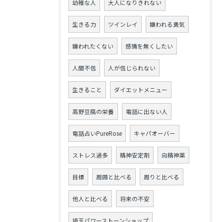
幼稚な人
大人になりきれない
生きる力
ツインレイ
嫌われる勇気
嫌われたくない
感情を無くしたい
人間不信
人が信じられない
生きること
ダイエットメニュー
高野豆腐の栄養
電話に出ない人
電話占いPureRose
キャパオーバー
ストレス過多
精神安定剤
向精神薬
目標
周囲と比べる
周りと比べる
他人と比べる
将来の不安
埼玉パワーストーンショップ