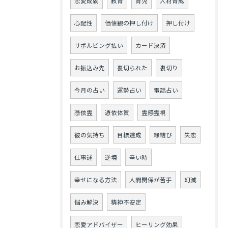
恋愛成就
教育
育児
人材育成
心配性
価値観の押し付け
押し付け
リボルビング払い
カード決済
お振込み先
裏切られた
裏切り
今月の占い
運勢占い
電話占い
憑依霊
憑依体質
霊感霊視
彼の気持ち
目標達成
縁結び
失恋
仕事運
逆境
辛い時
幸せになる方法
人間関係が苦手
幻滅
悩み解決
精神不安定
恋愛アドバイザー
ヒーリング効果