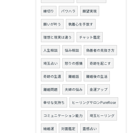
縁切り
パワハラ
願望実現
願いが叶う
執着心を手放す
理想と現実は違う
チャット鑑定
人生相談
悩み相談
偽善者の見抜き方
埼玉占い
怒りの感情
奇跡を起こす
奇跡の生還
離婚話
離婚後の生活
離婚問題
夫婦の悩み
金運アップ
幸せな気持ち
ヒーリングサロンPureRose
コミュニケーション能力
埼玉ヒーリング
結婚運
対面鑑定
霊感占い