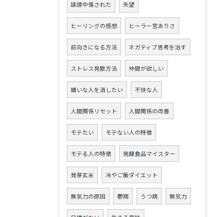
誹謗中傷された
失望
ヒーリングの感想
ヒーラー宮ありさ
前向きになる方法
ネガティブ思考を治す
ストレス発散方法
仲間が欲しい
嫌いな人を消したい
不快な人
人間関係リセット
人間関係の改善
モテたい
モテない人の特徴
モテる人の特徴
発酵食品マイスター
発芽玄米
冷やご飯ダイエット
無気力の原因
鬱病
うつ病
無気力