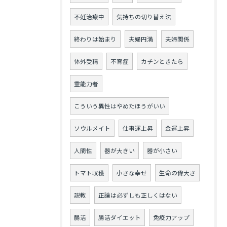
不妊治療中
気持ちの切り替え法
終わりは始まり
夫婦円満
夫婦関係
体外受精
不育症
カチンときたら
霊能力者
こういう異性はやめたほうがいい
ソウルメイト
仕事運上昇
金運上昇
人間性
器が大きい
器が小さい
トマト収穫
小さな幸せ
生命の偉大さ
説教
正論は必ずしも正しくはない
腸活
腸活ダイエット
免疫力アップ