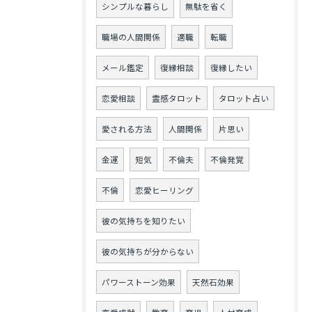
シンプルな暮らし
無駄を省く
職場の人間関係
適職
転職
メール鑑定
復縁相談
復縁したい
恋愛相談
霊感タロット
タロット占い
愛される方法
人間関係
片思い
金運
短気
不倫夫
不倫発覚
不倫
恋愛ヒーリング
彼の気持ちを知りたい
彼の気持ちが分からない
パワーストーン効果
天然石効果