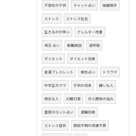
不登校の子供
チャット占い
結婚相手
ストレス
ストレス社会
生きるのが辛い
アレルギー改善
埼玉 占い
転職相談
過呼吸
ダイエット
ダイエット効果
金運ブレスレット
相性占い
トラウマ
中学生のママ
子供の将来
嫌いな人
残念な人
幻聴幻覚
対人関係の悩み
霊感タロット占い
適職診断
ストレス症状
原因不明の体調不良