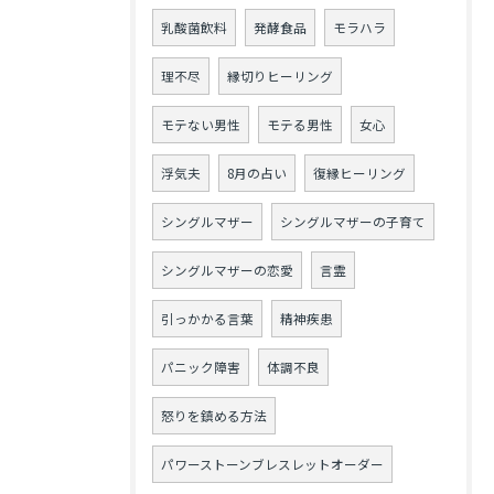
乳酸菌飲料
発酵食品
モラハラ
理不尽
縁切りヒーリング
モテない男性
モテる男性
女心
浮気夫
8月の占い
復縁ヒーリング
シングルマザー
シングルマザーの子育て
シングルマザーの恋愛
言霊
引っかかる言葉
精神疾患
パニック障害
体調不良
怒りを鎮める方法
パワーストーンブレスレットオーダー