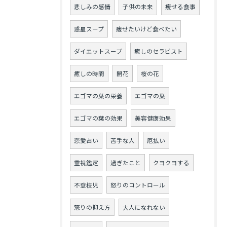
悲しみの感情
子供の未来
痩せる食事
惑星スープ
痩せたいけど食べたい
ダイエットスープ
癒しのセラピスト
癒しの時間
開花
桜の花
エゴマの葉の栄養
エゴマの葉
エゴマの葉の効果
美容健康効果
恋愛占い
苦手な人
厄払い
霊視鑑定
過ぎたこと
クヨクヨする
不登校児
怒りのコントロール
怒りの抑え方
大人になれない