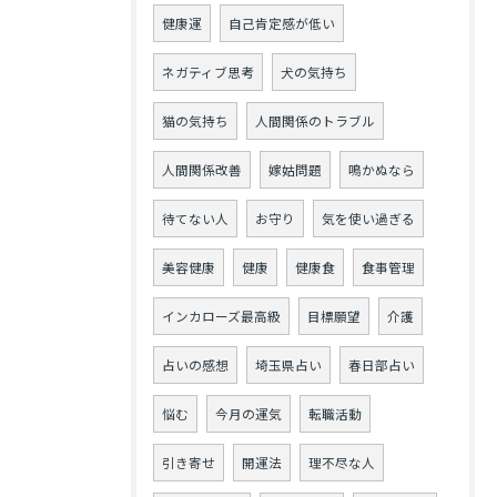
健康運
自己肯定感が低い
ネガティブ思考
犬の気持ち
猫の気持ち
人間関係のトラブル
人間関係改善
嫁姑問題
鳴かぬなら
待てない人
お守り
気を使い過ぎる
美容健康
健康
健康食
食事管理
インカローズ最高級
目標願望
介護
占いの感想
埼玉県占い
春日部占い
悩む
今月の運気
転職活動
引き寄せ
開運法
理不尽な人