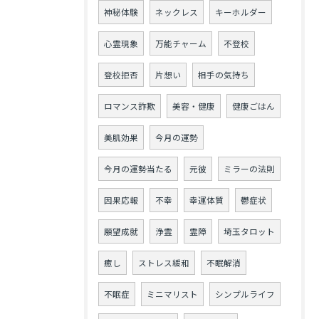
神秘体験
ネックレス
キーホルダー
心霊現象
万能チャーム
不登校
登校拒否
片想い
相手の気持ち
ロマンス詐欺
美容・健康
健康ごはん
美肌効果
今月の運勢
今月の運勢当たる
元彼
ミラーの法則
因果応報
不幸
幸運体質
鬱症状
願望成就
浄霊
霊障
埼玉タロット
癒し
ストレス緩和
不眠解消
不眠症
ミニマリスト
シンプルライフ