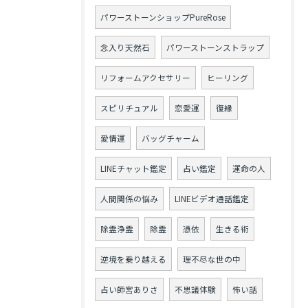
パワーストーンショップPureRose
念入り天然石
パワーストーンストラップ
リフォームアクセサリー
ヒーリング
スピリチュアル
恋愛運
復縁
愛情運
バッグチャーム
LINEチャット鑑定
占い鑑定
運命の人
人間関係の悩み
LINEビデオ通話鑑定
除霊浄霊
除霊
憑依
生きる術
逆境を乗り越える
理不尽な世の中
占い師宮ありさ
不思議体験
怖い話