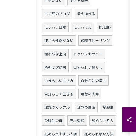
目標がない
生きる意味
占い師のブログ
考え過ぎる
モラハラ旦那
モラハラ夫
DV旦那
彼から連絡がない
縁結びヒーリング
理不尽な上司
トラウマセラピー
精神安定効果
自分らしい暮らし
自分らしい生き方
自分だけの幸せ
自分らしく生きる
理想の夫婦
理想のカップル
理想の生活
受験生
受験生の母
高校受験
舐められる人
舐められやすい人間
舐められない方法