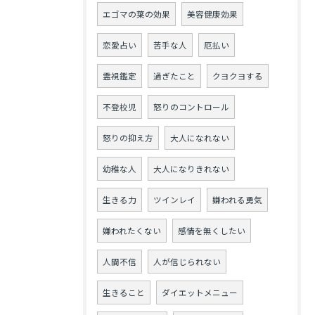
エゴマの葉の効果
美容健康効果
恋愛占い
苦手な人
厄払い
霊視鑑定
過ぎたこと
クヨクヨする
不登校児
怒りのコントロール
怒りの抑え方
大人になれない
幼稚な人
大人になりきれない
生きる力
ツインレイ
嫌われる勇気
嫌われたくない
感情を無くしたい
人間不信
人が信じられない
生きること
ダイエットメニュー