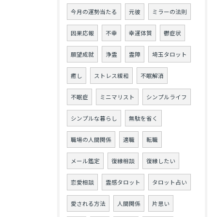
今月の運勢当たる
元彼
ミラーの法則
因果応報
不幸
幸運体質
鬱症状
願望成就
浄霊
霊障
埼玉タロット
癒し
ストレス緩和
不眠解消
不眠症
ミニマリスト
シンプルライフ
シンプルな暮らし
無駄を省く
職場の人間関係
適職
転職
メール鑑定
復縁相談
復縁したい
恋愛相談
霊感タロット
タロット占い
愛される方法
人間関係
片思い