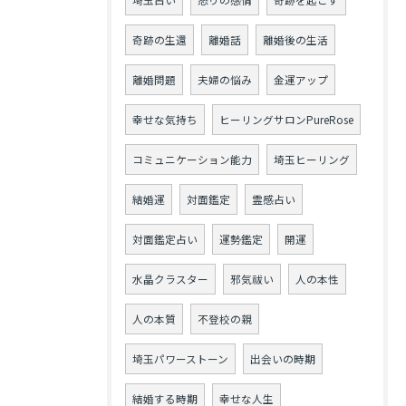
埼玉占い
怒りの感情
奇跡を起こす
奇跡の生還
離婚話
離婚後の生活
離婚問題
夫婦の悩み
金運アップ
幸せな気持ち
ヒーリングサロンPureRose
コミュニケーション能力
埼玉ヒーリング
結婚運
対面鑑定
霊感占い
対面鑑定占い
運勢鑑定
開運
水晶クラスター
邪気祓い
人の本性
人の本質
不登校の親
埼玉パワーストーン
出会いの時期
結婚する時期
幸せな人生