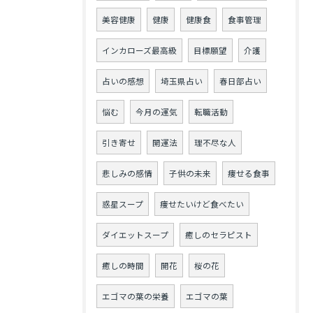
美容健康
健康
健康食
食事管理
インカローズ最高級
目標願望
介護
占いの感想
埼玉県占い
春日部占い
悩む
今月の運気
転職活動
引き寄せ
開運法
理不尽な人
悲しみの感情
子供の未来
痩せる食事
惑星スープ
痩せたいけど食べたい
ダイエットスープ
癒しのセラピスト
癒しの時間
開花
桜の花
エゴマの葉の栄養
エゴマの葉