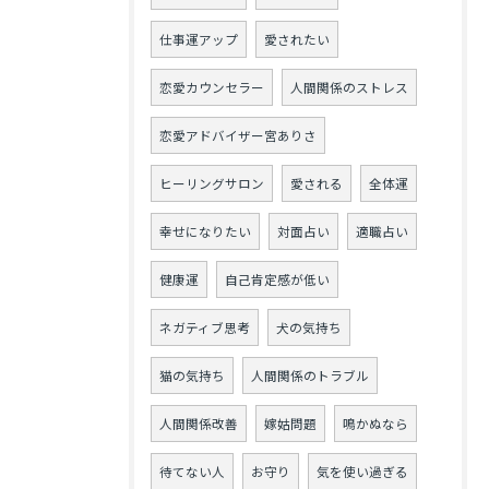
仕事運アップ
愛されたい
恋愛カウンセラー
人間関係のストレス
恋愛アドバイザー宮ありさ
ヒーリングサロン
愛される
全体運
幸せになりたい
対面占い
適職占い
健康運
自己肯定感が低い
ネガティブ思考
犬の気持ち
猫の気持ち
人間関係のトラブル
人間関係改善
嫁姑問題
鳴かぬなら
待てない人
お守り
気を使い過ぎる