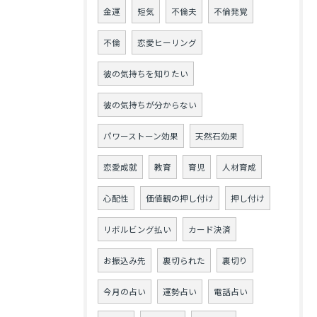
金運
短気
不倫夫
不倫発覚
不倫
恋愛ヒーリング
彼の気持ちを知りたい
彼の気持ちが分からない
パワーストーン効果
天然石効果
恋愛成就
教育
育児
人材育成
心配性
価値観の押し付け
押し付け
リボルビング払い
カード決済
お振込み先
裏切られた
裏切り
今月の占い
運勢占い
電話占い