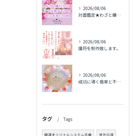
2026/08/06
対面鑑定★わざと嫌われるような発言をする彼の本音と今後★埼玉県M.K様
2026/08/06
護符を制作致します。
2026/08/06
成功に導く翡翠と不安解消のカルセドニー､魅力アップのローズクォーツのブレス★東京都N.K様
タグ
Tags
開運オリジナルシステム手帳
思念伝達