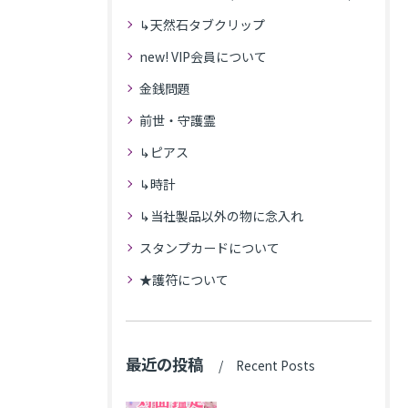
↳天然石タブクリップ
new! VIP会員について
金銭問題
前世・守護霊
↳ピアス
↳時計
↳当社製品以外の物に念入れ
スタンプカードについて
★護符について
最近の投稿
Recent Posts