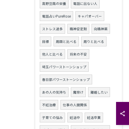
高野豆腐の栄養
電話に出ない人
電話占いPureRose
キャパオーバー
ストレス過多
精神安定剤
向精神薬
目標
周囲と比べる
周りと比べる
他人と比べる
将来の不安
埼玉パワーストーンショップ
春日部パワーストーンショップ
あの人の気持ち
魔除け
離婚したい
不妊治療
仕事の人間関係
子育ての悩み
妊活中
妊活卒業