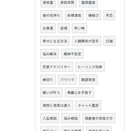
憑依霊
憑依体質
霊感霊視
彼の気持ち
目標達成
縁結び
失恋
仕事運
逆境
辛い時
幸せになる方法
人間関係が苦手
幻滅
悩み解決
精神不安定
恋愛アドバイザー
ヒーリング効果
縁切り
パワハラ
願望実現
願いが叶う
執着心を手放す
理想と現実は違う
チャット鑑定
人生相談
悩み相談
偽善者の見抜き方