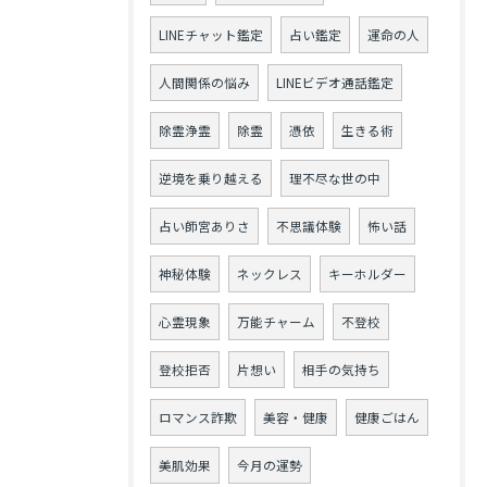
LINEチャット鑑定
占い鑑定
運命の人
人間関係の悩み
LINEビデオ通話鑑定
除霊浄霊
除霊
憑依
生きる術
逆境を乗り越える
理不尽な世の中
占い師宮ありさ
不思議体験
怖い話
神秘体験
ネックレス
キーホルダー
心霊現象
万能チャーム
不登校
登校拒否
片想い
相手の気持ち
ロマンス詐欺
美容・健康
健康ごはん
美肌効果
今月の運勢