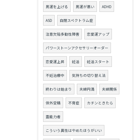
男運を上げる
男運が悪い
ADHD
ASD
自閉スペクトラム症
注意欠陥多動性障害
恋愛運アップ
パワーストーンアクセサリーオーダー
恋愛運上昇
妊活
妊活スタート
不妊治療中
気持ちの切り替え法
終わりは始まり
夫婦円満
夫婦関係
体外受精
不育症
カチンときたら
霊能力者
こういう異性はやめたほうがいい