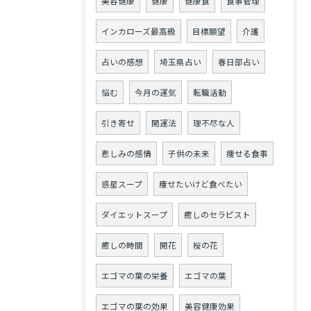
美容健康
健康
健康食
食事管理
インカローズ最高級
目標願望
介護
占いの感想
埼玉県占い
春日部占い
悩む
今月の運気
転職活動
引き寄せ
開運法
理不尽な人
悲しみの感情
子供の未来
痩せる食事
惑星スープ
痩せたいけど食べたい
ダイエットスープ
癒しのセラピスト
癒しの時間
開花
桜の花
エゴマの葉の栄養
エゴマの葉
エゴマの葉の効果
美容健康効果