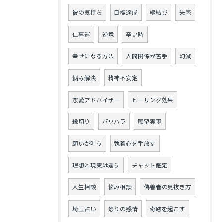
彼の気持ち
目標達成
縁結び
失恋
仕事運
逆境
辛い時
幸せになる方法
人間関係が苦手
幻滅
悩み解決
精神不安定
恋愛アドバイザー
ヒーリング効果
縁切り
パワハラ
願望実現
願いが叶う
執着心を手放す
理想と現実は違う
チャット鑑定
人生相談
悩み相談
偽善者の見抜き方
埼玉占い
怒りの感情
奇跡を起こす