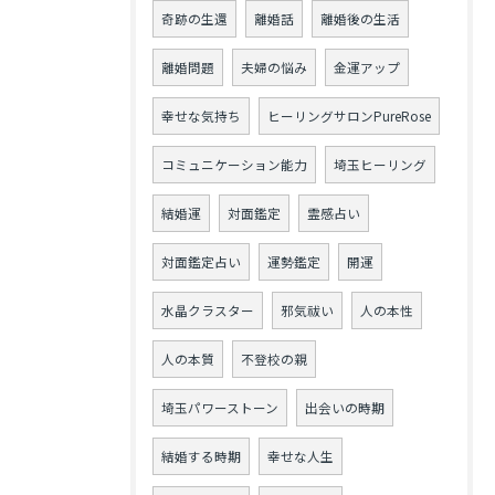
奇跡の生還
離婚話
離婚後の生活
離婚問題
夫婦の悩み
金運アップ
幸せな気持ち
ヒーリングサロンPureRose
コミュニケーション能力
埼玉ヒーリング
結婚運
対面鑑定
霊感占い
対面鑑定占い
運勢鑑定
開運
水晶クラスター
邪気祓い
人の本性
人の本質
不登校の親
埼玉パワーストーン
出会いの時期
結婚する時期
幸せな人生