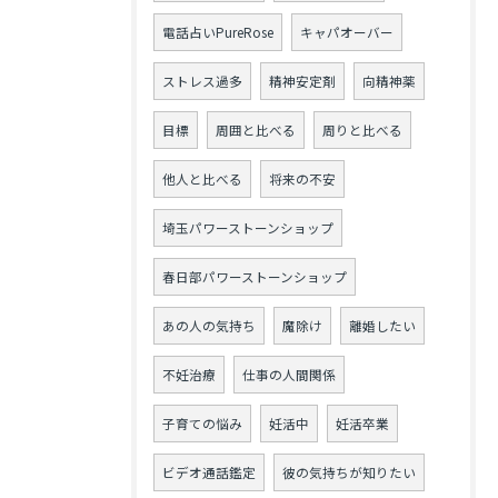
電話占いPureRose
キャパオーバー
ストレス過多
精神安定剤
向精神薬
目標
周囲と比べる
周りと比べる
他人と比べる
将来の不安
埼玉パワーストーンショップ
春日部パワーストーンショップ
あの人の気持ち
魔除け
離婚したい
不妊治療
仕事の人間関係
子育ての悩み
妊活中
妊活卒業
ビデオ通話鑑定
彼の気持ちが知りたい