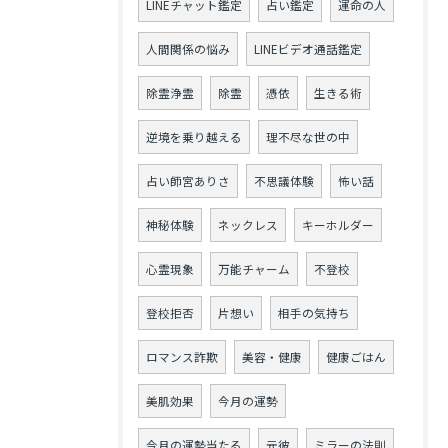
LINEチャット鑑定
占い鑑定
運命の人
人間関係の悩み
LINEビデオ通話鑑定
除霊浄霊
除霊
憑依
生きる術
逆境を乗り越える
理不尽な世の中
占い師宮ありさ
不思議体験
怖い話
神秘体験
ネックレス
キーホルダー
心霊現象
万能チャーム
不登校
登校拒否
片想い
相手の気持ち
ロマンス詐欺
美容・健康
健康ごはん
美肌効果
今月の運勢
今月の運勢当たる
元彼
ミラーの法則