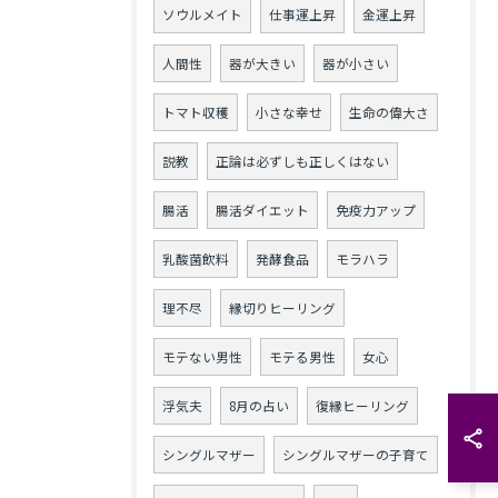
ソウルメイト
仕事運上昇
金運上昇
人間性
器が大きい
器が小さい
トマト収穫
小さな幸せ
生命の偉大さ
説教
正論は必ずしも正しくはない
腸活
腸活ダイエット
免疫力アップ
乳酸菌飲料
発酵食品
モラハラ
理不尽
縁切りヒーリング
モテない男性
モテる男性
女心
浮気夫
8月の占い
復縁ヒーリング
シングルマザー
シングルマザーの子育て