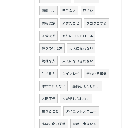
恋愛占い
苦手な人
厄払い
霊視鑑定
過ぎたこと
クヨクヨする
不登校児
怒りのコントロール
怒りの抑え方
大人になれない
幼稚な人
大人になりきれない
生きる力
ツインレイ
嫌われる勇気
嫌われたくない
感情を無くしたい
人間不信
人が信じられない
生きること
ダイエットメニュー
高野豆腐の栄養
電話に出ない人