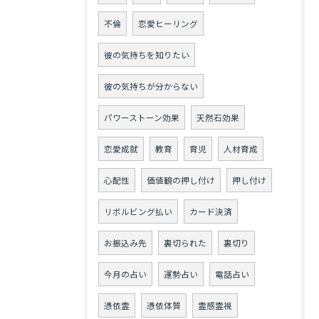
不倫
恋愛ヒーリング
彼の気持ちを知りたい
彼の気持ちが分からない
パワーストーン効果
天然石効果
恋愛成就
教育
育児
人材育成
心配性
価値観の押し付け
押し付け
リボルビング払い
カード決済
お振込み先
裏切られた
裏切り
今月の占い
運勢占い
電話占い
憑依霊
憑依体質
霊感霊視