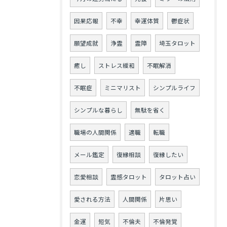
因果応報
不幸
幸運体質
鬱症状
願望成就
浄霊
霊障
埼玉タロット
癒し
ストレス緩和
不眠解消
不眠症
ミニマリスト
シンプルライフ
シンプルな暮らし
無駄を省く
職場の人間関係
適職
転職
メール鑑定
復縁相談
復縁したい
恋愛相談
霊感タロット
タロット占い
愛される方法
人間関係
片思い
金運
短気
不倫夫
不倫発覚