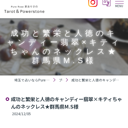
成功と繁栄と人徳のキ
ャンディー翡翠×キティ
ちゃんのネックレス★
群馬県M.S様
埼玉で占いならPure Rose 宮ありさのTarot＆Powerstone
ブログ
成功と繁栄と人徳のキャンディー翡翠×キティちゃんのネックレス★群馬県M.S様
成功と繁栄と人徳のキャンディー翡翠×キティちゃ
んのネックレス★群馬県M.S様
2024/12/05