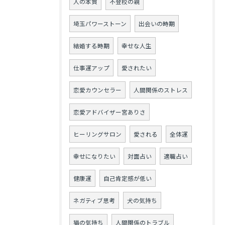
人の本質
不登校の親
埼玉パワーストーン
出会いの時期
結婚する時期
幸せな人生
仕事運アップ
愛されたい
恋愛カウンセラー
人間関係のストレス
恋愛アドバイザー宮ありさ
ヒーリングサロン
愛される
全体運
幸せになりたい
対面占い
適職占い
健康運
自己肯定感が低い
ネガティブ思考
犬の気持ち
猫の気持ち
人間関係のトラブル