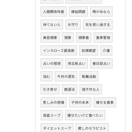
人間関係改善
嫁姑問題
鳴かぬなら
待てない人
お守り
気を使い過ぎる
美容健康
健康
健康食
食事管理
インカローズ最高級
目標願望
介護
占いの感想
埼玉県占い
春日部占い
悩む
今月の運気
転職活動
引き寄せ
開運法
理不尽な人
悲しみの感情
子供の未来
痩せる食事
惑星スープ
痩せたいけど食べたい
ダイエットスープ
癒しのセラピスト