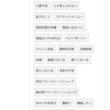
人間不信
人が信じられない
生きること
ダイエットメニュー
高野豆腐の栄養
電話に出ない人
電話占いPureRose
キャパオーバー
ストレス過多
精神安定剤
向精神薬
目標
周囲と比べる
周りと比べる
他人と比べる
将来の不安
埼玉パワーストーンショップ
春日部パワーストーンショップ
あの人の気持ち
魔除け
離婚したい