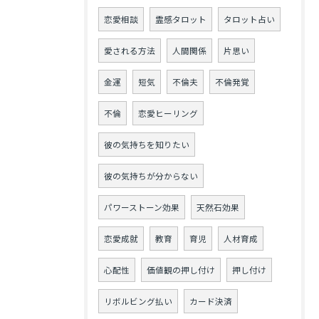
恋愛相談
霊感タロット
タロット占い
愛される方法
人間関係
片思い
金運
短気
不倫夫
不倫発覚
不倫
恋愛ヒーリング
彼の気持ちを知りたい
彼の気持ちが分からない
パワーストーン効果
天然石効果
恋愛成就
教育
育児
人材育成
心配性
価値観の押し付け
押し付け
リボルビング払い
カード決済