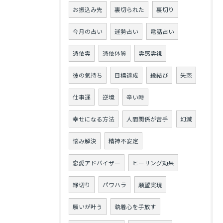
お振込み先
裏切られた
裏切り
今月の占い
運勢占い
電話占い
憑依霊
憑依体質
霊感霊視
彼の気持ち
目標達成
縁結び
失恋
仕事運
逆境
辛い時
幸せになる方法
人間関係が苦手
幻滅
悩み解決
精神不安定
恋愛アドバイザー
ヒーリング効果
縁切り
パワハラ
願望実現
願いが叶う
執着心を手放す