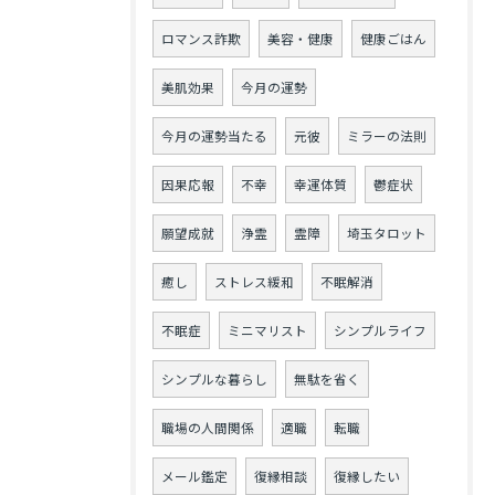
ロマンス詐欺
美容・健康
健康ごはん
美肌効果
今月の運勢
今月の運勢当たる
元彼
ミラーの法則
因果応報
不幸
幸運体質
鬱症状
願望成就
浄霊
霊障
埼玉タロット
癒し
ストレス緩和
不眠解消
不眠症
ミニマリスト
シンプルライフ
シンプルな暮らし
無駄を省く
職場の人間関係
適職
転職
メール鑑定
復縁相談
復縁したい