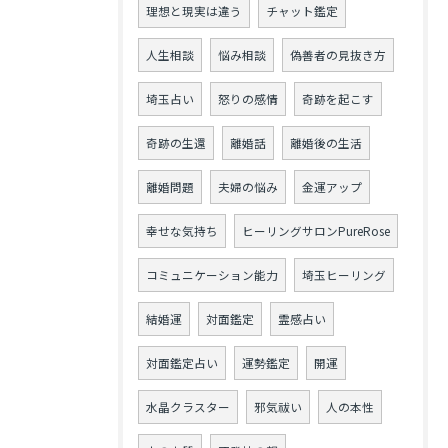
理想と現実は違う
チャット鑑定
人生相談
悩み相談
偽善者の見抜き方
埼玉占い
怒りの感情
奇跡を起こす
奇跡の生還
離婚話
離婚後の生活
離婚問題
夫婦の悩み
金運アップ
幸せな気持ち
ヒーリングサロンPureRose
コミュニケーション能力
埼玉ヒーリング
結婚運
対面鑑定
霊感占い
対面鑑定占い
運勢鑑定
開運
水晶クラスター
邪気祓い
人の本性