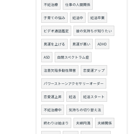
不妊治療
仕事の人間関係
子育ての悩み
妊活中
妊活卒業
ビデオ通話鑑定
彼の気持ちが知りたい
男運を上げる
男運が悪い
ADHD
ASD
自閉スペクトラム症
注意欠陥多動性障害
恋愛運アップ
パワーストーンアクセサリーオーダー
恋愛運上昇
妊活
妊活スタート
不妊治療中
気持ちの切り替え法
終わりは始まり
夫婦円満
夫婦関係