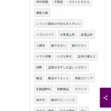
体外受精
不育症
カチンときたら
霊能力者
こういう異性はやめたほうがいい
ソウルメイト
仕事運上昇
金運上昇
人間性
器が大きい
器が小さい
トマト収穫
小さな幸せ
生命の偉大さ
説教
正論は必ずしも正しくはない
腸活
腸活ダイエット
免疫力アップ
乳酸菌飲料
発酵食品
モラハラ
理不尽
縁切りヒーリング
モテない男性
モテる男性
女心