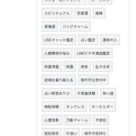
スピリチュアル
恋愛運
復縁
愛情運
バッグチャーム
LINEチャット鑑定
占い鑑定
運命の人
人間関係の悩み
LINEビデオ通話鑑定
除霊浄霊
除霊
憑依
生きる術
逆境を乗り越える
理不尽な世の中
占い師宮ありさ
不思議体験
怖い話
神秘体験
ネックレス
キーホルダー
心霊現象
万能チャーム
不登校
登校拒否
片想い
相手の気持ち