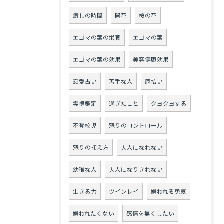
癒しの時間
開花
桜の花
エゴマの葉の栄養
エゴマの葉
エゴマの葉の効果
美容健康効果
恋愛占い
苦手な人
厄払い
霊視鑑定
過ぎたこと
クヨクヨする
不登校児
怒りのコントロール
怒りの抑え方
大人になれない
幼稚な人
大人になりきれない
生きる力
ツインレイ
嫌われる勇気
嫌われたくない
感情を無くしたい