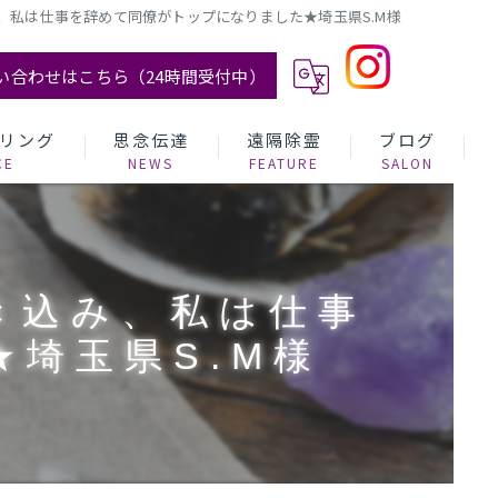
、私は仕事を辞めて同僚がトップになりました★埼玉県S.M様
い合わせはこちら（24時間受付中）
リング
思念伝達
遠隔除霊
ブログ
き込み、私は仕事
埼玉県S.M様