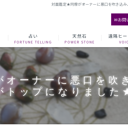
対面鑑定★同僚がオーナーに悪口を吹き込み
✉お問
て
占い
天然石
遠隔ヒー
がオーナーに悪口を吹
がトップになりました★