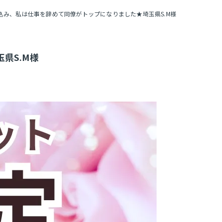
込み、私は仕事を辞めて同僚がトップになりました★埼玉県S.M様
県S.M様