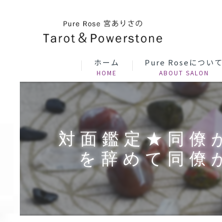
ホーム
Pure Roseについ
対面鑑定★同僚
を辞めて同僚