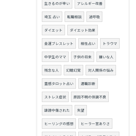
生きるのが辛い
アレルギー改善
埼玉 占い
転職相談
過呼吸
ダイエット
ダイエット効果
金運ブレスレット
相性占い
トラウマ
中学生のママ
子供の将来
嫌いな人
残念な人
幻聴幻覚
対人関係の悩み
霊感タロット占い
適職診断
ストレス症状
原因不明の体調不良
誹謗中傷された
失望
ヒーリングの感想
ヒーラー宮ありさ