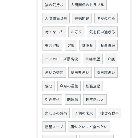
猫の気持ち
人間関係のトラブル
人間関係改善
嫁姑問題
鳴かぬなら
待てない人
お守り
気を使い過ぎる
美容健康
健康
健康食
食事管理
インカローズ最高級
目標願望
介護
占いの感想
埼玉県占い
春日部占い
悩む
今月の運気
転職活動
引き寄せ
開運法
理不尽な人
悲しみの感情
子供の未来
痩せる食事
惑星スープ
痩せたいけど食べたい