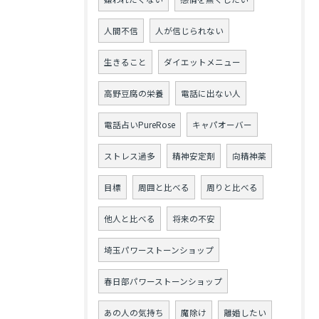
人間不信
人が信じられない
生きること
ダイエットメニュー
高野豆腐の栄養
電話に出ない人
電話占いPureRose
キャパオーバー
ストレス過多
精神安定剤
向精神薬
目標
周囲と比べる
周りと比べる
他人と比べる
将来の不安
埼玉パワーストーンショップ
春日部パワーストーンショップ
あの人の気持ち
魔除け
離婚したい