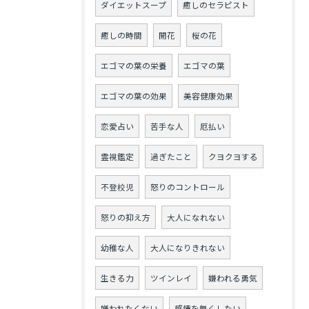
ダイエットスープ
癒しのセラピスト
癒しの時間
開花
桜の花
エゴマの葉の栄養
エゴマの葉
エゴマの葉の効果
美容健康効果
恋愛占い
苦手な人
厄払い
霊視鑑定
過ぎたこと
クヨクヨする
不登校児
怒りのコントロール
怒りの抑え方
大人になれない
幼稚な人
大人になりきれない
生きる力
ツインレイ
嫌われる勇気
嫌われたくない
感情を無くしたい