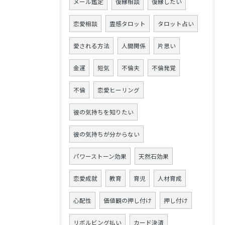
メール鑑定
復縁相談
復縁したい
恋愛相談
霊感タロット
タロット占い
愛される方法
人間関係
片思い
金運
短気
不倫夫
不倫発覚
不倫
恋愛ヒーリング
彼の気持ちを知りたい
彼の気持ちが分からない
パワーストーン効果
天然石効果
恋愛成就
教育
育児
人材育成
心配性
価値観の押し付け
押し付け
リボルビング払い
カード決済