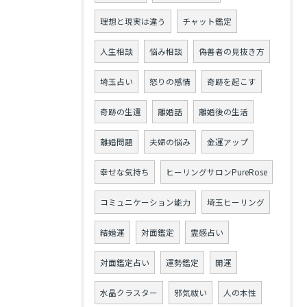
理想と現実は違う
チャット鑑定
人生相談
悩み相談
偽善者の見抜き方
埼玉占い
怒りの感情
奇跡を起こす
奇跡の生還
離婚話
離婚後の生活
離婚問題
夫婦の悩み
金運アップ
幸せな気持ち
ヒーリングサロンPureRose
コミュニケーション能力
埼玉ヒーリング
結婚運
対面鑑定
霊感占い
対面鑑定占い
運勢鑑定
開運
水晶クラスター
邪気祓い
人の本性