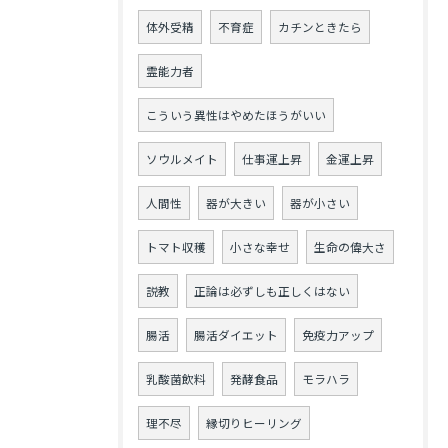
体外受精
不育症
カチンときたら
霊能力者
こういう異性はやめたほうがいい
ソウルメイト
仕事運上昇
金運上昇
人間性
器が大きい
器が小さい
トマト収穫
小さな幸せ
生命の偉大さ
説教
正論は必ずしも正しくはない
腸活
腸活ダイエット
免疫力アップ
乳酸菌飲料
発酵食品
モラハラ
理不尽
縁切りヒーリング