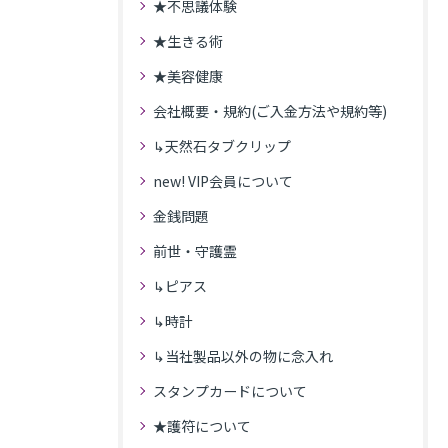
★不思議体験
★生きる術
★美容健康
会社概要・規約(ご入金方法や規約等)
↳天然石タブクリップ
new! VIP会員について
金銭問題
前世・守護霊
↳ピアス
↳時計
↳当社製品以外の物に念入れ
スタンプカードについて
★護符について