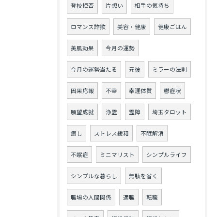
登校拒否
片想い
相手の気持ち
ロマンス詐欺
美容・健康
健康ごはん
美肌効果
今月の運勢
今月の運勢当たる
元彼
ミラーの法則
因果応報
不幸
幸運体質
鬱症状
願望成就
浄霊
霊障
埼玉タロット
癒し
ストレス緩和
不眠解消
不眠症
ミニマリスト
シンプルライフ
シンプルな暮らし
無駄を省く
職場の人間関係
適職
転職