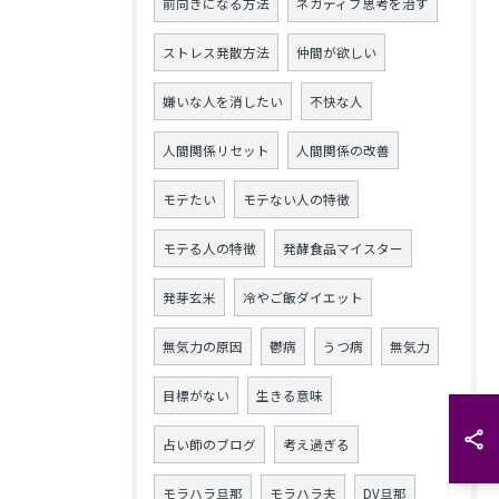
前向きになる方法
ネガティブ思考を治す
ストレス発散方法
仲間が欲しい
嫌いな人を消したい
不快な人
人間関係リセット
人間関係の改善
モテたい
モテない人の特徴
モテる人の特徴
発酵食品マイスター
発芽玄米
冷やご飯ダイエット
無気力の原因
鬱病
うつ病
無気力
目標がない
生きる意味
占い師のブログ
考え過ぎる
モラハラ旦那
モラハラ夫
DV旦那