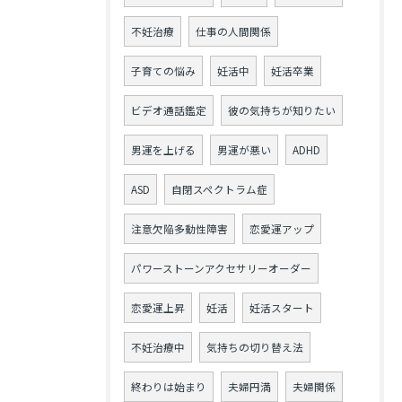
不妊治療
仕事の人間関係
子育ての悩み
妊活中
妊活卒業
ビデオ通話鑑定
彼の気持ちが知りたい
男運を上げる
男運が悪い
ADHD
ASD
自閉スペクトラム症
注意欠陥多動性障害
恋愛運アップ
パワーストーンアクセサリーオーダー
恋愛運上昇
妊活
妊活スタート
不妊治療中
気持ちの切り替え法
終わりは始まり
夫婦円満
夫婦関係