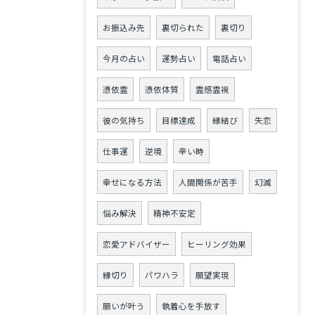
お振込み先
裏切られた
裏切り
今月の占い
運勢占い
電話占い
憑依霊
憑依体質
霊感霊視
彼の気持ち
目標達成
縁結び
失恋
仕事運
逆境
辛い時
幸せになる方法
人間関係が苦手
幻滅
悩み解決
精神不安定
恋愛アドバイザー
ヒーリング効果
縁切り
パワハラ
願望実現
願いが叶う
執着心を手放す