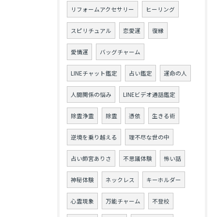
リフォームアクセサリー
ヒーリング
スピリチュアル
恋愛運
復縁
愛情運
バッグチャーム
LINEチャット鑑定
占い鑑定
運命の人
人間関係の悩み
LINEビデオ通話鑑定
除霊浄霊
除霊
憑依
生きる術
逆境を乗り越える
理不尽な世の中
占い師宮ありさ
不思議体験
怖い話
神秘体験
ネックレス
キーホルダー
心霊現象
万能チャーム
不登校