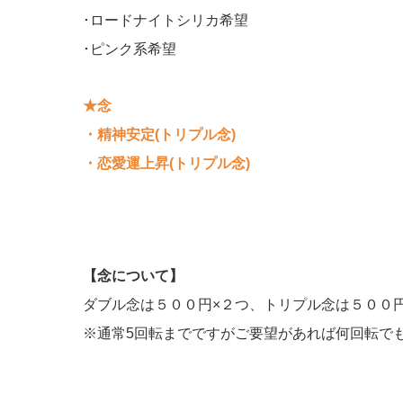
･ロードナイトシリカ希望
･ピンク系希望
★念
・精神安定(トリプル念)
・恋愛運上昇(トリプル念)
【念について】
ダブル念は５００円×２つ、トリプル念は５００
※通常5回転までですがご要望があれば何回転で