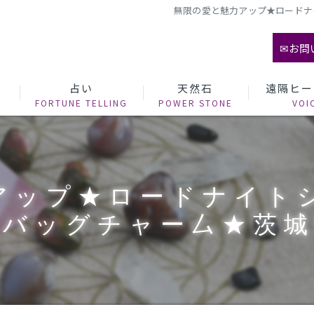
無限の愛と魅力アップ★ロードナ
✉お問
て
占い
天然石
遠隔ヒー
アップ★ロードナイト
バッグチャー厶★茨城