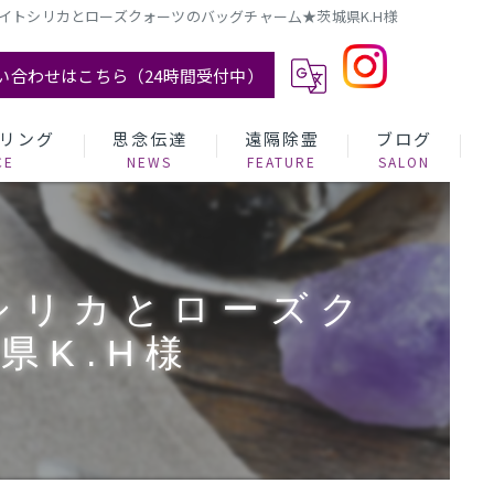
イトシリカとローズクォーツのバッグチャー厶★茨城県K.H様
い合わせはこちら（24時間受付中）
リング
思念伝達
遠隔除霊
ブログ
シリカとローズク
県K.H様