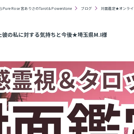
re Rose 宮ありさのTarot＆Powerstone
ブログ
対面鑑定★オンライ
彼の私に対する気持ちと今後★埼玉県M.I様