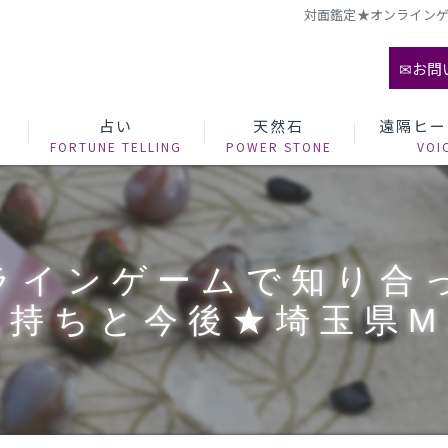
対面鑑定★オンラインゲ
✉お問
て
占い
天然石
遠隔ヒー
ラインゲームで知り合
気持ちと今後★埼玉県M.