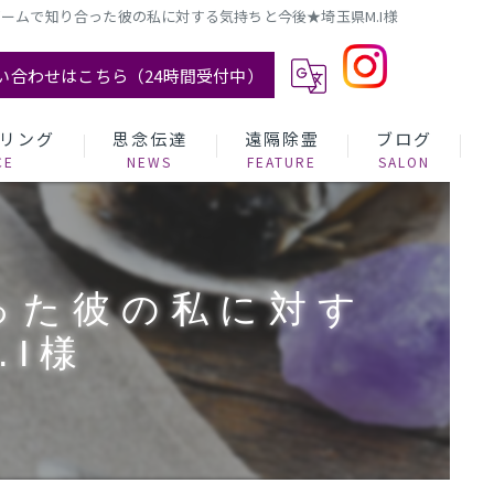
ームで知り合った彼の私に対する気持ちと今後★埼玉県M.I様
い合わせはこちら（24時間受付中）
リング
思念伝達
遠隔除霊
ブログ
った彼の私に対す
I様