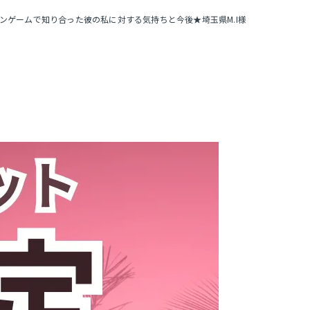
ンゲームで知り合った彼の私に対する気持ちと今後★埼玉県M.I様