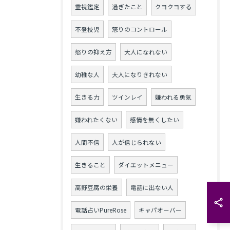
霊視鑑定
過ぎたこと
クヨクヨする
不登校児
怒りのコントロール
怒りの抑え方
大人になれない
幼稚な人
大人になりきれない
生きる力
ツインレイ
嫌われる勇気
嫌われたくない
感情を無くしたい
人間不信
人が信じられない
生きること
ダイエットメニュー
高野豆腐の栄養
電話に出ない人
電話占いPureRose
キャパオーバー