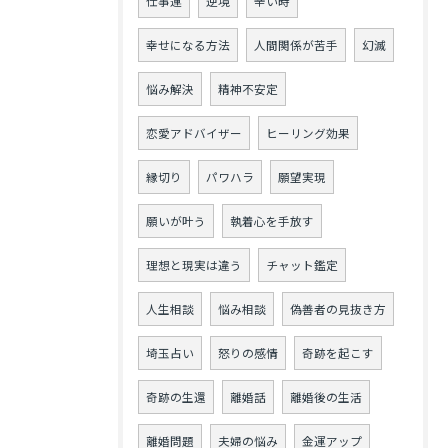
仕事運
逆境
辛い時
幸せになる方法
人間関係が苦手
幻滅
悩み解決
精神不安定
恋愛アドバイザー
ヒーリング効果
縁切り
パワハラ
願望実現
願いが叶う
執着心を手放す
理想と現実は違う
チャット鑑定
人生相談
悩み相談
偽善者の見抜き方
埼玉占い
怒りの感情
奇跡を起こす
奇跡の生還
離婚話
離婚後の生活
離婚問題
夫婦の悩み
金運アップ