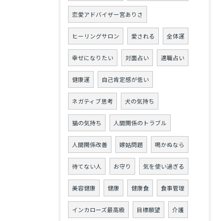
恋愛アドバイザー宮ありさ
ヒーリングサロン
愛される
全体運
幸せになりたい
対面占い
適職占い
健康運
自己肯定感が低い
ネガティブ思考
犬の気持ち
猫の気持ち
人間関係のトラブル
人間関係改善
嫁姑問題
鳴かぬなら
待てない人
お守り
気を使い過ぎる
美容健康
健康
健康食
食事管理
インカローズ最高級
目標願望
介護