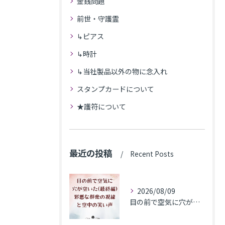
金銭問題
前世・守護霊
↳ピアス
↳時計
↳当社製品以外の物に念入れ
スタンプカードについて
★護符について
最近の投稿
Recent Posts
2026/08/09
目の前で空気に穴が空いた(最終編)邪悪な群衆の視線と空中の笑い声