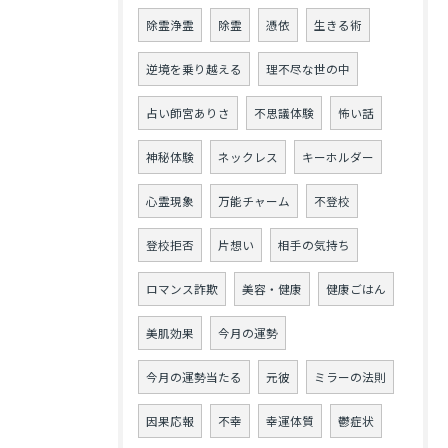
除霊浄霊
除霊
憑依
生きる術
逆境を乗り越える
理不尽な世の中
占い師宮ありさ
不思議体験
怖い話
神秘体験
ネックレス
キーホルダー
心霊現象
万能チャーム
不登校
登校拒否
片想い
相手の気持ち
ロマンス詐欺
美容・健康
健康ごはん
美肌効果
今月の運勢
今月の運勢当たる
元彼
ミラーの法則
因果応報
不幸
幸運体質
鬱症状