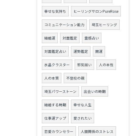
幸せな気持ち
ヒーリングサロンPureRose
コミュニケーション能力
埼玉ヒーリング
結婚運
対面鑑定
霊感占い
対面鑑定占い
運勢鑑定
開運
水晶クラスター
邪気祓い
人の本性
人の本質
不登校の親
埼玉パワーストーン
出会いの時期
結婚する時期
幸せな人生
仕事運アップ
愛されたい
恋愛カウンセラー
人間関係のストレス