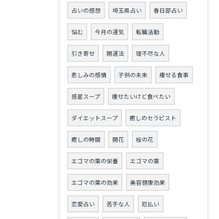
占いの感想
埼玉県占い
春日部占い
悩む
今月の運気
転職活動
引き寄せ
開運法
理不尽な人
悲しみの感情
子供の未来
痩せる食事
惑星スープ
痩せたいけど食べたい
ダイエットスープ
癒しのセラピスト
癒しの時間
開花
桜の花
エゴマの葉の栄養
エゴマの葉
エゴマの葉の効果
美容健康効果
恋愛占い
苦手な人
厄払い