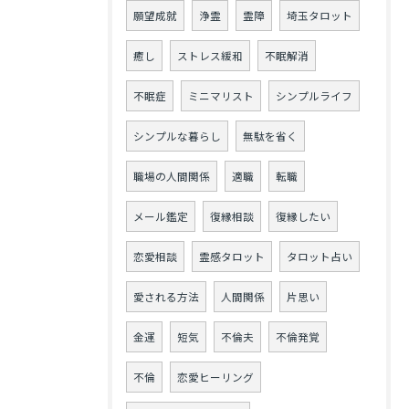
願望成就
浄霊
霊障
埼玉タロット
癒し
ストレス緩和
不眠解消
不眠症
ミニマリスト
シンプルライフ
シンプルな暮らし
無駄を省く
職場の人間関係
適職
転職
メール鑑定
復縁相談
復縁したい
恋愛相談
霊感タロット
タロット占い
愛される方法
人間関係
片思い
金運
短気
不倫夫
不倫発覚
不倫
恋愛ヒーリング