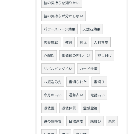
彼の気持ちを知りたい
彼の気持ちが分からない
パワーストーン効果
天然石効果
恋愛成就
教育
育児
人材育成
心配性
価値観の押し付け
押し付け
リボルビング払い
カード決済
お振込み先
裏切られた
裏切り
今月の占い
運勢占い
電話占い
憑依霊
憑依体質
霊感霊視
彼の気持ち
目標達成
縁結び
失恋