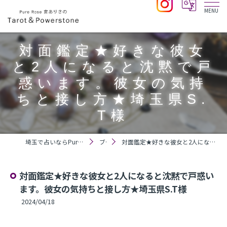
対面鑑定★好きな彼女
と2人になると沈黙で戸
惑います。彼女の気持
ちと接し方★埼玉県S.
T様
埼玉で占いならPure Rose 宮ありさのTarot＆Powerstone
ブログ
対面鑑定★好きな彼女と2人になると沈黙で戸惑います。彼女の気持ちと接し方★埼玉県S.T様
対面鑑定★好きな彼女と2人になると沈黙で戸惑い
ます。彼女の気持ちと接し方★埼玉県S.T様
2024/04/18