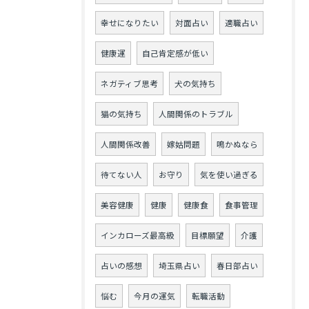
幸せになりたい
対面占い
適職占い
健康運
自己肯定感が低い
ネガティブ思考
犬の気持ち
猫の気持ち
人間関係のトラブル
人間関係改善
嫁姑問題
鳴かぬなら
待てない人
お守り
気を使い過ぎる
美容健康
健康
健康食
食事管理
インカローズ最高級
目標願望
介護
占いの感想
埼玉県占い
春日部占い
悩む
今月の運気
転職活動