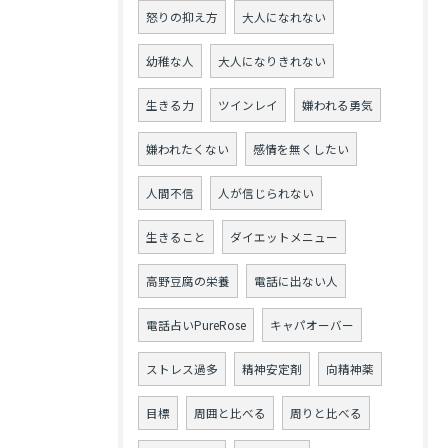
怒りの抑え方
大人になれない
幼稚な人
大人になりきれない
生きる力
ツインレイ
嫌われる勇気
嫌われたくない
感情を無くしたい
人間不信
人が信じられない
生きること
ダイエットメニュー
高野豆腐の栄養
電話に出ない人
電話占いPureRose
キャパオーバー
ストレス過多
精神安定剤
向精神薬
目標
周囲と比べる
周りと比べる