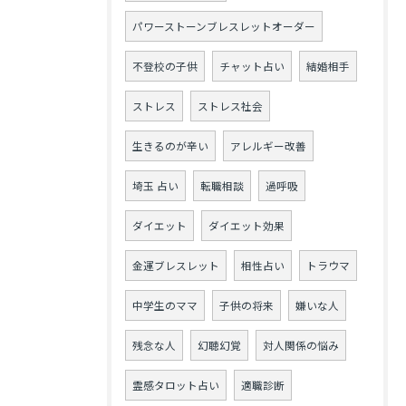
パワーストーンブレスレットオーダー
不登校の子供
チャット占い
結婚相手
ストレス
ストレス社会
生きるのが辛い
アレルギー改善
埼玉 占い
転職相談
過呼吸
ダイエット
ダイエット効果
金運ブレスレット
相性占い
トラウマ
中学生のママ
子供の将来
嫌いな人
残念な人
幻聴幻覚
対人関係の悩み
霊感タロット占い
適職診断