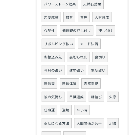
パワーストーン効果
天然石効果
恋愛成就
教育
育児
人材育成
心配性
価値観の押し付け
押し付け
リボルビング払い
カード決済
お振込み先
裏切られた
裏切り
今月の占い
運勢占い
電話占い
憑依霊
憑依体質
霊感霊視
彼の気持ち
目標達成
縁結び
失恋
仕事運
逆境
辛い時
幸せになる方法
人間関係が苦手
幻滅