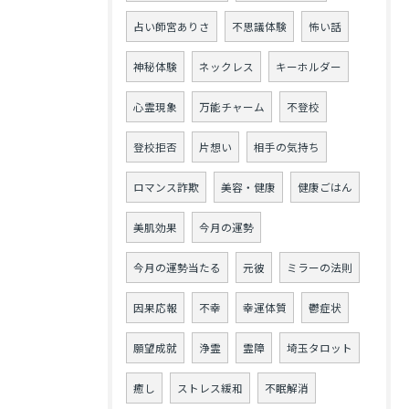
占い師宮ありさ
不思議体験
怖い話
神秘体験
ネックレス
キーホルダー
心霊現象
万能チャーム
不登校
登校拒否
片想い
相手の気持ち
ロマンス詐欺
美容・健康
健康ごはん
美肌効果
今月の運勢
今月の運勢当たる
元彼
ミラーの法則
因果応報
不幸
幸運体質
鬱症状
願望成就
浄霊
霊障
埼玉タロット
癒し
ストレス緩和
不眠解消