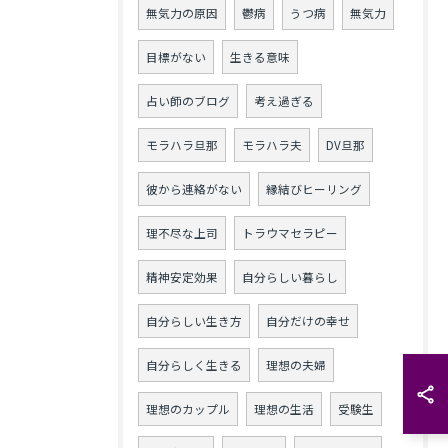
無気力の原因
鬱病
うつ病
無気力
目標がない
生きる意味
占い師のブログ
考え過ぎる
モラハラ旦那
モラハラ夫
DV旦那
彼から連絡がない
縁結びヒーリング
理不尽な上司
トラウマセラピー
精神安定効果
自分らしい暮らし
自分らしい生き方
自分だけの幸せ
自分らしく生きる
理想の夫婦
理想のカップル
理想の生活
受験生