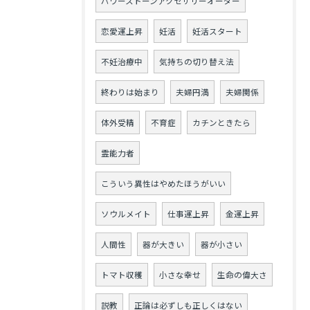
パワーストーンアクセサリーオーダー
恋愛運上昇
妊活
妊活スタート
不妊治療中
気持ちの切り替え法
終わりは始まり
夫婦円満
夫婦関係
体外受精
不育症
カチンときたら
霊能力者
こういう異性はやめたほうがいい
ソウルメイト
仕事運上昇
金運上昇
人間性
器が大きい
器が小さい
トマト収穫
小さな幸せ
生命の偉大さ
説教
正論は必ずしも正しくはない