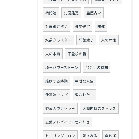
結婚運
対面鑑定
霊感占い
対面鑑定占い
運勢鑑定
開運
水晶クラスター
邪気祓い
人の本性
人の本質
不登校の親
埼玉パワーストーン
出会いの時期
結婚する時期
幸せな人生
仕事運アップ
愛されたい
恋愛カウンセラー
人間関係のストレス
恋愛アドバイザー宮ありさ
ヒーリングサロン
愛される
全体運