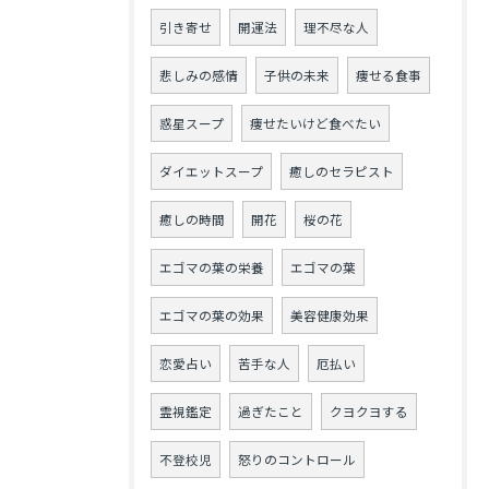
引き寄せ
開運法
理不尽な人
悲しみの感情
子供の未来
痩せる食事
惑星スープ
痩せたいけど食べたい
ダイエットスープ
癒しのセラピスト
癒しの時間
開花
桜の花
エゴマの葉の栄養
エゴマの葉
エゴマの葉の効果
美容健康効果
恋愛占い
苦手な人
厄払い
霊視鑑定
過ぎたこと
クヨクヨする
不登校児
怒りのコントロール