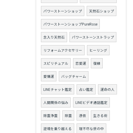
パワーストーンショップ
天然石ショップ
パワーストーンショップPureRose
念入り天然石
パワーストーンストラップ
リフォームアクセサリー
ヒーリング
スピリチュアル
恋愛運
復縁
愛情運
バッグチャーム
LINEチャット鑑定
占い鑑定
運命の人
人間関係の悩み
LINEビデオ通話鑑定
除霊浄霊
除霊
憑依
生きる術
逆境を乗り越える
理不尽な世の中