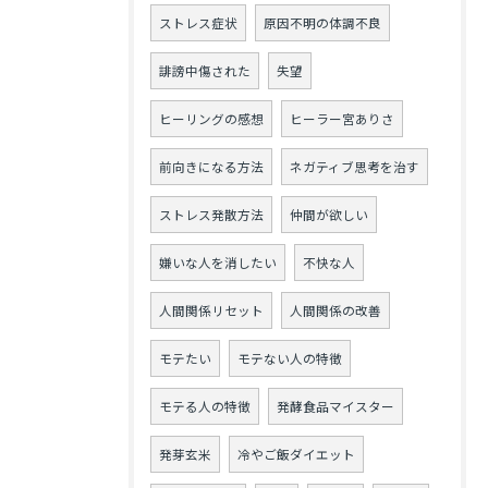
ストレス症状
原因不明の体調不良
誹謗中傷された
失望
ヒーリングの感想
ヒーラー宮ありさ
前向きになる方法
ネガティブ思考を治す
ストレス発散方法
仲間が欲しい
嫌いな人を消したい
不快な人
人間関係リセット
人間関係の改善
モテたい
モテない人の特徴
モテる人の特徴
発酵食品マイスター
発芽玄米
冷やご飯ダイエット