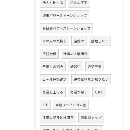
他人と比べる
将来の不安
埼玉パワーストーンショップ
春日部パワーストーンショップ
あの人の気持ち
魔除け
離婚したい
不妊治療
仕事の人間関係
子育ての悩み
妊活中
妊活卒業
ビデオ通話鑑定
彼の気持ちが知りたい
男運を上げる
男運が悪い
ADHD
ASD
自閉スペクトラム症
注意欠陥多動性障害
恋愛運アップ