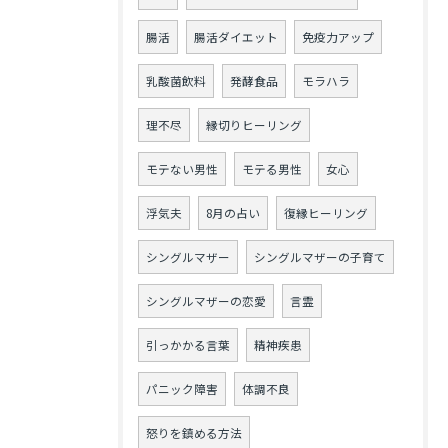
腸活
腸活ダイエット
免疫力アップ
乳酸菌飲料
発酵食品
モラハラ
理不尽
縁切りヒーリング
モテない男性
モテる男性
女心
浮気夫
8月の占い
復縁ヒーリング
シングルマザー
シングルマザーの子育て
シングルマザーの恋愛
言霊
引っかかる言葉
精神疾患
パニック障害
体調不良
怒りを鎮める方法