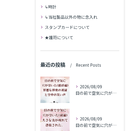
↳時計
↳当社製品以外の物に念入れ
スタンプカードについて
★護符について
最近の投稿
Recent Posts
2026/08/09
目の前で空気に穴が空いた(最終編)邪悪な群衆の視線と空中の笑い声
2026/08/09
目の前で空気に穴が空いた(続編)大きな炎が現れて憑依された。