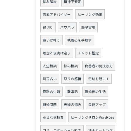
悩み解決
精神不安定
恋愛アドバイザー
ヒーリング効果
縁切り
パワハラ
願望実現
願いが叶う
執着心を手放す
理想と現実は違う
チャット鑑定
人生相談
悩み相談
偽善者の見抜き方
埼玉占い
怒りの感情
奇跡を起こす
奇跡の生還
離婚話
離婚後の生活
離婚問題
夫婦の悩み
金運アップ
幸せな気持ち
ヒーリングサロンPureRose
コミュニケーション能力
埼玉ヒーリング