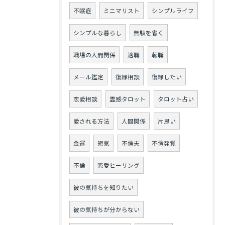
不眠症
ミニマリスト
シンプルライフ
シンプルな暮らし
無駄を省く
職場の人間関係
適職
転職
メール鑑定
復縁相談
復縁したい
恋愛相談
霊感タロット
タロット占い
愛される方法
人間関係
片思い
金運
短気
不倫夫
不倫発覚
不倫
恋愛ヒーリング
彼の気持ちを知りたい
彼の気持ちが分からない