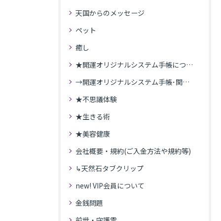
天国からのメッセージ
ペット
癒し
★開運オリジナルシステム手帳について
→開運オリジナルシステム手帳･関連記事
★不思議体験
★生きる術
★美容健康
会社概要・規約(ご入金方法や規約等)
↳天然石タブクリップ
new! VIP会員について
金銭問題
前世・守護霊