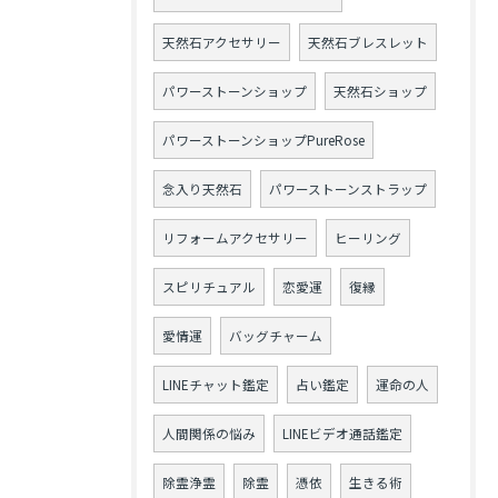
天然石アクセサリー
天然石ブレスレット
パワーストーンショップ
天然石ショップ
パワーストーンショップPureRose
念入り天然石
パワーストーンストラップ
リフォームアクセサリー
ヒーリング
スピリチュアル
恋愛運
復縁
愛情運
バッグチャーム
LINEチャット鑑定
占い鑑定
運命の人
人間関係の悩み
LINEビデオ通話鑑定
除霊浄霊
除霊
憑依
生きる術