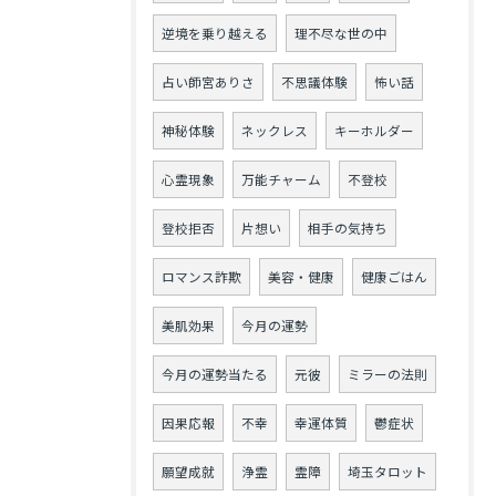
逆境を乗り越える
理不尽な世の中
占い師宮ありさ
不思議体験
怖い話
神秘体験
ネックレス
キーホルダー
心霊現象
万能チャーム
不登校
登校拒否
片想い
相手の気持ち
ロマンス詐欺
美容・健康
健康ごはん
美肌効果
今月の運勢
今月の運勢当たる
元彼
ミラーの法則
因果応報
不幸
幸運体質
鬱症状
願望成就
浄霊
霊障
埼玉タロット