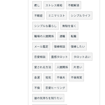
癒し
ストレス緩和
不眠解消
不眠症
ミニマリスト
シンプルライフ
シンプルな暮らし
無駄を省く
職場の人間関係
適職
転職
メール鑑定
復縁相談
復縁したい
恋愛相談
霊感タロット
タロット占い
愛される方法
人間関係
片思い
金運
短気
不倫夫
不倫発覚
不倫
恋愛ヒーリング
彼の気持ちを知りたい