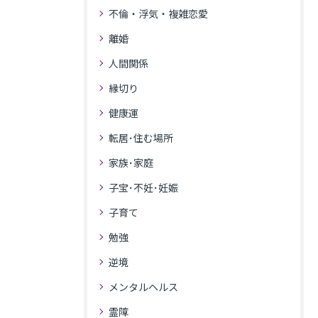
不倫・浮気・複雑恋愛
離婚
人間関係
縁切り
健康運
転居･住む場所
家族･家庭
子宝･不妊･妊娠
子育て
勉強
逆境
メンタルヘルス
霊障