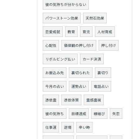
彼の気持ちが分からない
パワーストーン効果
天然石効果
恋愛成就
教育
育児
人材育成
心配性
価値観の押し付け
押し付け
リボルビング払い
カード決済
お振込み先
裏切られた
裏切り
今月の占い
運勢占い
電話占い
憑依霊
憑依体質
霊感霊視
彼の気持ち
目標達成
縁結び
失恋
仕事運
逆境
辛い時