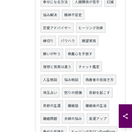
幸せになる方法
人間関係が苦手
幻滅
悩み解決
精神不安定
恋愛アドバイザー
ヒーリング効果
縁切り
パワハラ
願望実現
願いが叶う
執着心を手放す
理想と現実は違う
チャット鑑定
人生相談
悩み相談
偽善者の見抜き方
埼玉占い
怒りの感情
奇跡を起こす
奇跡の生還
離婚話
離婚後の生活
離婚問題
夫婦の悩み
金運アップ
幸せな気持ち
ヒーリングサロンPureRose