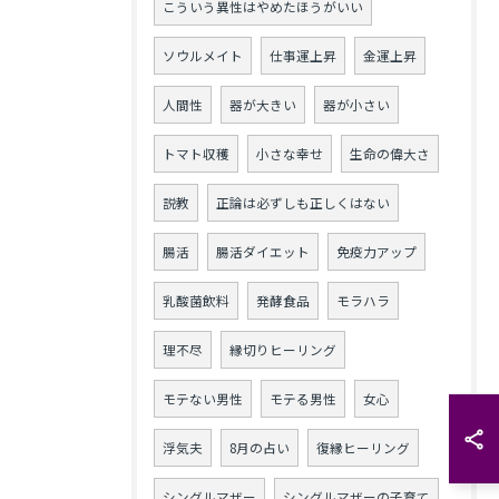
こういう異性はやめたほうがいい
ソウルメイト
仕事運上昇
金運上昇
人間性
器が大きい
器が小さい
トマト収穫
小さな幸せ
生命の偉大さ
説教
正論は必ずしも正しくはない
腸活
腸活ダイエット
免疫力アップ
乳酸菌飲料
発酵食品
モラハラ
理不尽
縁切りヒーリング
モテない男性
モテる男性
女心
浮気夫
8月の占い
復縁ヒーリング
シングルマザー
シングルマザーの子育て