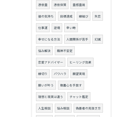
憑依霊
憑依体質
霊感霊視
彼の気持ち
目標達成
縁結び
失恋
仕事運
逆境
辛い時
幸せになる方法
人間関係が苦手
幻滅
悩み解決
精神不安定
恋愛アドバイザー
ヒーリング効果
縁切り
パワハラ
願望実現
願いが叶う
執着心を手放す
理想と現実は違う
チャット鑑定
人生相談
悩み相談
偽善者の見抜き方