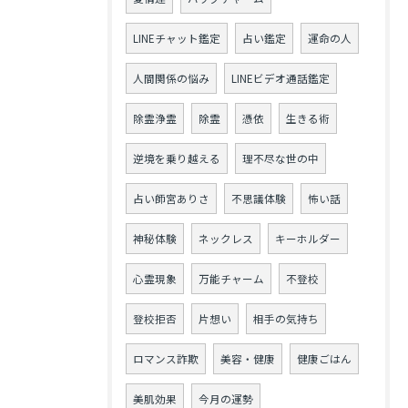
LINEチャット鑑定
占い鑑定
運命の人
人間関係の悩み
LINEビデオ通話鑑定
除霊浄霊
除霊
憑依
生きる術
逆境を乗り越える
理不尽な世の中
占い師宮ありさ
不思議体験
怖い話
神秘体験
ネックレス
キーホルダー
心霊現象
万能チャーム
不登校
登校拒否
片想い
相手の気持ち
ロマンス詐欺
美容・健康
健康ごはん
美肌効果
今月の運勢