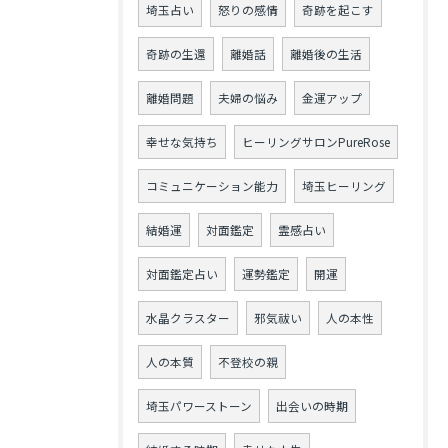
埼玉占い
怒りの感情
奇跡を起こす
奇跡の生還
離婚話
離婚後の生活
離婚問題
夫婦の悩み
金運アップ
幸せな気持ち
ヒーリングサロンPureRose
コミュニケーション能力
埼玉ヒーリング
結婚運
対面鑑定
霊感占い
対面鑑定占い
運勢鑑定
開運
水晶クラスター
邪気祓い
人の本性
人の本質
不登校の親
埼玉パワーストーン
出会いの時期