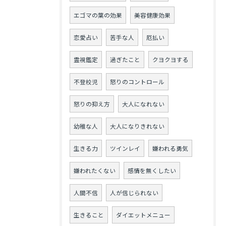
エゴマの葉の効果
美容健康効果
恋愛占い
苦手な人
厄払い
霊視鑑定
過ぎたこと
クヨクヨする
不登校児
怒りのコントロール
怒りの抑え方
大人になれない
幼稚な人
大人になりきれない
生きる力
ツインレイ
嫌われる勇気
嫌われたくない
感情を無くしたい
人間不信
人が信じられない
生きること
ダイエットメニュー