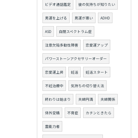
ビデオ通話鑑定
彼の気持ちが知りたい
男運を上げる
男運が悪い
ADHD
ASD
自閉スペクトラム症
注意欠陥多動性障害
恋愛運アップ
パワーストーンアクセサリーオーダー
恋愛運上昇
妊活
妊活スタート
不妊治療中
気持ちの切り替え法
終わりは始まり
夫婦円満
夫婦関係
体外受精
不育症
カチンときたら
霊能力者