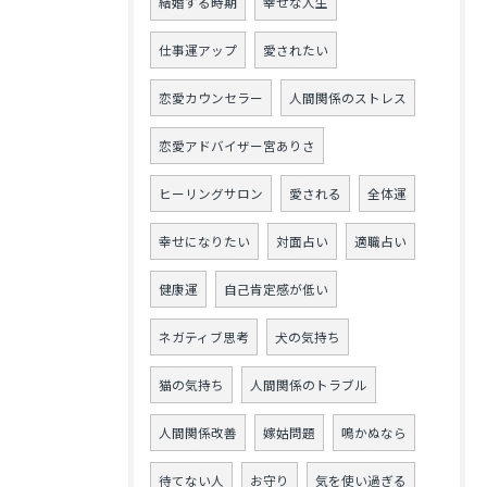
結婚する時期
幸せな人生
仕事運アップ
愛されたい
恋愛カウンセラー
人間関係のストレス
恋愛アドバイザー宮ありさ
ヒーリングサロン
愛される
全体運
幸せになりたい
対面占い
適職占い
健康運
自己肯定感が低い
ネガティブ思考
犬の気持ち
猫の気持ち
人間関係のトラブル
人間関係改善
嫁姑問題
鳴かぬなら
待てない人
お守り
気を使い過ぎる