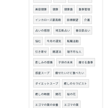
美容健康
健康
健康食
食事管理
インカローズ最高級
目標願望
介護
占いの感想
埼玉県占い
春日部占い
悩む
今月の運気
転職活動
引き寄せ
開運法
理不尽な人
悲しみの感情
子供の未来
痩せる食事
惑星スープ
痩せたいけど食べたい
ダイエットスープ
癒しのセラピスト
癒しの時間
開花
桜の花
エゴマの葉の栄養
エゴマの葉