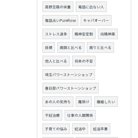
高野豆腐の栄養
電話に出ない人
電話占いPureRose
キャパオーバー
ストレス過多
精神安定剤
向精神薬
目標
周囲と比べる
周りと比べる
他人と比べる
将来の不安
埼玉パワーストーンショップ
春日部パワーストーンショップ
あの人の気持ち
魔除け
離婚したい
不妊治療
仕事の人間関係
子育ての悩み
妊活中
妊活卒業