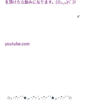
を頂けたら励みになります。(❀ᴗˬᴗ)ﾍﾟｺﾘ
youtube.com
☆｡･:*:･ﾟ'★,｡･:*:･'｡･:*:･ﾟ'★,｡･:*:･ﾟ'☆