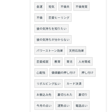
金運
短気
不倫夫
不倫発覚
不倫
恋愛ヒーリング
彼の気持ちを知りたい
彼の気持ちが分からない
パワーストーン効果
天然石効果
恋愛成就
教育
育児
人材育成
心配性
価値観の押し付け
押し付け
リボルビング払い
カード決済
お振込み先
裏切られた
裏切り
今月の占い
運勢占い
電話占い