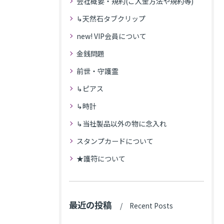
会社概要・規約(ご入金方法や規約等)
↳天然石タブクリップ
new! VIP会員について
金銭問題
前世・守護霊
↳ピアス
↳時計
↳当社製品以外の物に念入れ
スタンプカードについて
★護符について
最近の投稿
Recent Posts