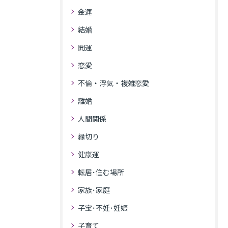
金運
結婚
開運
恋愛
不倫・浮気・複雑恋愛
離婚
人間関係
縁切り
健康運
転居･住む場所
家族･家庭
子宝･不妊･妊娠
子育て