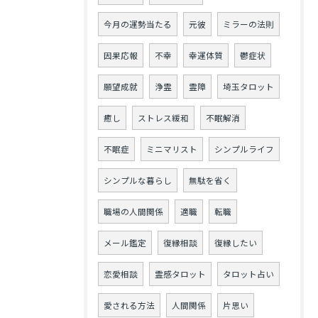
今月の運勢当たる
元彼
ミラーの法則
因果応報
不幸
幸運体質
鬱症状
願望成就
浄霊
霊障
埼玉タロット
癒し
ストレス緩和
不眠解消
不眠症
ミニマリスト
シンプルライフ
シンプルな暮らし
無駄を省く
職場の人間関係
適職
転職
メール鑑定
復縁相談
復縁したい
恋愛相談
霊感タロット
タロット占い
愛される方法
人間関係
片思い