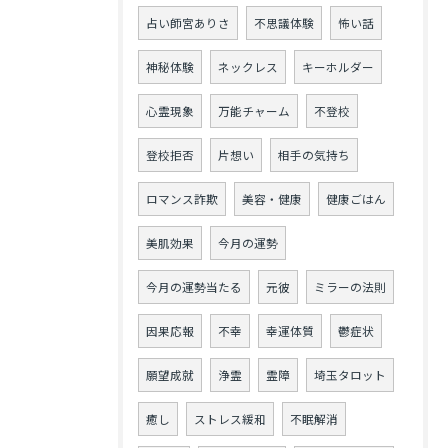
占い師宮ありさ
不思議体験
怖い話
神秘体験
ネックレス
キーホルダー
心霊現象
万能チャーム
不登校
登校拒否
片想い
相手の気持ち
ロマンス詐欺
美容・健康
健康ごはん
美肌効果
今月の運勢
今月の運勢当たる
元彼
ミラーの法則
因果応報
不幸
幸運体質
鬱症状
願望成就
浄霊
霊障
埼玉タロット
癒し
ストレス緩和
不眠解消