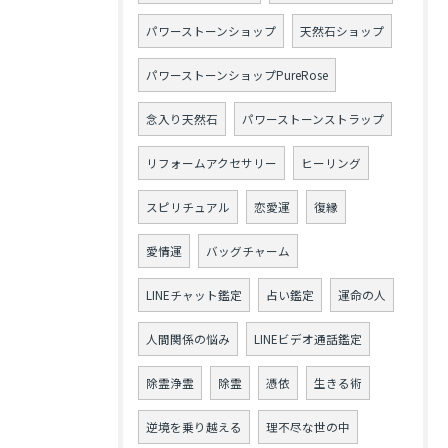
パワーストーンショップ
天然石ショップ
パワーストーンショップPureRose
念入り天然石
パワーストーンストラップ
リフォームアクセサリー
ヒーリング
スピリチュアル
恋愛運
復縁
愛情運
バッグチャーム
LINEチャット鑑定
占い鑑定
運命の人
人間関係の悩み
LINEビデオ通話鑑定
除霊浄霊
除霊
憑依
生きる術
逆境を乗り越える
理不尽な世の中