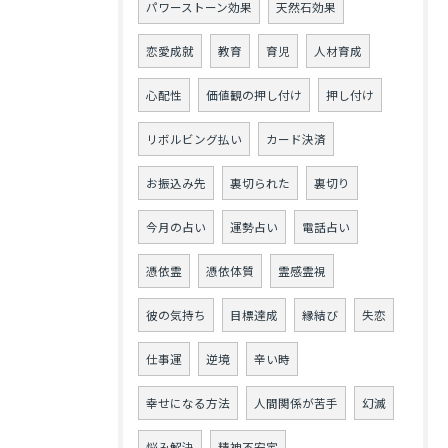
パワーストーン効果
天然石効果
恋愛成就
教育
育児
人材育成
心配性
価値観の押し付け
押し付け
リボルビング払い
カード決済
お振込み先
裏切られた
裏切り
今月の占い
運勢占い
電話占い
憑依霊
憑依体質
霊感霊視
彼の気持ち
目標達成
縁結び
失恋
仕事運
逆境
辛い時
幸せになる方法
人間関係が苦手
幻滅
悩み解決
精神不安定