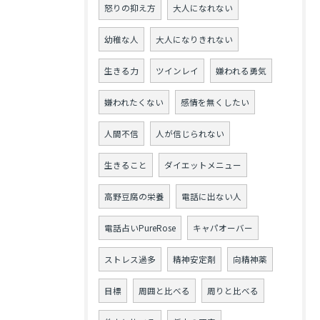
怒りの抑え方
大人になれない
幼稚な人
大人になりきれない
生きる力
ツインレイ
嫌われる勇気
嫌われたくない
感情を無くしたい
人間不信
人が信じられない
生きること
ダイエットメニュー
高野豆腐の栄養
電話に出ない人
電話占いPureRose
キャパオーバー
ストレス過多
精神安定剤
向精神薬
目標
周囲と比べる
周りと比べる