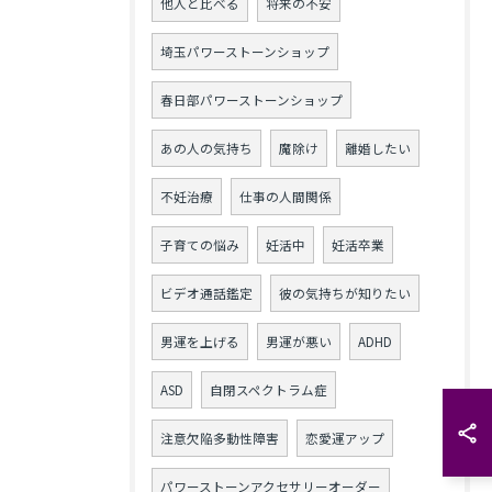
他人と比べる
将来の不安
埼玉パワーストーンショップ
春日部パワーストーンショップ
あの人の気持ち
魔除け
離婚したい
不妊治療
仕事の人間関係
子育ての悩み
妊活中
妊活卒業
ビデオ通話鑑定
彼の気持ちが知りたい
男運を上げる
男運が悪い
ADHD
ASD
自閉スペクトラム症
注意欠陥多動性障害
恋愛運アップ
パワーストーンアクセサリーオーダー