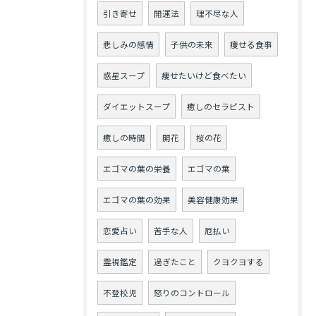
引き寄せ
開運法
理不尽な人
悲しみの感情
子供の未来
痩せる食事
惑星スープ
痩せたいけど食べたい
ダイエットスープ
癒しのセラピスト
癒しの時間
開花
桜の花
エゴマの葉の栄養
エゴマの葉
エゴマの葉の効果
美容健康効果
恋愛占い
苦手な人
厄払い
霊視鑑定
過ぎたこと
クヨクヨする
不登校児
怒りのコントロール