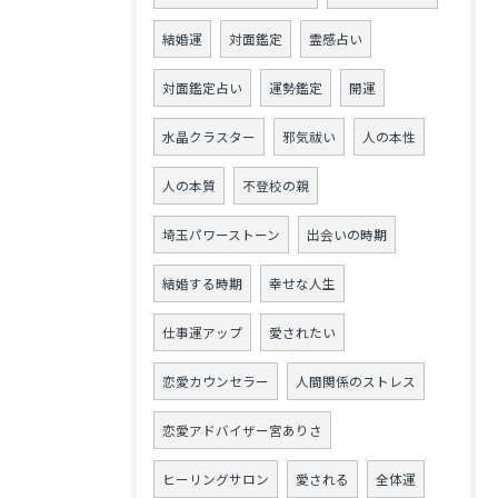
結婚運
対面鑑定
霊感占い
対面鑑定占い
運勢鑑定
開運
水晶クラスター
邪気祓い
人の本性
人の本質
不登校の親
埼玉パワーストーン
出会いの時期
結婚する時期
幸せな人生
仕事運アップ
愛されたい
恋愛カウンセラー
人間関係のストレス
恋愛アドバイザー宮ありさ
ヒーリングサロン
愛される
全体運