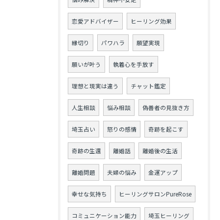
恋愛アドバイザー
ヒーリング効果
縁切り
パワハラ
願望実現
願いが叶う
執着心を手放す
理想と現実は違う
チャット鑑定
人生相談
悩み相談
偽善者の見抜き方
埼玉占い
怒りの感情
奇跡を起こす
奇跡の生還
離婚話
離婚後の生活
離婚問題
夫婦の悩み
金運アップ
幸せな気持ち
ヒーリングサロンPureRose
コミュニケーション能力
埼玉ヒーリング