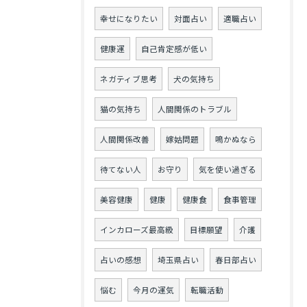
幸せになりたい
対面占い
適職占い
健康運
自己肯定感が低い
ネガティブ思考
犬の気持ち
猫の気持ち
人間関係のトラブル
人間関係改善
嫁姑問題
鳴かぬなら
待てない人
お守り
気を使い過ぎる
美容健康
健康
健康食
食事管理
インカローズ最高級
目標願望
介護
占いの感想
埼玉県占い
春日部占い
悩む
今月の運気
転職活動