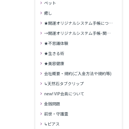
ペット
癒し
★開運オリジナルシステム手帳について
→開運オリジナルシステム手帳･関連記事
★不思議体験
★生きる術
★美容健康
会社概要・規約(ご入金方法や規約等)
↳天然石タブクリップ
new! VIP会員について
金銭問題
前世・守護霊
↳ピアス